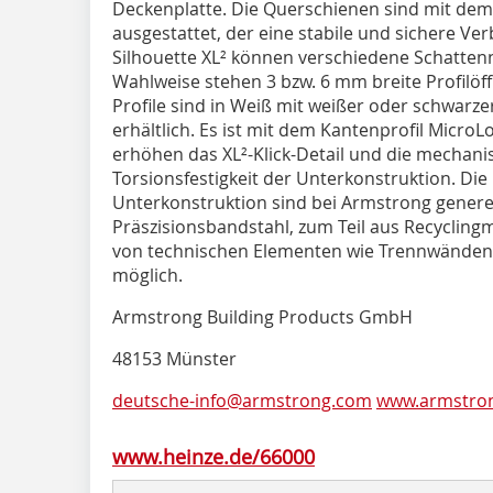
Deckenplatte. Die Querschienen sind mit dem
ausgestattet, der eine stabile und sichere Ve
Silhouette XL² können verschiedene Schatten
Wahlweise stehen 3 bzw. 6 mm breite Profilöf
Profile sind in Weiß mit weißer oder schwarz
erhältlich. Es ist mit dem Kantenprofil Micro
erhöhen das XL²-Klick-Detail und die mechani
Torsionsfestigkeit der Unterkonstruktion. Di
Unterkonstruktion sind bei Armstrong gener
Präszisionsbandstahl, zum Teil aus Recyclingma
von technischen Elementen wie Trennwänden 
möglich.
Armstrong Building Products GmbH
48153 Münster
deutsche-info@armstrong.com
www.armstro
www.heinze.de/66000