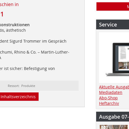
schien in
11
Service
rkonstruktionen
ös, ästhetisch
dent Sigurd Trommer im Gespräch
chumi, Rhino & Co. – Martin-Luther-
A
r ist sicher: Befestigung von
Ressort: Produkte
Aktuelle Ausga
Mediadaten
Inhaltsverzeichnis
Abo-Shop
Heftarchiv
Ausgabe 07