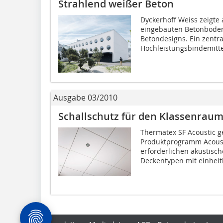
Strahlend weißer Beton
Dyckerhoff Weiss zeigte
eingebauten Betonboden
Betondesigns. Ein zent
Hochleistungsbindemittel
Ausgabe 03/2010
Schallschutz für den Klassenrau
Thermatex SF Acoustic 
Produktprogramm Acoust
erforderlichen akustisc
Deckentypen mit einheitl