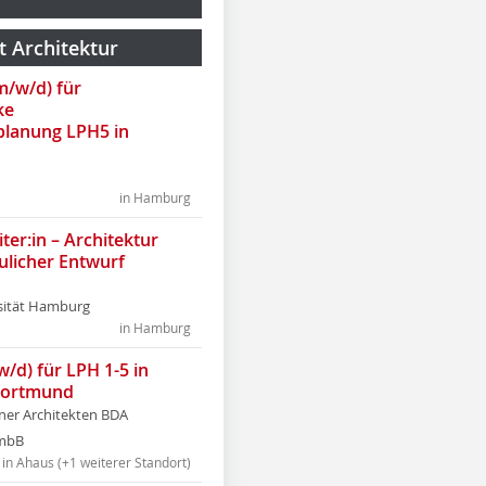
t Architektur
(m/w/d) für
ke
lanung LPH5 in
in Hamburg
ter:in – Architektur
ulicher Entwurf
sität Hamburg
in Hamburg
w/d) für LPH 1-5 in
Dortmund
tner Architekten BDA
tmbB
in Ahaus (+1 weiterer Standort)