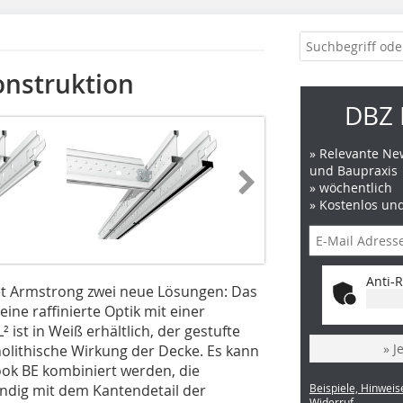
onstruktion
DBZ 
» Relevante New
und Baupraxis
» wöchentlich
» Kostenlos un
Anti-R
t Armstrong zwei neue Lösungen: Das
ine raffinierte Optik mit einer
ist in Weiß erhältlich, der gestufte
» J
olithische Wirkung der Decke. Es kann
ok BE kombiniert werden, die
ündig mit dem Kantendetail der
Beispiele, Hinweis
Widerruf