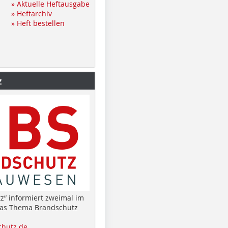
» Aktuelle Heftausgabe
» Heftarchiv
» Heft bestellen
z
z“ informiert zweimal im
das Thema Brandschutz
hutz.de