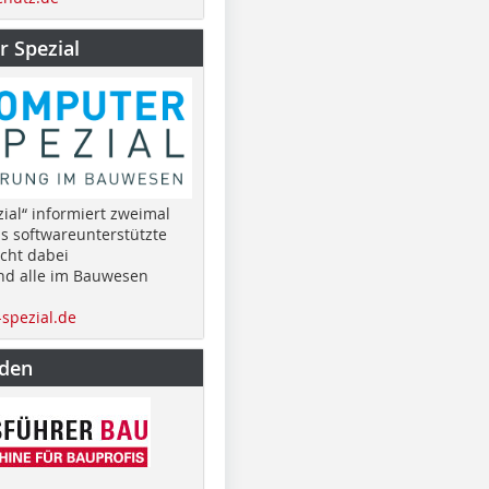
 Spezial
ial“ informiert zweimal
as softwareunterstützte
cht dabei
nd alle im Bauwesen
spezial.de
nden