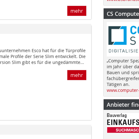
mehr
CS Computer
uunternehmen Esco hat für die Türprofile
ale Profile der Serie Slim entwickelt. Die
„Computer Spez
rsion Slim gibt es für die ungedämmte...
im Jahr über d
Bauen und spri
mehr
fachübergreife
Tätigen an.
www.computer-
Anbieter fi