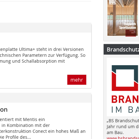
Brandschut
nplatte Ultima+ steht in drei Versionen
echnischen Parametern zur Verfügung. So
ung und Schallabsorption mit
mehr
ion
ntiert mit Mentis ein
„BS Brandschut
 in Kombination mit der
Jahr rund um 
erkonstruktion Conect ein hohes Maß an
am Bau.
ie Profile des...
www.bsbrandsc