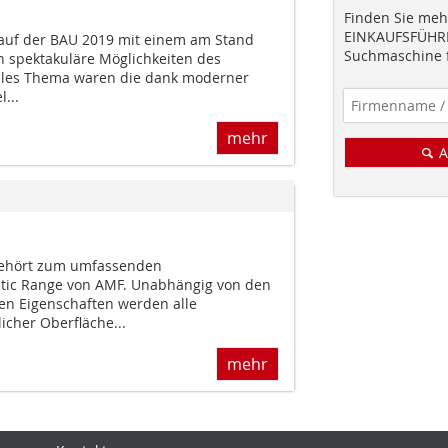
Finden Sie mehr
EINKAUFSFÜHRE
 auf der BAU 2019 mit einem am Stand
Suchmaschine f
 spektakuläre Möglichkeiten des
rales Thema waren die dank moderner
...
mehr
A
m
gehört zum umfassenden
ic Range von AMF. Unabhängig von den
hen Eigenschaften werden alle
icher Oberfläche...
mehr