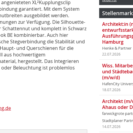
 angenieteten XL²Kupplungsclip
rbindung garantiert. Mit dem System
Stellenmark
nutbreiten ausgebildet werden.
fnungen zur Verfügung. Die Silhouette-
Architekt:in 
er Schattennut und komplett in Schwarz
entwurfsstar
Look BE kombinierbar. Auch hier
Ausführungsp
sche Stegverbindung die Stabilität und
Hamburg
e Haupt- und Querschienen für die
Henke & Partner
ell aus hochwertigem
22.07.2026
terial, hergestellt. Das Integrieren
Wiss. Mitarbei
oder Beleuchtung ist problemlos
und Städteba
(m/w/d)
HafenCity Univer
18.07.2026
Architekt (m/
Ahaus oder 
ng.de
farwickgrote par
Stadtplaner Par
14.07.2026