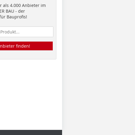
 als 4.000 Anbieter im
R BAU - der
ür Bauprofis!
nbieter finden!