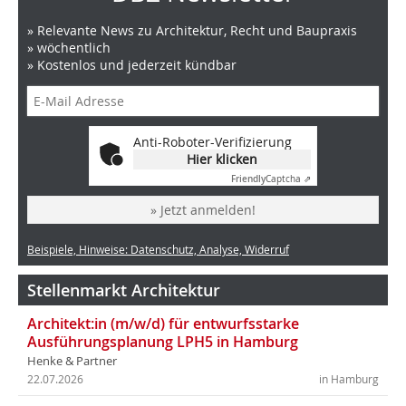
» Relevante News zu Architektur, Recht und Baupraxis
» wöchentlich
» Kostenlos und jederzeit kündbar
Anti-Roboter-Verifizierung
Hier klicken
Friendly
Captcha ⇗
» Jetzt anmelden!
Beispiele, Hinweise: Datenschutz, Analyse, Widerruf
Stellenmarkt Architektur
Architekt:in (m/w/d) für entwurfsstarke
Ausführungsplanung LPH5 in Hamburg
Henke & Partner
22.07.2026
in Hamburg