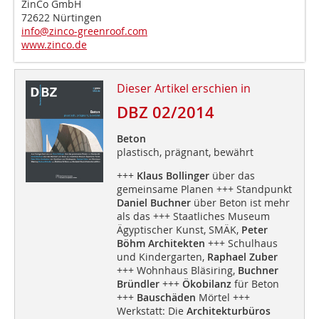
ZinCo GmbH
72622 Nürtingen
info@zinco-greenroof.com
www.zinco.de
Dieser Artikel erschien in
DBZ 02/2014
Beton
plastisch, prägnant, bewährt
+++
Klaus Bollinger
über das
gemeinsame Planen +++ Standpunkt
Daniel Buchner
über Beton ist mehr
als das +++ Staatliches Museum
Ägyptischer Kunst, SMÄK,
Peter
Böhm Architekten
+++ Schulhaus
und Kindergarten,
Raphael Zuber
+++ Wohnhaus Bläsiring,
Buchner
Bründler
+++
Ökobilanz
für Beton
+++
Bauschäden
Mörtel +++
Werkstatt: Die
Architekturbüros