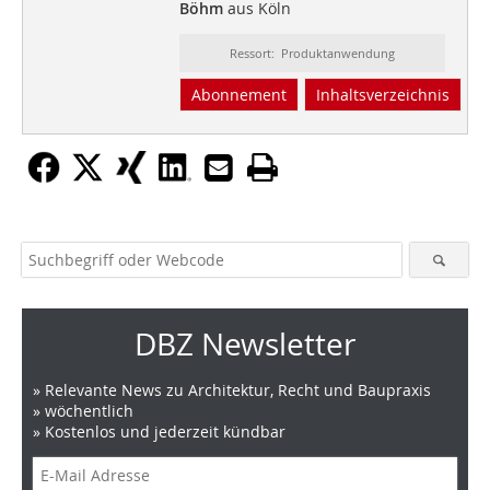
Böhm
aus Köln
Ressort: Produktanwendung
Abonnement
Inhaltsverzeichnis
DBZ Newsletter
» Relevante News zu Architektur, Recht und Baupraxis
» wöchentlich
» Kostenlos und jederzeit kündbar