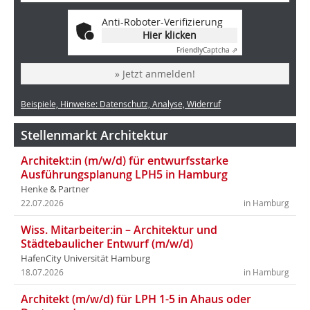
Anti-Roboter-Verifizierung
Hier klicken
Friendly
Captcha ⇗
» Jetzt anmelden!
Beispiele, Hinweise: Datenschutz, Analyse, Widerruf
Stellenmarkt Architektur
Architekt:in (m/w/d) für entwurfsstarke
Ausführungsplanung LPH5 in Hamburg
Henke & Partner
22.07.2026
in Hamburg
Wiss. Mitarbeiter:in – Architektur und
Städtebaulicher Entwurf (m/w/d)
HafenCity Universität Hamburg
18.07.2026
in Hamburg
Architekt (m/w/d) für LPH 1-5 in Ahaus oder