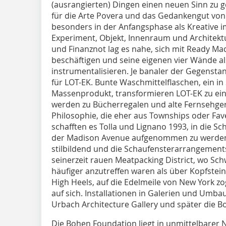
(ausrangierten) Dingen einen neuen Sinn zu ge
für die Arte Povera und das Gedankengut vo
besonders in der Anfangsphase als Kreative 
Experiment, Objekt, Innenraum und Architekt
und Finanznot lag es nahe, sich mit Ready Ma
beschäftigen und seine eigenen vier Wände al
instrumentalisieren. Je banaler der Gegensta
für LOT-EK. Bunte Waschmittelflaschen, ein i
Massenprodukt, transformieren LOT-EK zu e
werden zu Bücherregalen und alte Fernsehgerä
Philosophie, die eher aus Townships oder Fav
schafften es Tolla und Lignano 1993, in die S
der Madison Avenue aufgenommen zu werden. 
stilbildend und die Schaufensterarrangement
seinerzeit rauen Meatpacking District, wo Sc
häufiger anzutreffen waren als über Kopfstei
High Heels, auf die Edelmeile von New York z
auf sich. Installationen in Galerien und Umbau
Urbach Architecture Gallery und später die B
Die Bohen Foundation liegt in unmittelbarer