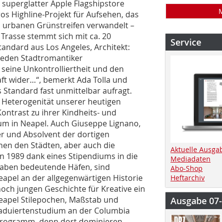
 superglatter Apple Flagshipstore
fros Highline-Projekt für Aufsehen, das
en urbanen Grünstreifen verwandelt –
 Trasse stemmt sich mit ca. 20
Service
andard aus Los Angeles, Architekt:
 jeden Stadtromantiker
 seine Unkontrolliertheit und den
aft wider…“, bemerkt Ada Tolla und
 Standard fast unmittelbar aufragt.
e Heterogenität unserer heutigen
ontrast zu ihrer Kindheits- und
um in Neapel. Auch Giuseppe Lignano,
er und Absolvent der dortigen
chen den Städten, aber auch die
Aktuelle Ausga
en 1989 dank eines Stipendiums in die
Mediadaten
haben bedeutende Häfen, sind
Abo-Shop
apel an der allgegenwärtigen Historie
Heftarchiv
noch jungen Geschichte für Kreative ein
Neapel Stilepochen, Maßstab und
Ausgabe 07
raduiertenstudium an der Columbia
tprogramm, denn dort dominieren