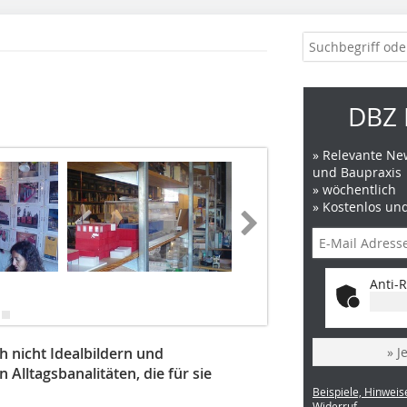
DBZ 
» Relevante New
und Baupraxis
» wöchentlich
» Kostenlos un
Anti-R
h nicht Idealbildern und
» J
 Alltagsbanalitäten, die für sie
Beispiele, Hinweis
Widerruf