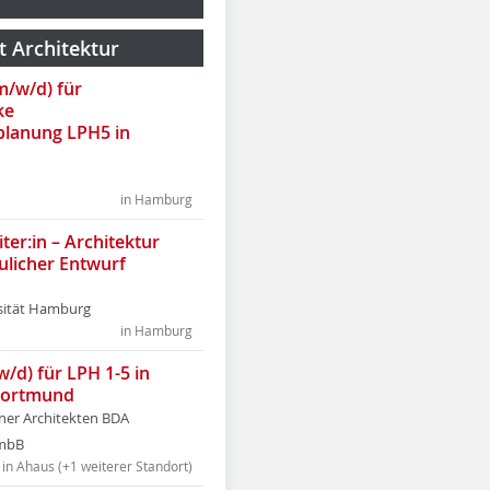
t Architektur
(m/w/d) für
ke
lanung LPH5 in
in Hamburg
ter:in – Architektur
ulicher Entwurf
sität Hamburg
in Hamburg
w/d) für LPH 1-5 in
Dortmund
tner Architekten BDA
tmbB
in Ahaus (+1 weiterer Standort)