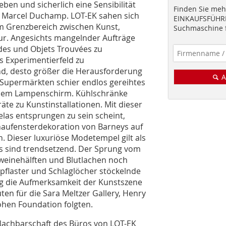
ben und sicherlich eine Sensibilität
Finden Sie mehr
n Marcel Duchamp. LOT-EK sahen sich
EINKAUFSFÜHRE
im Grenzbereich zwischen Kunst,
Suchmaschine f
ur. Angesichts mangelnder Aufträge
des und Objets Trouvées zu
s Experimentierfeld zu
nd, desto größer die Herausforderung
A
n Supermärkten schier endlos gereihtes
inem Lampenschirm. Kühlschränke
te zu Kunstinstallationen. Mit dieser
elas entsprungen zu sein scheint,
chaufensterdekoration von Barneys auf
Dieser luxuriöse Modetempel gilt als
s sind trendsetzend. Der Sprung vom
hweinehälften und Blutlachen noch
npflaster und Schlaglöcher stöckelnde
og die Aufmerksamkeit der Kunstszene
ten für die Sara Meltzer Gallery, Henry
ohen Foundation folgten.
 Nachbarschaft des Büros von LOT-EK