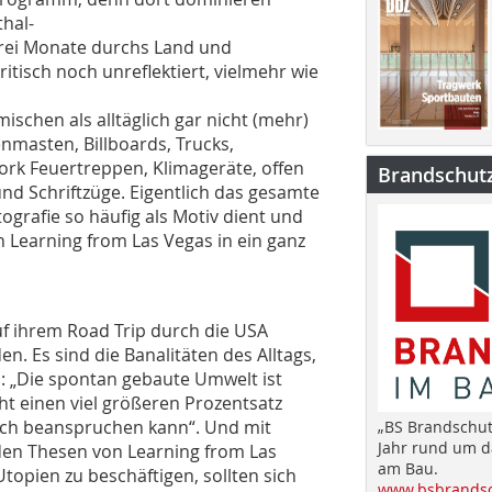
hal-
 drei Monate durchs Land und
itisch noch unreflektiert, vielmehr wie
mischen als alltäglich gar nicht (mehr)
masten, Billboards, Trucks,
York Feuertreppen, Klimageräte, offen
Brandschut
nd Schriftzüge. Eigentlich das gesamte
ografie so häufig als Motiv dient und
n Learning from Las Vegas in ein ganz
uf ihrem Road Trip durch die USA
. Es sind die Banalitäten des Alltags,
n: „Die spontan gebaute Umwelt ist
ht einen viel größeren Prozentsatz
sich beanspruchen kann“. Und mit
„BS Brandschut
Jahr rund um 
 den Thesen von Learning from Las
am Bau.
Utopien zu beschäftigen, sollten sich
www.bsbrandsc