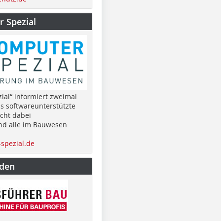
 Spezial
ial“ informiert zweimal
as softwareunterstützte
cht dabei
nd alle im Bauwesen
spezial.de
nden