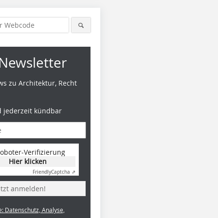
Newsletter
s zu Architektur, Recht
d jederzeit kündbar
Fotos (5): LOT-EK, New York
oboter-Verifizierung
Hier klicken
Friendly
Captcha ⇗
etzt anmelden!
e: Datenschutz, Analyse,