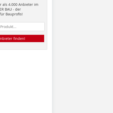
 als 4.000 Anbieter im
R BAU - der
ür Bauprofis!
nbieter finden!