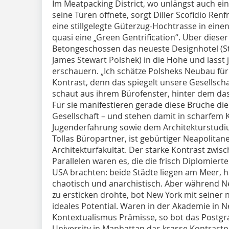
Im Meatpacking District, wo unlängst auch ein
seine Türen öffnete, sorgt Diller Scofidio Ren
eine stillgelegte Güterzug-Hochtrasse in ein
quasi eine „Green Gentrification“. Über dieser
Betongeschossen das neueste Designhotel (St
James Stewart Polshek) in die Höhe und lässt
erschauern. „Ich schätze Polsheks Neubau für
Kontrast, denn das spiegelt unsere Gesellsch
schaut aus ihrem Bürofenster, hinter dem das
Für sie manifestieren gerade diese Brüche di
Gesellschaft – und stehen damit in scharfem K
Jugenderfahrung sowie dem Architekturstudi
Tollas Büropartner, ist gebürtiger Neapolitan
Architekturfakultät. Der starke Kontrast zwis
Parallelen waren es, die die frisch Diplomiert
USA brachten: beide Städte liegen am Meer, 
chaotisch und anarchistisch. Aber während Ne
zu ersticken drohte, bot New York mit seiner 
ideales Potential. Waren in der Akademie in 
Kontextualismus Prämisse, so bot das Postg
University in Manhattan das krasse Kontras