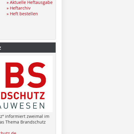
» Aktuelle Heftausgabe
» Heftarchiv
» Heft bestellen
z
z“ informiert zweimal im
das Thema Brandschutz
hutz.de