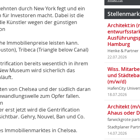
rzehnten durch New York fegt und ein
Stellenmark
für Investoren macht. Dabei ist die
die Künstler wegen der günstigen
Architekt:in 
von
entwurfsstar
Ausführungsp
iche Immobilienpreise leisten kann.
Hamburg
ton), Tribeca (Triangle below Canal)
Henke & Partner
22.07.2026
ntrification bereits wesentlich in ihrem
Wiss. Mitarbei
New Museum wird sicherlich das
und Städteba
läuft.
(m/w/d)
ten von Chelsea und der südlich daran
HafenCity Univer
18.07.2026
mwandlungswelle zum Opfer fallen.
en
Architekt (m/
r erst jetzt wird die Gentrification
Ahaus oder 
chtbar. Gehry, Nouvel, Ban und Co.
farwickgrote par
Stadtplaner Par
es Immobilienmarktes in Chelsea.
14.07.2026