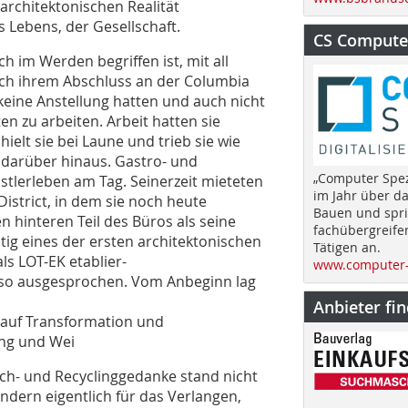
architektonischen Realität
s Lebens, der Gesellschaft.
CS Computer
ch im Werden begriffen ist, mit all
ach ihrem Abschluss an der Columbia
 keine Anstellung hatten und auch nicht
en zu arbeiten. Arbeit hatten sie
ielt sie bei Laune und trieb sie wie
darüber hinaus. Gastro- und
„Computer Spez
nstlerleben am Tag. Seinerzeit mieteten
im Jahr über d
District, in dem sie noch heute
Bauen und spri
 hinteren Teil des Büros als seine
fachübergreife
ig eines der ersten architektonischen
Tätigen an.
ls LOT-EK etablier-
www.computer-
h so ausgesprochen. Vom Anbeginn lag
Anbieter fi
 auf Transformation und
ng und Wei
ch- und Recyclinggedanke stand nicht
ondern eigentlich für das Verlangen,