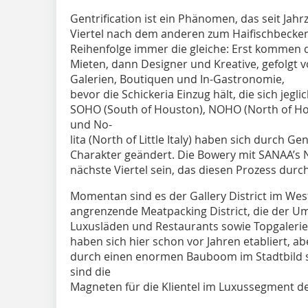
Gentrification ist ein Phänomen, das seit Jah
Viertel nach dem anderen zum Haifischbecken 
Reihenfolge immer die gleiche: Erst kommen 
Mieten, dann Designer und Kreative, gefolgt 
Galerien, Boutiquen und In-Gastronomie,
bevor die Schickeria Einzug hält, die sich jegl
SOHO (South of Houston), NOHO (North of Hous
und No-
lita (North of Little Italy) haben sich durch Ge
Charakter geändert. Die Bowery mit SANAA’s 
nächste Viertel sein, das diesen Prozess durch
Momentan sind es der Gallery District im Wes
angrenzende Meatpacking District, die der U
Luxusläden und Restaurants sowie Topgaleri
haben sich hier schon vor Jahren etabliert, abe
durch einen enormen Bauboom im Stadtbild si
sind die
Magneten für die Klientel im Luxussegment d