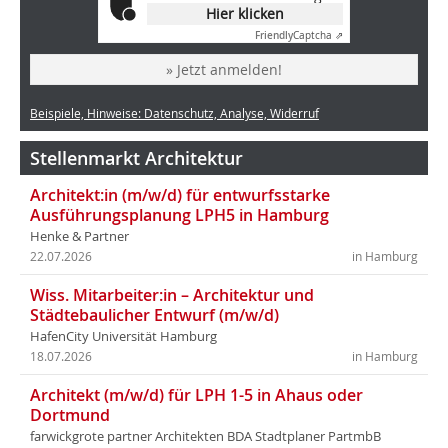
Hier klicken
Friendly
Captcha ⇗
» Jetzt anmelden!
Beispiele, Hinweise: Datenschutz, Analyse, Widerruf
Stellenmarkt Architektur
Architekt:in (m/w/d) für entwurfsstarke
Ausführungsplanung LPH5 in Hamburg
Henke & Partner
22.07.2026
in Hamburg
Wiss. Mitarbeiter:in – Architektur und
Städtebaulicher Entwurf (m/w/d)
HafenCity Universität Hamburg
18.07.2026
in Hamburg
Architekt (m/w/d) für LPH 1-5 in Ahaus oder
Dortmund
farwickgrote partner Architekten BDA Stadtplaner PartmbB