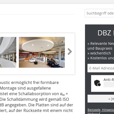
DBZ 
» Relevante New
und Baupraxis
» wöchentlich
» Kostenlos un
Anti-R
ustic ermöglicht frei formbare
 Montage sind ausgefallene
stet eine Schallabsorption von α
=
w
» J
A. Die Schalldämmung wird gemäß ISO
) dB angegeben. Die Platten sind auf der
iert, auf der Rückseite mit einem nicht
Beispiele, Hinweis
Widerruf