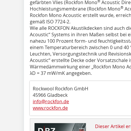
®
gefärbten Vlies (Rockfon Mono
Acoustic Dire
®
Hochleistungsmembrane (Rockfon Mono
Aco
Rockfon Mono Acoustic erstellt wurde, erreicht
gemäß ISO 7724-2.
Wie alle ROCKFON Akustikdecken sind auch d
Acoustic“ Systems in ihren Maßen selbst bei ei
nahezu 100 Prozent form- und feuchtigkeitssta
einem Temperaturbereich zwischen 0 und 40 
Leuchten, Versorgungstechnik und Revisionsk
Acoustic“ erstellte Decke oder Vorsatzschale 
Wärmedämmwirkung einer „Rockfon Mono Acou
λD = 37 mW/mK angegeben.
Rockwool Rockfon GmbH
45966 Gladbeck
info@rockfon.de
www.rockfon.de
Dieser Artikel er