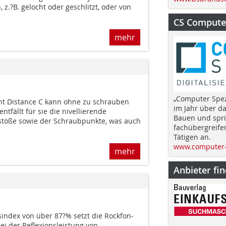
 z.?B. gelocht oder geschlitzt, oder von
CS Computer
mehr
„Computer Spez
ent Distance C kann ohne zu schrauben
im Jahr über d
tfällt für sie die nivellierende
Bauen und spri
stöße sowie der Schraubpunkte, was auch
fachübergreife
Tätigen an.
www.computer-
mehr
Anbieter fi
sindex von über 87?% setzt die Rockfon-
i der Reflexionsleistung von