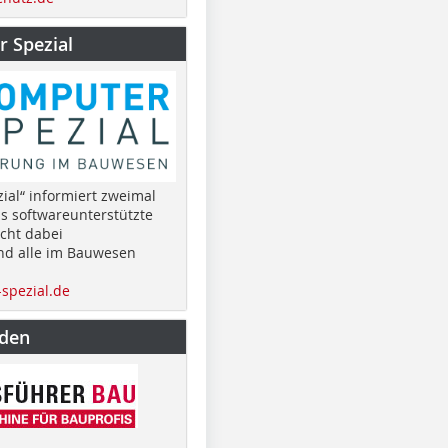
 Spezial
ial“ informiert zweimal
as softwareunterstützte
cht dabei
nd alle im Bauwesen
spezial.de
nden