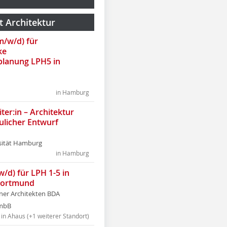
t Architektur
(m/w/d) für
ke
lanung LPH5 in
in Hamburg
ter:in – Architektur
ulicher Entwurf
sität Hamburg
in Hamburg
w/d) für LPH 1-5 in
Dortmund
tner Architekten BDA
tmbB
in Ahaus (+1 weiterer Standort)