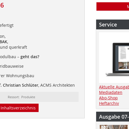
16
Service
efertigt
on,
BAK
,
und querkraft
Modulbau –
geht das?
ridbauweise
barer Wohnungsbau
. Christian Schlüter
, ACMS Architekten
Aktuelle Ausga
Mediadaten
Ressort: Produkte
Abo-Shop
Heftarchiv
Inhaltsverzeichnis
Ausgabe 07