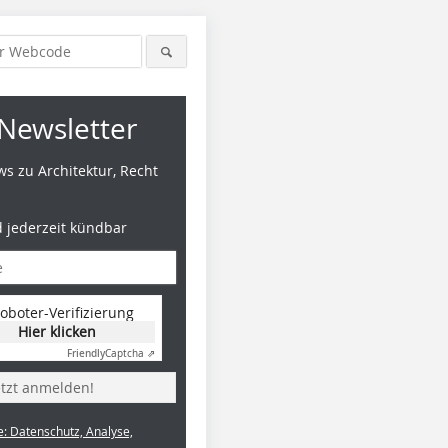
Newsletter
s zu Architektur, Recht
d jederzeit kündbar
oboter-Verifizierung
Hier klicken
Friendly
Captcha ⇗
etzt anmelden!
e: Datenschutz, Analyse,