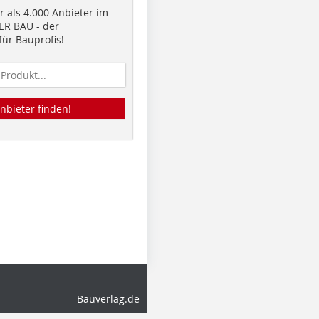
 als 4.000 Anbieter im
R BAU - der
ür Bauprofis!
nbieter finden!
Bauverlag.de