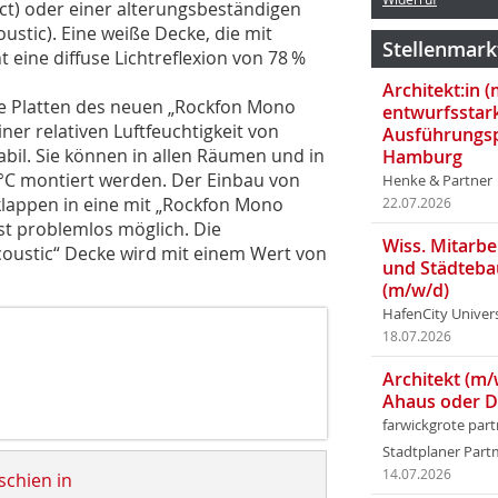
ct) oder einer alterungsbeständigen
ustic). Eine weiße Decke, die mit
Stellenmark
 eine diffuse Lichtreflexion von 78 %
Architekt:in 
ie Platten des neuen „Rockfon Mono
entwurfsstar
ner relativen Luftfeuchtigkeit von
Ausführungsp
bil. Sie können in allen Räumen und in
Hamburg
°C montiert werden. Der Einbau von
Henke & Partner
lappen in eine mit „Rockfon Mono
22.07.2026
ist problemlos möglich. Die
Wiss. Mitarbei
stic“ Decke wird mit einem Wert von
und Städteba
(m/w/d)
HafenCity Univer
18.07.2026
Architekt (m/
Ahaus oder 
farwickgrote par
Stadtplaner Par
14.07.2026
schien in