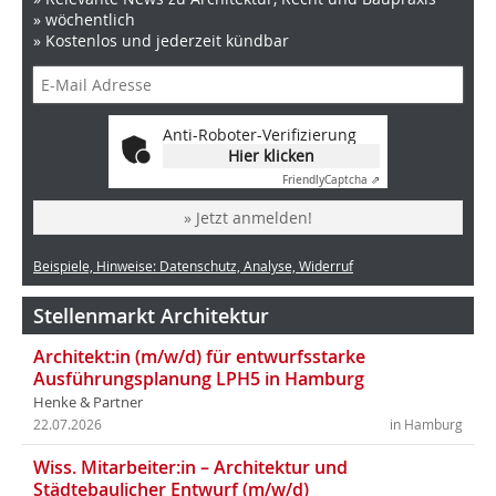
» wöchentlich
» Kostenlos und jederzeit kündbar
Anti-Roboter-Verifizierung
Hier klicken
Friendly
Captcha ⇗
» Jetzt anmelden!
Beispiele, Hinweise: Datenschutz, Analyse, Widerruf
Stellenmarkt Architektur
Architekt:in (m/w/d) für entwurfsstarke
Ausführungsplanung LPH5 in Hamburg
Henke & Partner
22.07.2026
in Hamburg
Wiss. Mitarbeiter:in – Architektur und
Städtebaulicher Entwurf (m/w/d)