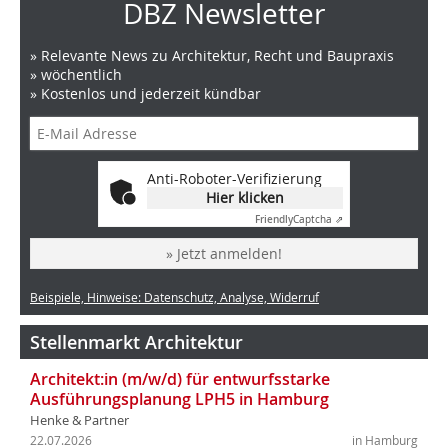
DBZ Newsletter
» Relevante News zu Architektur, Recht und Baupraxis
» wöchentlich
» Kostenlos und jederzeit kündbar
Anti-Roboter-Verifizierung
Hier klicken
Friendly
Captcha ⇗
» Jetzt anmelden!
Beispiele, Hinweise: Datenschutz, Analyse, Widerruf
Stellenmarkt Architektur
Architekt:in (m/w/d) für entwurfsstarke
Ausführungsplanung LPH5 in Hamburg
Henke & Partner
22.07.2026
in Hamburg