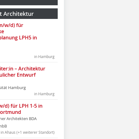
t Architektur
(m/w/d) für
ke
lanung LPH5 in
in Hamburg
ter:in – Architektur
ulicher Entwurf
sität Hamburg
in Hamburg
w/d) für LPH 1-5 in
Dortmund
tner Architekten BDA
tmbB
in Ahaus (+1 weiterer Standort)