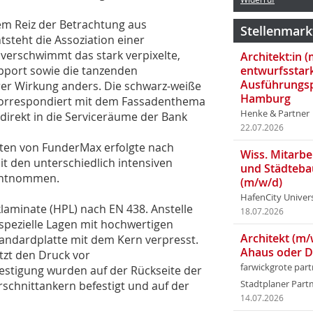
em Reiz der Betrachtung aus
Stellenmark
steht die Assoziation einer
verschwimmt das stark verpixelte,
Architekt:in 
apport sowie die tanzenden
entwurfsstar
Ausführungsp
hrer Wirkung anders. Die schwarz-weiße
Hamburg
korrespondiert mit dem Fassadenthema
Henke & Partner
 direkt in die Serviceräume der Bank
22.07.2026
tten von FunderMax erfolgte nach
Wiss. Mitarbei
it den unterschiedlich intensiven
und Städteba
 entnommen.
(m/w/d)
HafenCity Univer
laminate (HPL) nach EN 438. Anstelle
18.07.2026
pezielle Lagen mit hochwertigen
Architekt (m/
tandardplatte mit dem Kern verpresst.
Ahaus oder 
tzt den Druck vor
farwickgrote par
festigung wurden auf der Rückseite der
rschnittankern befestigt und auf der
Stadtplaner Par
14.07.2026