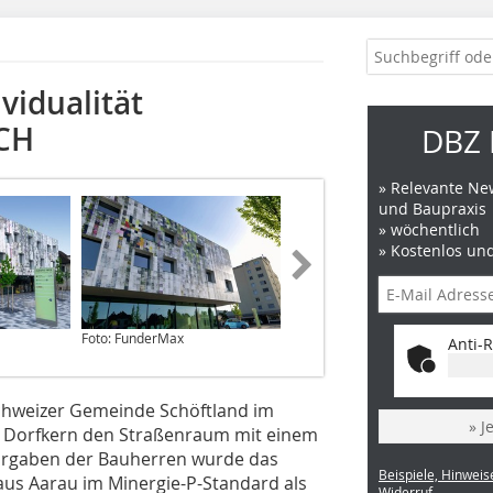
vidualität
/CH
DBZ 
» Relevante New
und Baupraxis
» wöchentlich
» Kostenlos un
Foto: FunderMax
Foto: FunderMax
Anti-R
Schweizer Gemeinde Schöftland im
» J
im Dorfkern den Straßenraum mit einem
orgaben der Bauherren wurde das
Beispiele, Hinweis
us Aarau im Minergie-P-Standard als
Widerruf