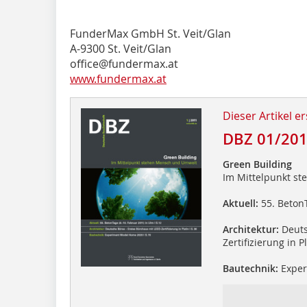
FunderMax GmbH St. Veit/Glan
A-9300 St. Veit/Glan
office@fundermax.at
www.fundermax.at
Dieser Artikel er
DBZ 01/20
Green Building
Im Mittelpunkt s
Aktuell:
55. BetonT
Architektur:
Deuts
Zertifizierung in P
Bautechnik:
Exper