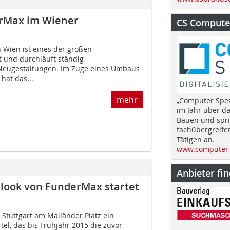
erMax im Wiener
CS Computer
 Wien ist eines der großen
 und durchläuft ständig
eugestaltungen. Im Zuge eines Umbaus
hat das...
mehr
„Computer Spez
im Jahr über d
Bauen und spri
fachübergreife
Tätigen an.
www.computer-
Anbieter fi
.look von FunderMax startet
Stuttgart am Mailänder Platz ein
tel, das bis Frühjahr 2015 die zuvor