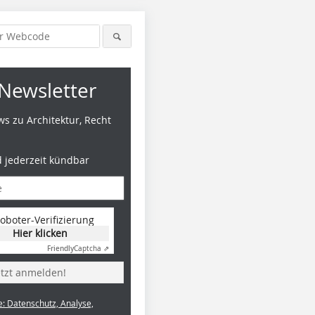
Newsletter
s zu Architektur, Recht
d jederzeit kündbar
oboter-Verifizierung
Hier klicken
Friendly
Captcha ⇗
etzt anmelden!
e: Datenschutz, Analyse,