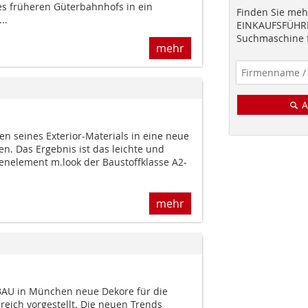
es früheren Güterbahnhofs in ein
Finden Sie mehr
..
EINKAUFSFÜHRE
Suchmaschine f
mehr
A
n seines Exterior-Materials in eine neue
n. Das Ergebnis ist das leichte und
tenelement m.look der Baustoffklasse A2-
mehr
BAU in München neue Dekore für die
ich vorgestellt. Die neuen Trends