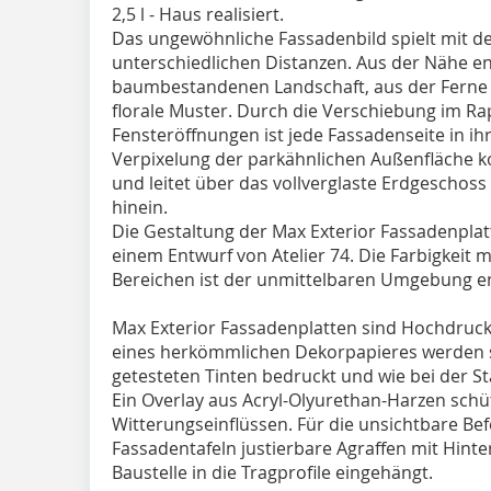
2,5 l - Haus realisiert.
Das ungewöhnliche Fassadenbild spielt mit d
unterschiedlichen Distanzen. Aus der Nähe ent
baumbestandenen Landschaft, aus der Ferne 
florale Muster. Durch die Verschiebung im R
Fensteröffnungen ist jede Fassadenseite in i
Verpixelung der parkähnlichen Außenfläche 
und leitet über das vollverglaste Erdgeschoss
hinein.
Die Gestaltung der Max Exterior Fassadenpla
einem Entwurf von Atelier 74. Die Farbigkeit m
Bereichen ist der unmittelbaren Umgebung
Max Exterior Fassadenplatten sind Hochdruck
eines herkömmlichen Dekorpapieres werden s
getesteten Tinten bedruckt und wie bei der S
Ein Overlay aus Acryl-Olyurethan-Harzen schü
Witterungseinflüssen. Für die unsichtbare Be
Fassadentafeln justierbare Agraffen mit Hinte
Baustelle in die Tragprofile eingehängt.