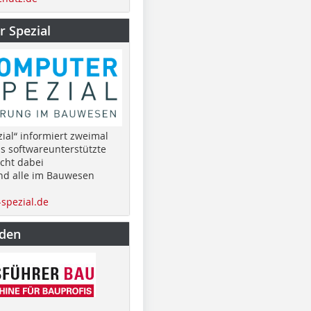
 Spezial
ial“ informiert zweimal
as softwareunterstützte
cht dabei
nd alle im Bauwesen
spezial.de
nden