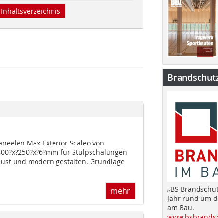
Inhaltsverzeichnis
Brandschut
aneelen Max Exterior Scaleo von
00?x?250?x?6?mm für Stulpschalungen
bust und modern gestalten. Grundlage
„BS Brandschut
mehr
Jahr rund um 
am Bau.
www.bsbrandsc