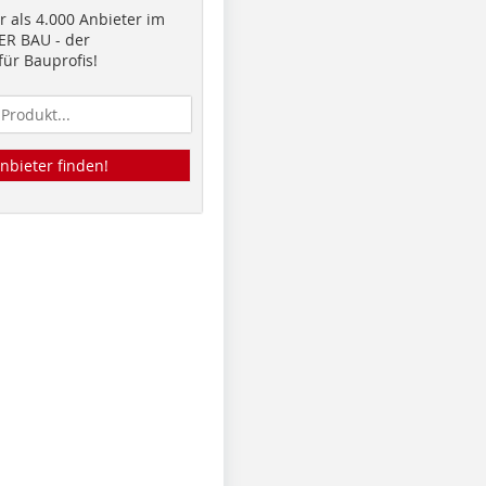
 als 4.000 Anbieter im
R BAU - der
ür Bauprofis!
nbieter finden!