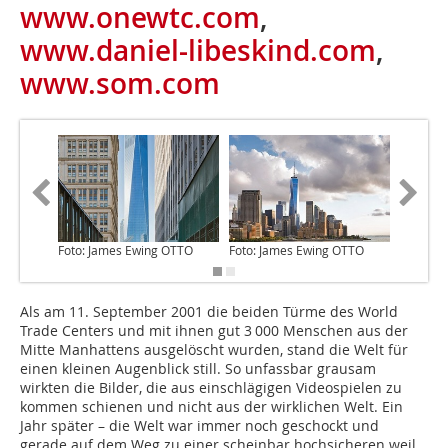
www.onewtc.com
,
www.daniel-libeskind.com
,
www.som.com
Foto: James Ewing OTTO
Foto: James Ewing OTTO
Foto: J
Als am 11. September 2001 die beiden Türme des World
Trade Centers und mit ihnen gut 3 000 Menschen aus der
Mitte Manhattens ausgelöscht wurden, stand die Welt für
einen kleinen Augenblick still. So unfassbar grausam
wirkten die Bilder, die aus einschlägigen Videospielen zu
kommen schienen und nicht aus der wirklichen Welt. Ein
Jahr später – die Welt war immer noch geschockt und
gerade auf dem Weg zu einer scheinbar hochsicheren weil