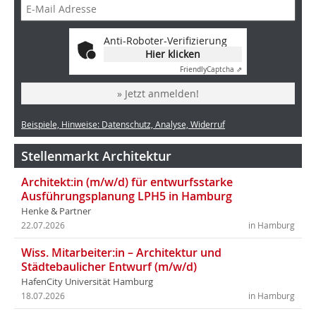
Anti-Roboter-Verifizierung
Hier klicken
Friendly
Captcha ⇗
» Jetzt anmelden!
Beispiele, Hinweise: Datenschutz, Analyse, Widerruf
Stellenmarkt Architektur
Architekt:in (m/w/d) für entwurfsstarke
Ausführungsplanung LPH5 in Hamburg
Henke & Partner
22.07.2026
in Hamburg
Wiss. Mitarbeiter:in – Architektur und
Städtebaulicher Entwurf (m/w/d)
HafenCity Universität Hamburg
18.07.2026
in Hamburg