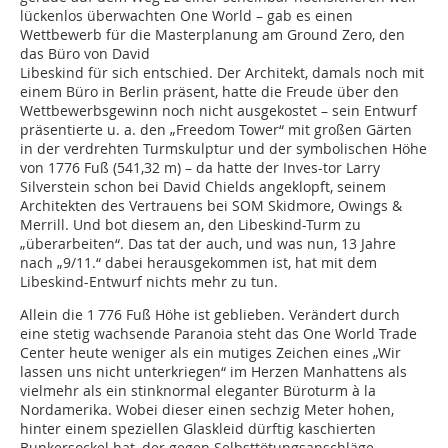
lückenlos überwachten One World – gab es einen
Wettbewerb für die Masterplanung am Ground Zero, den
das Büro von David
Libeskind für sich entschied. Der Architekt, damals noch mit
einem Büro in Berlin präsent, hatte die Freude über den
Wettbewerbsgewinn noch nicht ausgekostet – sein Entwurf
präsentierte u. a. den „Freedom Tower“ mit großen Gärten
in der verdrehten Turmskulptur und der symbolischen Höhe
von 1776 Fuß (541,32 m) – da hatte der Inves-tor Larry
Silverstein schon bei David Chields angeklopft, seinem
Architekten des Vertrauens bei SOM Skidmore, Owings &
Merrill. Und bot diesem an, den Libeskind-Turm zu
„überarbeiten“. Das tat der auch, und was nun, 13 Jahre
nach „9/11.“ dabei herausgekommen ist, hat mit dem
Libeskind-Entwurf nichts mehr zu tun.
Allein die 1 776 Fuß Höhe ist geblieben. Verändert durch
eine stetig wachsende Paranoia steht das One World Trade
Center heute weniger als ein mutiges Zeichen eines „Wir
lassen uns nicht unterkriegen“ im Herzen Manhattens als
vielmehr als ein stinknormal eleganter Büroturm à la
Nordamerika. Wobei dieser einen sechzig Meter hohen,
hinter einem speziellen Glaskleid dürftig kaschierten
Bunkersockel hat, der gegen Selbsttötungsanschläge