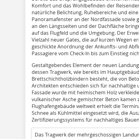
Komfort und das Wohlbefinden der Reisenden
natürliche Belichtung, Ruhebereiche und eine
Panoramafenster an der Nordfassade sowie gr
an den Längsseiten und der Dachfläche bringen
auf das Flugfeld und die Umgebung. Der Erwei
Vielzahl neuer Gates, die auf kurzen Wegen e
geschickte Anordnung der Ankunfts- und Abf
Passagiere vom Check-In bis zum Einstieg nic
Gestaltgebendes Element der neuen Landungs
dessen Tragwerk, wie bereits im Hauptgebäud
Brettschichtholzbindern besteht, die von Bet
Architekten entschieden sich für nachhaltige 
Fassade wurde mit heimischem Holz verkleidet
vulkanischer Asche gemischter Beton kamen zu
Flughafengebäude weltweit erhielt die Termin
Schnee als Kühlmittel eingesetzt wird, die Au
Zertifizierungssystems für nachhaltiges Bauen
Das Tragwerk der mehrgeschossigen Landun