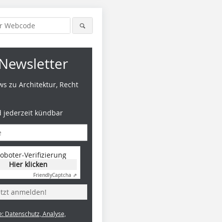
Newsletter
s zu Architektur, Recht
d jederzeit kündbar
oboter-Verifizierung
Hier klicken
Friendly
Captcha ⇗
etzt anmelden!
e: Datenschutz, Analyse,