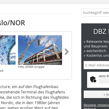
slo/NOR
DBZ 
» Relevante New
und Baupraxis
» wöchentlich
» Kostenlos un
Foto: DERIX-Gruppe
Foto: Nordic Office of
ant
Architecture/Dag Spant
Anti-R
ecture, ein auf den Flughafenbau
 bestehende Terminal des Flughafens
» J
, die sich in Richtung des Flugfeldes
 Nordic, die in den 1980er-Jahren
Beispiele, Hinweis
en, legten großen Wert auf den
Widerruf