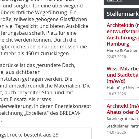
 und sorgten für eine überwiegend
 übersichtliche Wegeführung. Ein
Stellenmark
oße, teilweise gebogene Glasflächen
Architekt:in 
 viel Tageslicht und bieten Ausblicke
entwurfsstar
terungsbau schafft Platz für eine
Ausführungsp
rreicht werden können. Durch die
Hamburg
lugbereiche übereinander müssen die
Henke & Partner
ht mehr als 450 m zurücklegen.
22.07.2026
brücke ist das gerundete Dach,
Wiss. Mitarbei
e, aus sichtbaren
und Städteba
onstützen getragen werden. Die
(m/w/d)
und umweltfreundliche Materialien. Die
HafenCity Univer
, auch recycelter Stahl und mit
18.07.2026
m Einsatz. Als erstes
Architekt (m/
alerweiterung, in deren Energiekonzept
Ahaus oder 
szeichnung „Excellent“ des BREEAM-
farwickgrote par
.
Stadtplaner Par
14.07.2026
gsbrücke besteht aus 28