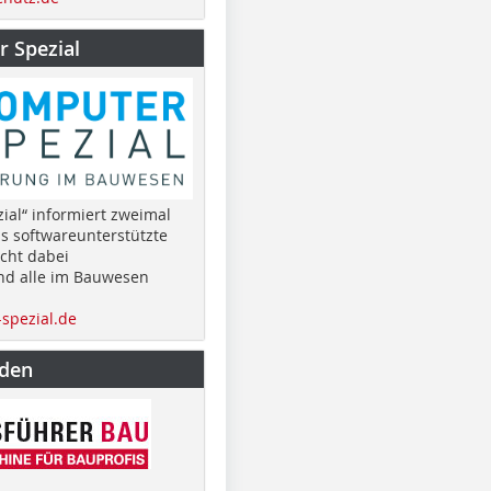
 Spezial
ial“ informiert zweimal
as softwareunterstützte
cht dabei
nd alle im Bauwesen
spezial.de
nden