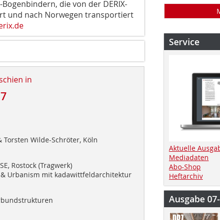
-Bogenbindern, die von der DERIX-
rt und nach Norwegen transportiert
rix.de
Service
schien in
17
& Torsten Wilde-Schröter, Köln
Aktuelle Ausga
Mediadaten
E, Rostock (Tragwerk)
Abo-Shop
 & Urbanism mit kadawittfeldarchitektur
Heftarchiv
Ausgabe 07
rbundstrukturen