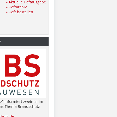
» Aktuelle Heftausgabe
» Heftarchiv
» Heft bestellen
z
z“ informiert zweimal im
das Thema Brandschutz
hutz.de