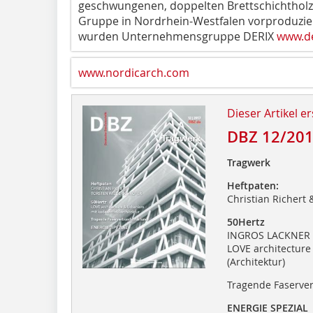
geschwungenen, doppelten Brettschichtholz
Gruppe in Nordrhein-Westfalen vorproduzie
wurden Unternehmensgruppe DERIX
www.de
www.nordicarch.com
Dieser Artikel er
DBZ 12/20
Tragwerk
Heftpaten:
Christian Richert 
50Hertz
INGROS LACKNER S
LOVE architecture
(Architektur)
Tragende Faserve
ENERGIE SPEZIAL