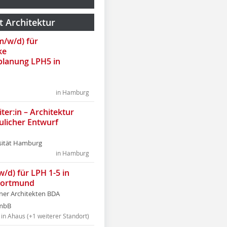
t Architektur
(m/w/d) für
ke
lanung LPH5 in
in Hamburg
ter:in – Architektur
ulicher Entwurf
sität Hamburg
in Hamburg
w/d) für LPH 1-5 in
Dortmund
tner Architekten BDA
tmbB
in Ahaus (+1 weiterer Standort)