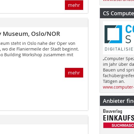
mehr
CS Computer
ey Museum, Oslo/NOR
eum steht in Oslo nahe der Oper von
, wo die Flaniermeile der Stadt beginnt.
no Building Workshop zusammen mit
„Computer Spez
im Jahr über d
Bauen und spri
mehr
fachübergreife
Tätigen an.
www.computer-
Anbieter fi