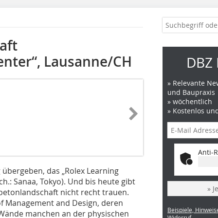
aft
enter“, Lausanne/CH
DBZ 
» Relevante New
und Baupraxis
» wöchentlich
» Kostenlos un
Anti-R
 übergeben, das „Rolex Learning
.: Sanaa, Tokyo). Und bis heute gibt
» J
betonlandschaft nicht recht trauen.
l of Management and Design, deren
Beispiele, Hinweis
 Wände manchen an der physischen
Widerruf