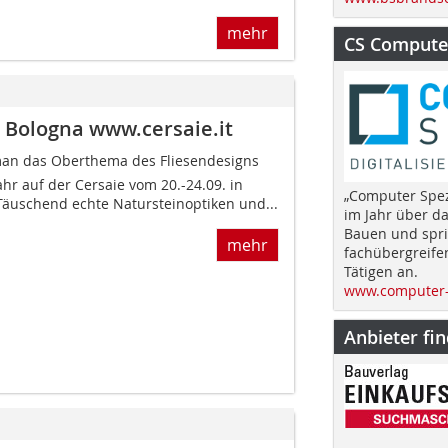
mehr
CS Computer
n Bologna www.cersaie.it
 man das Oberthema des Fliesendesigns
hr auf der Cersaie vom 20.-24.09. in
„Computer Spez
Täuschend echte Natursteinoptiken und...
im Jahr über d
Bauen und spri
mehr
fachübergreife
Tätigen an.
www.computer-
Anbieter fi