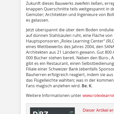
Zukunft dieses Bauwerks zweifeln ließen, err
knappen Querschnitte teils weitgespannt in 
Gemüter; Architekten und Ingenieure von Bol
es gelassen.
Jetzt überspannt die über dem Boden ondulier
auf dünnen Stahlsäulen ruht, eine Fläche vo
Hauptsponsoren „Rolex Learning Center“ (RLC
eines Wettbewerbs des Jahres 2004, den SAN
Architekten aus 21 Ländern gewann. Gut 800 A
000 Bücher stehen bereit. Neben den Büro-, 
gibt es ein Restaurant, einen Selbstbedienun
Filiale einer Schweizer Bank (ebenfalls Sponso
Bauherren erfolgreich reagiert, indem sie a
das Flügelleichte wählten; was in der komme
Fans magisch anziehen wird.
Be. K.
Weitere Informationen unter
www.rolexlearni
Dieser Artikel er