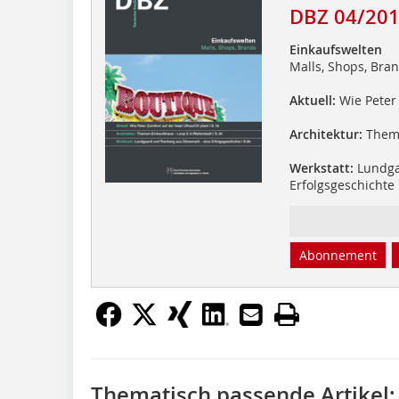
DBZ 04/20
Einkaufswelten
Malls, Shops, Bra
Aktuell:
Wie Peter 
Architektur:
Theme
Werkstatt:
Lundga
Erfolgsgeschichte
Abonnement
Thematisch passende Artikel: