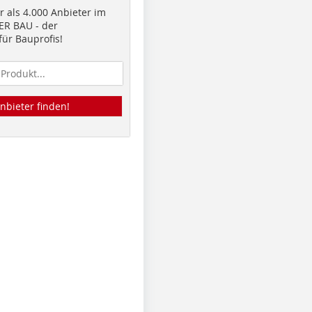
 als 4.000 Anbieter im
R BAU - der
ür Bauprofis!
nbieter finden!