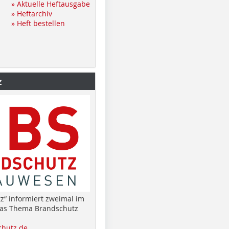
» Aktuelle Heftausgabe
» Heftarchiv
» Heft bestellen
z
z“ informiert zweimal im
das Thema Brandschutz
hutz.de