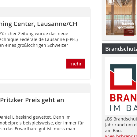
rning Center, Lausanne/CH
 Züricher Zeitung wur­de das neue
echni­que Fedérale de Lausanne (EPFL)
n eines großlöchrigen Schweizer
Brandschut
mehr
ritzker Preis geht an
 Daniel Libeskind gewettet. Denn im
„BS Brandschut
nobelpreis beispielsweise, der immer für
Jahr rund um 
o das Erwartbare gut ist, muss man
am Bau.
www.bsbrandsc