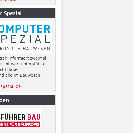
 Spezial
ial“ informiert zweimal
as softwareunterstützte
cht dabei
nd alle im Bauwesen
spezial.de
nden