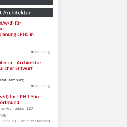
t Architektur
(m/w/d) für
ke
lanung LPH5 in
in Hamburg
ter:in – Architektur
ulicher Entwurf
sität Hamburg
in Hamburg
w/d) für LPH 1-5 in
Dortmund
tner Architekten BDA
tmbB
in Ahaus (+1 weiterer Standort)