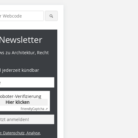
Newsletter
s zu Architektur, Recht
d jederzeit kündbar
oboter-Verifizierung
Hier klicken
Friendly
Captcha ⇗
etzt anmelden!
e: Datenschutz, Analyse,