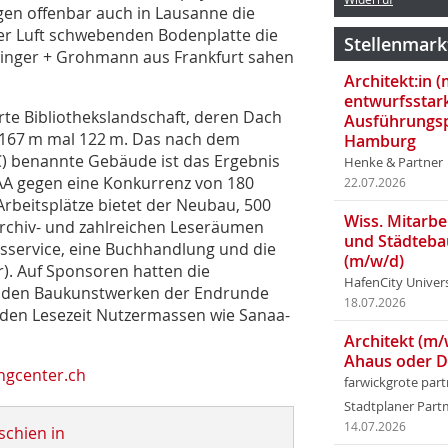
egen offenbar auch in Lausanne die
der Luft schwebenden Bodenplatte die
Stellenmark
linger + Grohmann aus Frankfurt sahen
Architekt:in 
entwurfsstar
te Bibliothekslandschaft, deren Dach
Ausführungsp
n 167 m mal 122 m. Das nach dem
Hamburg
) benannte Gebäude ist das Ergebnis
Henke & Partner
AA gegen eine Konkurrenz von 180
22.07.2026
rbeitsplätze bietet der Neubau, 500
Wiss. Mitarbei
Archiv- und zahlreichen Leseräumen
und Städteba
gsservice, eine Buchhandlung und die
(m/w/d)
r). Auf Sponsoren hatten die
HafenCity Univer
us den Baukunstwerken der Endrunde
18.07.2026
nden Lesezeit Nutzermassen wie Sanaa-
Architekt (m/
Ahaus oder 
ngcenter.ch
farwickgrote par
Stadtplaner Par
14.07.2026
schien in