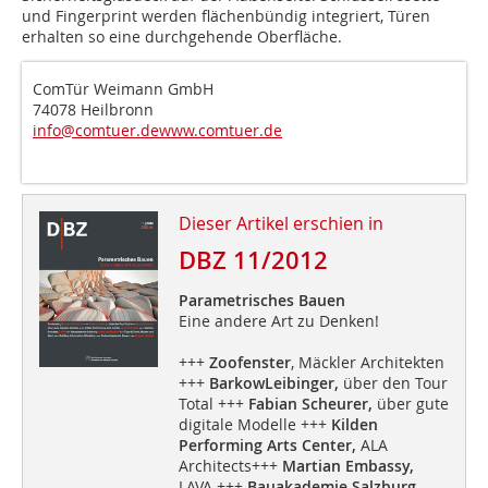
und Fingerprint werden flächenbündig integriert, Türen
erhalten so eine durchgehende Oberfläche.
ComTür Weimann GmbH
74078 Heilbronn
info@comtuer.de
www.comtuer.de
Dieser Artikel erschien in
DBZ 11/2012
Parametrisches Bauen
Eine andere Art zu Denken!
+++
Zoofenster
, Mäckler Architekten
+++
BarkowLeibinger,
über den Tour
Total +++
Fabian Scheurer,
über gute
digitale Modelle +++
Kilden
Performing Arts Center,
ALA
Architects+++
Martian Embassy,
LAVA +++
Bauakademie Salzburg,