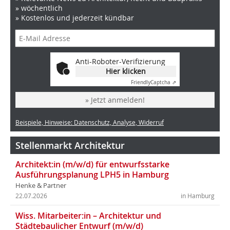
» wöchentlich
» Kostenlos und jederzeit kündbar
Anti-Roboter-Verifizierung
Hier klicken
Friendly
Captcha ⇗
» Jetzt anmelden!
Beispiele, Hinweise: Datenschutz, Analyse, Widerruf
Stellenmarkt Architektur
Architekt:in (m/w/d) für entwurfsstarke
Ausführungsplanung LPH5 in Hamburg
Henke & Partner
22.07.2026
in Hamburg
Wiss. Mitarbeiter:in – Architektur und
Städtebaulicher Entwurf (m/w/d)