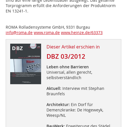
sind auf eine lange Lebensdauer ausgelegt. Das gesamte
Torprogramm erfüllt die Anforderungen der Produktnorm
EN 13241-1.
ROMA Rolladensysteme GmbH, 9331 Burgau
info@roma.de
www.roma.de
www.heinze.de/63373
Dieser Artikel erschien in
DBZ 03/2012
Leben ohne Barrieren
Universal, allen gerecht,
selbstverständlich
Aktuell:
Interview mit Stephan
Braunfels
Architektur:
Ein Dorf für
Demenzkranke: De Hogeweyk,
Weesp/NL
BauWerk:
Erweiterung des Städel