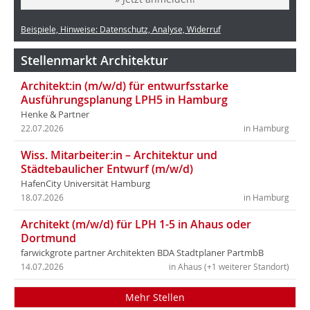
Beispiele, Hinweise: Datenschutz, Analyse, Widerruf
Stellenmarkt Architektur
Architekt:in (m/w/d) für entwurfsstarke
Ausführungsplanung LPH5 in Hamburg
Henke & Partner
22.07.2026
in Hamburg
Wiss. Mitarbeiter:in – Architektur und
Städtebaulicher Entwurf (m/w/d)
HafenCity Universität Hamburg
18.07.2026
in Hamburg
Architekt (m/w/d) für LPH 1-5 in Ahaus oder
Dortmund
farwickgrote partner Architekten BDA Stadtplaner PartmbB
14.07.2026
in Ahaus (+1 weiterer Standort)
Mehr Stellen