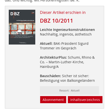
das. Und wichtig: Mit Personenregister! Be. K.
Dieser Artikel erschien in
DBZ 10/2011
Leichte Ingenieurkonstruktionen
Nachhaltig, ingeniös, ästhetisch
Aktuell:
BAK-Präsident Sigurd
Trommer im Gespräch
ArchitekturPlus:
Schumi, Rhino &
Co. – Martin-Luther-Kirche,
Hainburg/A
Bauschäden:
Sicher ist sicher:
Befestigung von Balkongeländern
Ressort: Aktuell
Abonnement
Inhaltsverzeichnis