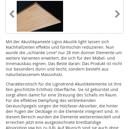
Mit der Akustikpaneele Ligno Akustik light lassen sich
Nachhallzeiten effektiv und formschön reduzieren. Nun
wurde die „schlanke Linie“ nur 28 mm dünner Elemente um
weitere Varianten erweitert, die sich für den Möbel- und
Innenausbau eignen. Das Beste daran: Das Produkt ist nicht
nur besonders dünn und leicht, sondern besteht aus
naturbelassenem Massivholz.
Charakteristisch für die Lignotrend-Akustik­elemente ist ihre
fein geschlitzte Echtholz-Oberfläche. Sie ist gebürstet und
sorgt allein damit für eine Streuung des Schalls im Raum.
Für die effektive Dämpfung des verbleibenden
Geräuschpegels sorgen die Holzfaser-Absorber, die hinter
den Fugen der Decklage in die Elemente integriert sind. In
diesem Bereich wurden die Elemente weiterentwickelt und
erreichen jetzt eine ausgezeichnete breitbandige
Absorption (αw bis zu 0,8). Auf Wunsch sind sie auch ohne