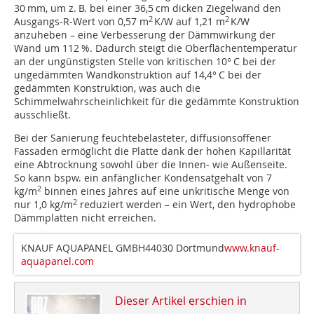
30 mm, um z. B. bei einer 36,5 cm dicken Ziegelwand den
2
2
Ausgangs-R-Wert von 0,57 m
K/W auf 1,21 m
K/W
anzuheben – eine Verbesserung der Dämmwirkung der
Wand um 112 %. Dadurch steigt die Oberflächentemperatur
an der ungünstigsten Stelle von kritischen 10° C bei der
ungedämmten Wandkonstruktion auf 14,4° C bei der
gedämmten Konstruktion, was auch die
Schimmelwahrscheinlichkeit für die gedämmte Konstruktion
ausschließt.
Bei der Sanierung feuchtebelasteter, diffusionsoffener
Fassaden ermöglicht die Platte dank der hohen Kapillarität
eine Abtrocknung sowohl über die Innen- wie Außenseite.
So kann bspw. ein anfänglicher Kondensatgehalt von 7
2
kg/m
binnen eines Jahres auf eine unkritische Menge von
2
nur 1,0 kg/m
reduziert werden – ein Wert, den hydrophobe
Dämmplatten nicht erreichen.
KNAUF AQUAPANEL GMBH44030 Dortmund
www.knauf-
aquapanel.com
Dieser Artikel erschien in