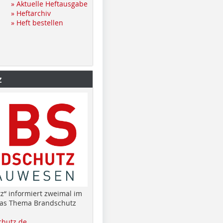
» Aktuelle Heftausgabe
» Heftarchiv
» Heft bestellen
z
z“ informiert zweimal im
das Thema Brandschutz
hutz.de