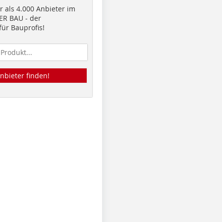
 als 4.000 Anbieter im
R BAU - der
ür Bauprofis!
nbieter finden!