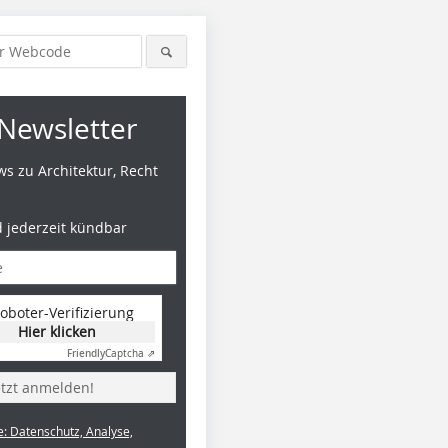
Newsletter
s zu Architektur, Recht
d jederzeit kündbar
oboter-Verifizierung
Hier klicken
Friendly
Captcha ⇗
etzt anmelden!
e: Datenschutz, Analyse,