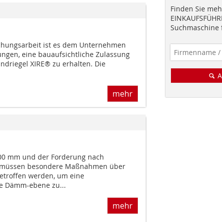
Finden Sie mehr
EINKAUFSFÜHRE
Suchmaschine f
chungsarbeit ist es dem Unternehmen
ungen, eine bauaufsichtliche Zulassung
andriegel XIRE® zu erhalten. Die
A
mehr
00 mm und der Forderung nach
 müssen besondere Maßnahmen über
etroffen werden, um eine
ie Dämm-ebene zu...
mehr