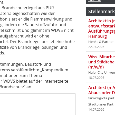
ht.
r Brandschutzriegel aus PUR
Stellenmark
terialeigenschaften wie der
arbonisiert er die Flammenwirkung und
Architekt:in 
g, indem die Sauerstoffzufuhr und
entwurfsstar
gel schmilzt und glimmt im WDVS nicht
Ausführungsp
 aufgebracht wird er ohne
Hamburg
el. Der Brandriegel besitzt eine hohe
Henke & Partner
efizite von Brandriegellösungen und
22.07.2026
ds.
Wiss. Mitarbei
und Städteba
stimmungen, Baustoff- und
(m/w/d)
stems veröffentlichte „Kompendium
HafenCity Univer
rmationen zum Thema
18.07.2026
WDVS bietet auf der Internetseite
Brandschutz“ an.
Architekt (m/
Ahaus oder 
farwickgrote par
Stadtplaner Par
14.07.2026