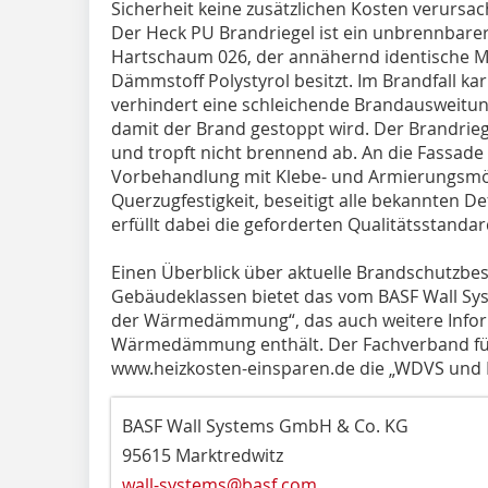
Sicherheit keine zusätzlichen Kosten verursac
Der Heck PU Brandriegel ist ein unbrennbare
Hartschaum 026, der annähernd identische Ma
Dämmstoff Polystyrol besitzt. Im Brandfall k
verhindert eine schleichende Brandausweitun
damit der Brand gestoppt wird. Der Brandrie
und tropft nicht brennend ab. An die Fassade
Vorbehandlung mit Klebe- und Armierungsmört
Querzugfestigkeit, beseitigt alle bekannten D
erfüllt dabei die geforderten Qualitätsstandar
Einen Überblick über aktuelle Brandschutzbe
Gebäudeklassen bietet das vom BASF Wall Sy
der Wärmedämmung“, das auch weitere Info
Wärmedämmung enthält. Der Fachverband für 
www.heizkosten-einsparen.de die „WDVS und 
BASF Wall Systems GmbH & Co. KG
95615 Marktredwitz
wall-systems@basf.com