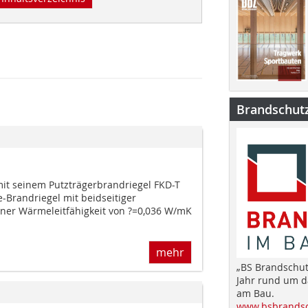
Brandschut
mit seinem Putzträgerbrandriegel FKD-T
-Brandriegel mit beidseitiger
ner Wärmeleitfähigkeit von ?=0,036 W/mK
mehr
„BS Brandschut
Jahr rund um 
am Bau.
www.bsbrandsc