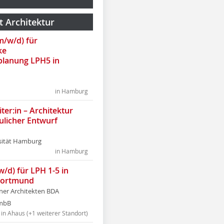
t Architektur
(m/w/d) für
ke
lanung LPH5 in
in Hamburg
ter:in – Architektur
ulicher Entwurf
sität Hamburg
in Hamburg
w/d) für LPH 1-5 in
Dortmund
tner Architekten BDA
tmbB
in Ahaus (+1 weiterer Standort)