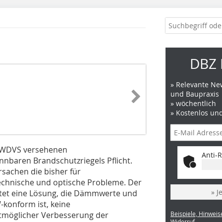
DBZ 
» Relevante New
und Baupraxis
» wöchentlich
» Kostenlos un
t WDVS versehenen
Anti-R
nbaren Brandschutzriegels Pflicht.
sachen die bisher für
echnische und optische Probleme. Der
» J
etet eine Lösung, die Dämmwerte und
W-konform ist, keine
tmöglicher Verbesserung der
Beispiele, Hinweis
Widerruf