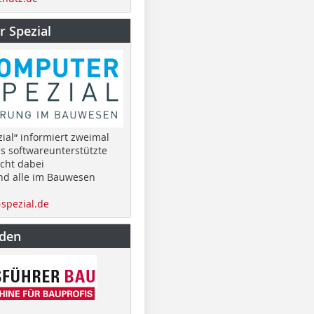
 Spezial
ial“ informiert zweimal
as softwareunterstützte
cht dabei
nd alle im Bauwesen
spezial.de
nden