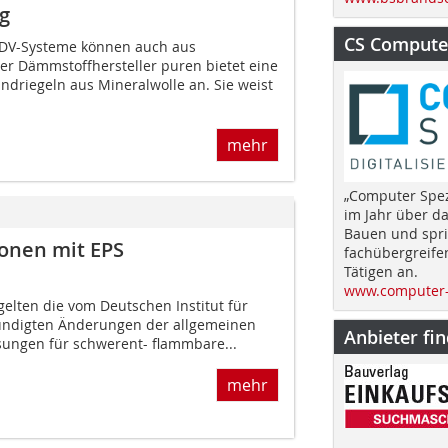
g
CS Computer
WDV-Systeme können auch aus
er Dämmstoffhersteller puren bietet eine
andriegeln aus Mineralwolle an. Sie weist
mehr
„Computer Spez
im Jahr über d
Bauen und spri
onen mit EPS
fachübergreife
Tätigen an.
www.computer-
gelten die vom Deutschen Institut für
kündigten Änderungen der allgemeinen
Anbieter fi
sungen für schwerent- flammbare...
mehr