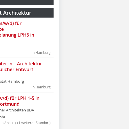
t Architektur
(m/w/d) für
ke
lanung LPH5 in
in Hamburg
ter:in – Architektur
ulicher Entwurf
sität Hamburg
in Hamburg
w/d) für LPH 1-5 in
Dortmund
tner Architekten BDA
tmbB
in Ahaus (+1 weiterer Standort)