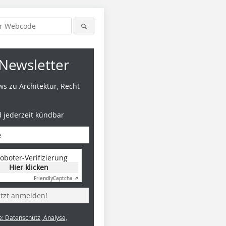
Newsletter
s zu Architektur, Recht
d jederzeit kündbar
oboter-Verifizierung
Hier klicken
Friendly
Captcha ⇗
etzt anmelden!
e: Datenschutz, Analyse,