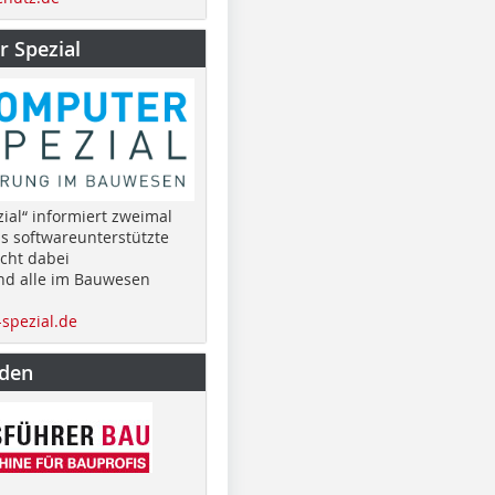
 Spezial
ial“ informiert zweimal
as softwareunterstützte
cht dabei
nd alle im Bauwesen
spezial.de
nden