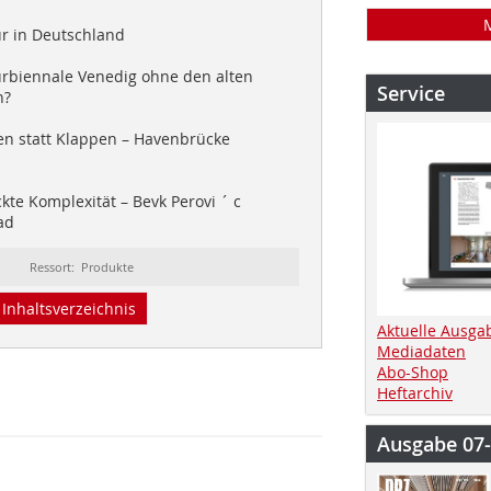
r in Deutschland
urbiennale Venedig ohne den alten
Service
n?
n statt Klappen – Havenbrücke
kte Komplexität – Bevk Perovi ´ c
ad
Ressort: Produkte
Inhaltsverzeichnis
Aktuelle Ausga
Mediadaten
Abo-Shop
Heftarchiv
Ausgabe 07