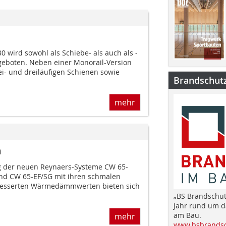
0 wird sowohl als Schiebe- als auch als ­
eboten. Neben einer Monorail-Version
ei- und dreiläufigen Schienen sowie
Brandschut
mehr
n
g der neuen Reynaers-Systeme CW 65-
 und CW 65-EF/SG mit ihren schmalen
rbesserten Wärmedämmwerten bieten sich
„BS Brandschut
Jahr rund um 
am Bau.
mehr
www.bsbrandsc