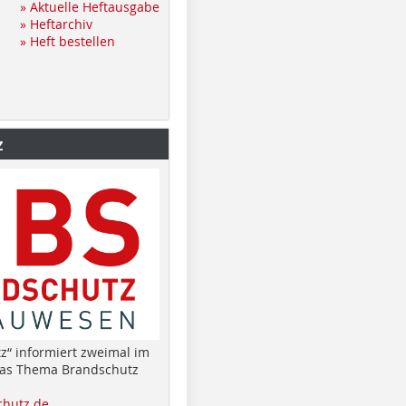
» Aktuelle Heftausgabe
» Heftarchiv
» Heft bestellen
z
z“ informiert zweimal im
das Thema Brandschutz
hutz.de