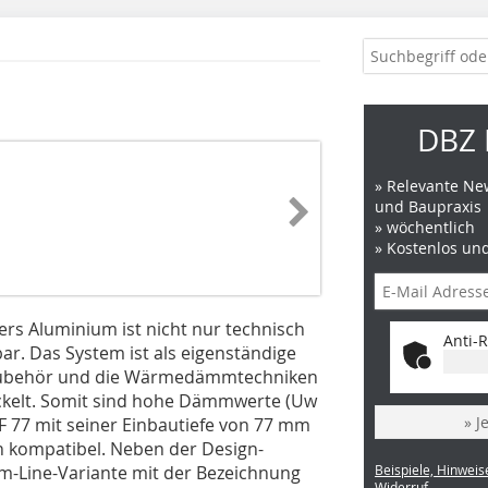
DBZ 
» Relevante New
und Baupraxis
» wöchentlich
» Kostenlos un
rs Aluminium ist nicht nur technisch
Anti-R
ar. Das System ist als eigenständige
s Zubehör und die Wärmedämmtechniken
ickelt. Somit sind hohe Dämmwerte (Uw
» J
CF 77 mit seiner Einbautiefe von 77 mm
n kompatibel. Neben der Design-
lim-Line-Variante mit der Bezeichnung
Beispiele, Hinweis
Widerruf