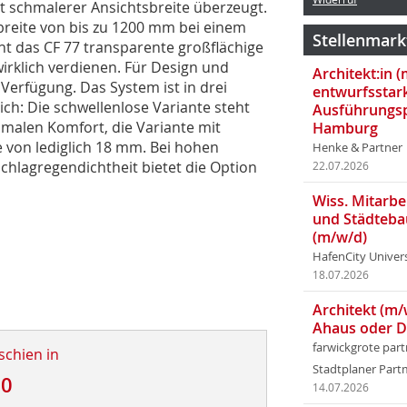
mit schmalerer Ansichtsbreite überzeugt.
breite von bis zu 1200 mm bei einem
Stellenmark
t das CF 77 transparente großflächige
irklich verdienen. Für Design und
Architekt:in 
Verfügung. Das System ist in drei
entwurfsstar
ch: Die schwellenlose Variante steht
Ausführungsp
malen Komfort, die Variante mit
Hamburg
 von lediglich 18 mm. Bei hohen
Henke & Partner
chlagregendichtheit bietet die Option
22.07.2026
Wiss. Mitarbei
und Städteba
(m/w/d)
HafenCity Univer
18.07.2026
Architekt (m/
Ahaus oder 
farwickgrote par
schien in
Stadtplaner Par
10
14.07.2026