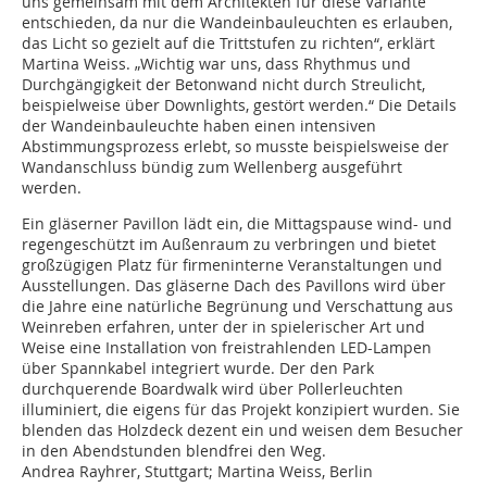
uns gemeinsam mit dem Architekten für diese Variante
entschieden, da nur die Wandeinbauleuchten es erlauben,
das Licht so gezielt auf die Trittstufen zu richten“, erklärt
Martina Weiss. „Wichtig war uns, dass Rhythmus und
Durchgängigkeit der Betonwand nicht durch Streulicht,
beispielweise über Downlights, gestört werden.“ Die Details
der Wandeinbauleuchte haben einen intensiven
Abstimmungsprozess erlebt, so musste beispielsweise der
Wandanschluss bündig zum Wellenberg ausgeführt
werden.
Ein gläserner Pavillon lädt ein, die Mittagspause wind- und
regengeschützt im Außenraum zu verbringen und bietet
großzügigen Platz für firmeninterne Veranstaltungen und
Ausstellungen. Das gläserne Dach des Pavillons wird über
die Jahre eine natürliche Begrünung und Verschattung aus
Weinreben erfahren, unter der in spielerischer Art und
Weise eine Installation von freistrahlenden LED-Lampen
über Spannkabel integriert wurde. Der den Park
durchquerende Boardwalk wird über Pollerleuchten
illuminiert, die eigens für das Projekt konzipiert wurden. Sie
blenden das Holzdeck dezent ein und weisen dem Besucher
in den Abendstunden blendfrei den Weg.
Andrea Rayhrer, Stuttgart; Martina Weiss, Berlin