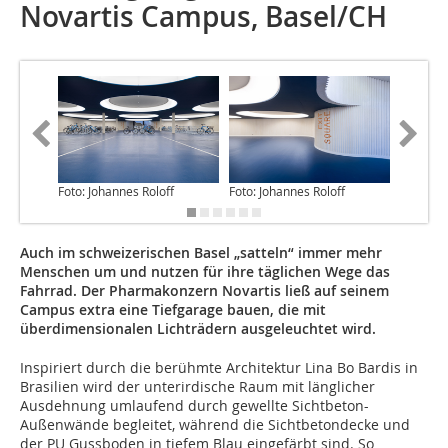
Novartis Campus, Basel/CH
Foto: Johannes Roloff
Foto: Johannes Roloff
Foto: Jo
Auch im schweizerischen Basel „satteln“ immer mehr
Menschen um und nutzen für ihre täglichen Wege das
Fahrrad. Der Pharmakonzern Novartis ließ auf seinem
Campus extra eine Tiefgarage bauen, die mit
überdimensionalen Lichträdern ausgeleuchtet wird.
Inspiriert durch die berühmte Architektur Lina Bo Bardis in
Brasilien wird der unterirdische Raum mit länglicher
Ausdehnung umlaufend durch gewellte Sichtbeton-
Außenwände begleitet, während die Sichtbetondecke und
der PU Gussboden in tiefem Blau eingefärbt sind. So