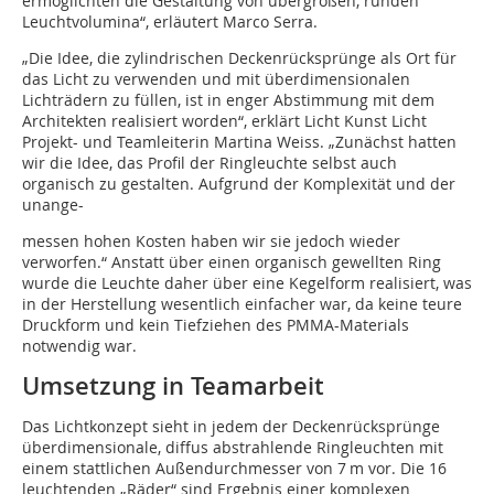
ermöglichten die Gestaltung von übergroßen, runden
Leuchtvolumina“, erläutert Marco Serra.
„Die Idee, die zylindrischen Deckenrücksprünge als Ort für
das Licht zu verwenden und mit überdimensionalen
Lichträdern zu füllen, ist in enger Abstimmung mit dem
Architekten realisiert worden“, erklärt Licht Kunst Licht
Projekt- und Teamleiterin Martina Weiss. „Zunächst hatten
wir die Idee, das Profil der Ringleuchte selbst auch
organisch zu gestalten. Aufgrund der Komplexität und der
unange-
messen hohen Kosten haben wir sie jedoch wieder
verworfen.“ Anstatt über einen organisch gewellten Ring
wurde die Leuchte daher über eine Kegelform realisiert, was
in der Herstellung wesentlich einfacher war, da keine teure
Druckform und kein Tiefziehen des PMMA-Materials
notwendig war.
Umsetzung in Teamarbeit
Das Lichtkonzept sieht in jedem der Deckenrücksprünge
überdimensionale, diffus abstrahlende Ringleuchten mit
einem stattlichen Außendurchmesser von 7 m vor. Die 16
leuchtenden „Räder“ sind Ergebnis einer komplexen