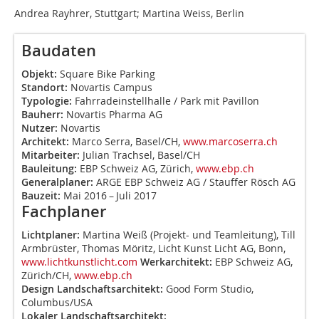
Andrea Rayhrer, Stuttgart; Martina Weiss, Berlin
Baudaten
Objekt:
Square Bike Parking
Standort:
Novartis Campus
Typologie:
Fahrradeinstellhalle / Park mit Pavillon
Bauherr:
Novartis Pharma AG
Nutzer:
Novartis
Architekt:
Marco Serra, Basel/CH,
www.marcoserra.ch
Mitarbeiter:
Julian Trachsel, Basel/CH
Bauleitung:
EBP Schweiz AG, Zürich,
www.ebp.ch
Generalplaner:
ARGE EBP Schweiz AG / Stauffer Rösch AG
Bauzeit:
Mai 2016 – Juli 2017
Fachplaner
Lichtplaner:
Martina Weiß (Projekt- und Teamleitung), Till
Armbrüster, Thomas Möritz, Licht Kunst Licht AG, Bonn,
www.lichtkunstlicht.com
Werkarchitekt:
EBP Schweiz AG,
Zürich/CH,
www.ebp.ch
Design Landschaftsarchitekt:
Good Form Studio,
Columbus/USA
Lokaler Landschaftsarchitekt: