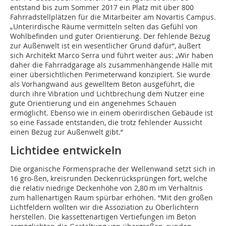
entstand bis zum Sommer 2017 ein Platz mit über 800
Fahrradstellplätzen für die Mitarbeiter am Novartis Campus.
„Unterirdische Räume vermitteln selten das Gefühl von
Wohlbefinden und guter Orientierung. Der fehlende Bezug
zur Außenwelt ist ein wesentlicher Grund dafür“, äußert
sich Architekt Marco Serra und führt weiter aus: „Wir haben
daher die Fahrradgarage als zusammenhängende Halle mit
einer übersichtlichen Perimeterwand konzipiert. Sie wurde
als Vorhangwand aus gewelltem Beton aus­geführt, die
durch ihre Vibration und Lichtbrechung dem Nutzer eine
gute Orientierung und ein angenehmes Schauen
ermöglicht. Ebenso wie in einem oberirdischen Gebäude ist
so eine Fassade entstanden, die trotz fehlender Aussicht
einen Bezug zur Außenwelt gibt.“
Lichtidee entwickeln
Die organische Formensprache der Wellenwand setzt sich in
16 gro-ßen, kreisrunden Deckenrücksprüngen fort, welche
die relativ niedrige Deckenhöhe von 2,80 m im Verhältnis
zum hallenartigen Raum spürbar erhöhen. “Mit den großen
Lichtfeldern wollten wir die Assoziation zu Oberlichtern
herstellen. Die kassettenartigen Vertiefungen im Beton