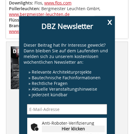
Downlights:
Flos,
www.flos.com
Pollerleuchten:
Bergmeister Leuchten GmbH,
www.bergmeister-leuchten.de
x
Flüssigkunststoffbelag:
Texolit AG,
www.texolit.ch
DBZ Newsletter
Brandschutzklappen:
Trox Hesco Schweiz AG,
www.troxhesco.ch
Dieser Beitrag hat Ihr Interesse geweckt?
Dieser Artikel erschien in
Dann bleiben Sie auf dem Laufenden und
melden sich zu unserem kostenlosen
DBZ 03/2018
wöchentlichen Newsletter an:
Licht
» Relevante Architekturprojekte
» Bautechnische Fachinformationen
Heftpate
» Rechtliche Fragen
ANDREAS SCHULZ,
» Aktuelle Veranstaltungshinweise
LICHT KUNST LICHT AG
» jederzeit kündbar
Im Interview: Peter Zumthor
„Herrengasse plus“, Wien/AT
podpod design
Anti-Roboter-Verifizierung
Hier klicken
TAGESLICHT  Planung,