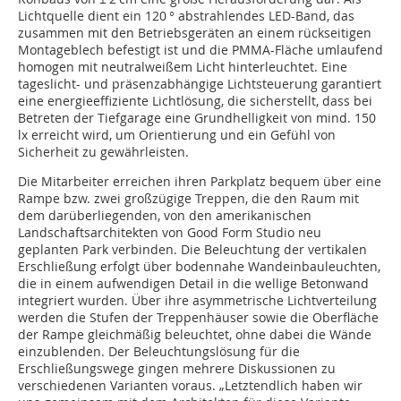
Lichtquelle dient ein 120 ° abstrahlendes LED-Band, das
zusammen mit den Betriebsgeräten an einem rückseitigen
Montageblech befestigt ist und die PMMA-Fläche umlaufend
homogen mit neutralweißem Licht hinterleuchtet. Eine
tageslicht- und präsenzabhängige Lichtsteuerung garantiert
eine energieeffiziente Lichtlösung, die sicherstellt, dass bei
Betreten der Tiefgarage eine Grundhelligkeit von mind. 150
lx erreicht wird, um Orientierung und ein Gefühl von
Sicherheit zu gewährleisten.
Die Mitarbeiter erreichen ihren Parkplatz bequem über eine
Rampe bzw. zwei großzügige Treppen, die den Raum mit
dem darüberliegenden, von den amerikanischen
Landschaftsarchitekten von Good Form Studio neu
geplanten Park verbinden. Die Beleuchtung der vertikalen
Erschließung erfolgt über bodennahe Wandeinbauleuchten,
die in einem aufwendigen Detail in die wellige Betonwand
integriert wurden. Über ihre asymmetrische Lichtverteilung
werden die Stufen der Treppenhäuser sowie die Oberfläche
der Rampe gleichmäßig beleuchtet, ohne dabei die Wände
einzublenden. Der Beleuchtungslösung für die
Erschließungswege gingen mehrere Diskussionen zu
verschiedenen Varianten voraus. „Letztendlich haben wir