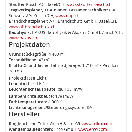
Stauffer Rösch AG, Basel/CH,
www.staufferroesch.ch
Tragwerksplaner, TGA Planer, Fassadentechniker:
EBP
Schweiz AG, Zürich/CH,
www.ebp.ch
Brandschutzplaner:
A+F Brandschutz GmbH, Basel/CH,
www.af-brandschutz.ch
Bauphysik:
BAKUS Bauphysik & Akustik GmbH, Zürich/CH,
www.bakus.ch
Projektdaten
Grundstücksgröße:
4 400 m²
Technikfläche:
42 m²
Brutto-Grundfläche:
Fahrradgarage: 1 710 m² / Pavillon
240 m²
Projektdaten Licht
Leuchtmittel:
LED
Leuchtenlichtausbeute:
ca. 105 lm/W
Lampenlichtausbeute:
178 lm/W
Farbtemperaturen:
4 000 K
Lichtmanagement/Steuerungssystem:
DALI
Hersteller
Ringleuchten:
Trilux GmbH & co. KG,
www.trilux.com
Wandeinbauleuchten:
Erco GmbH,
www.erco.com