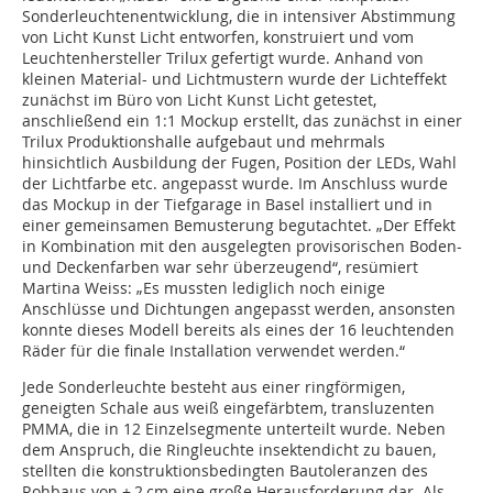
Sonderleuchtenentwicklung, die in intensiver Abstimmung
von Licht Kunst Licht entworfen, konstruiert und vom
Leuchtenhersteller Trilux gefertigt wurde. Anhand von
kleinen Material- und Lichtmustern wurde der Lichteffekt
zunächst im Büro von Licht Kunst Licht getestet,
anschließend ein 1:1 Mockup erstellt, das zunächst in einer
Trilux Produktionshalle aufgebaut und mehrmals
hinsichtlich Ausbildung der Fugen, Position der LEDs, Wahl
der Lichtfarbe etc. angepasst wurde. Im Anschluss wurde
das Mockup in der Tiefgarage in Basel installiert und in
einer gemeinsamen Bemusterung begutachtet. „Der Effekt
in Kombination mit den ausgelegten provisorischen Boden-
und Deckenfarben war sehr überzeugend“, resümiert
Martina Weiss: „Es mussten lediglich noch einige
Anschlüsse und Dichtungen angepasst werden, ansonsten
konnte dieses Modell bereits als eines der 16 leuchtenden
Räder für die finale Installation verwendet werden.“
Jede Sonderleuchte besteht aus einer ringförmigen,
geneigten Schale aus weiß eingefärbtem, transluzenten
PMMA, die in 12 Einzelsegmente unterteilt wurde. Neben
dem Anspruch, die Ringleuchte insektendicht zu bauen,
stellten die konstruktionsbedingten Bau­toleranzen des
Rohbaus von ± 2 cm eine große Herausforderung dar. Als