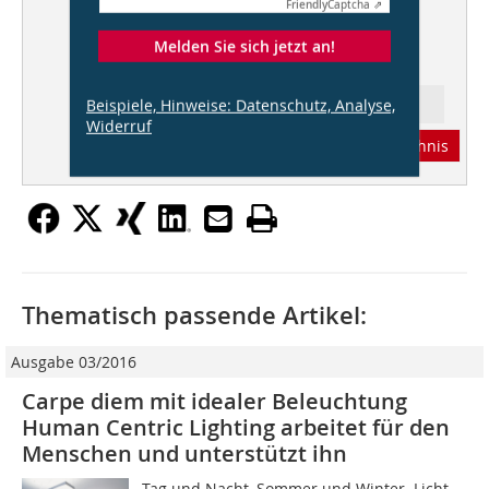
Friendly
Captcha ⇗
Berechnung, Lenkung
Melden Sie sich jetzt an!
ENERGIE SPEZIAL
Beispiele, Hinweise: Datenschutz, Analyse,
Ressort: Architektur
Widerruf
Abonnement
Inhaltsverzeichnis
Thematisch passende Artikel:
Ausgabe 03/2016
Carpe diem mit idealer Beleuchtung
Human Centric Lighting arbeitet für den
Menschen und unterstützt ihn
Tag und Nacht, Sommer und Winter  Licht