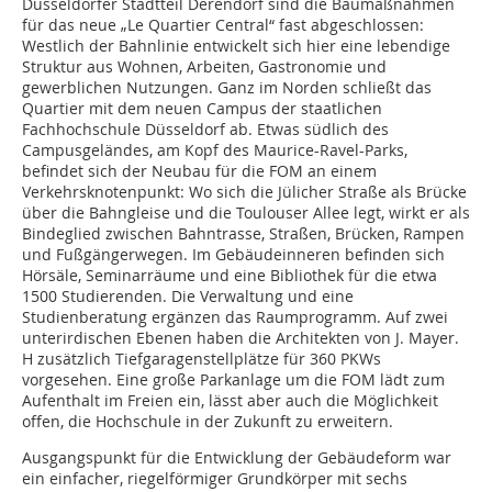
Düsseldorfer Stadtteil Derendorf sind die Baumaßnahmen
für das neue „Le Quartier Central“ fast abgeschlossen:
Westlich der Bahnlinie entwickelt sich hier eine lebendige
Struktur aus Wohnen, Arbeiten, Gastronomie und
gewerblichen Nutzungen. Ganz im Norden schließt das
Quartier mit dem neuen Campus der staatlichen
Fachhochschule Düsseldorf ab. Etwas südlich des
Campusgeländes, am Kopf des Maurice-Ravel-Parks,
befindet sich der Neubau für die FOM an einem
Verkehrsknotenpunkt: Wo sich die Jülicher Straße als Brücke
über die Bahngleise und die Toulouser Allee legt, wirkt er als
Bindeglied zwischen Bahntrasse, Straßen, Brücken, Rampen
und Fußgängerwegen. Im Gebäudeinneren befinden sich
Hörsäle, Seminarräume und eine Bibliothek für die etwa
1500 Studierenden. Die Verwaltung und eine
Studienberatung ergänzen das Raumprogramm. Auf zwei
unterirdischen Ebenen haben die Architekten von J. Mayer.
H zusätzlich Tiefgaragenstellplätze für 360 PKWs
vorgesehen. Eine große Parkanlage um die FOM lädt zum
Aufenthalt im Freien ein, lässt aber auch die Möglichkeit
offen, die Hochschule in der Zukunft zu erweitern.
Ausgangspunkt für die Entwicklung der Gebäudeform war
ein einfacher, riegelförmiger Grundkörper mit sechs