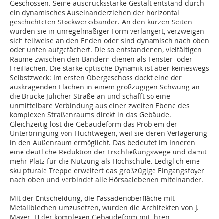
Geschossen. Seine ausdrucksstarke Gestalt entstand durch
ein dynamisches Auseinanderziehen der horizontal
geschichteten Stockwerksbänder. An den kurzen Seiten
wurden sie in unregelmäßiger Form verlängert, verzweigen
sich teilweise an den Enden oder sind dynamisch nach oben
oder unten aufgefächert. Die so entstandenen, vielfältigen
Räume zwischen den Bändern dienen als Fenster- oder
Freiflächen. Die starke optische Dynamik ist aber keineswegs
Selbstzweck: Im ersten Obergeschoss dockt eine der
auskragenden Flächen in einem großzügigen Schwung an
die Brücke Jülicher Straße an und schafft so eine
unmittelbare Verbindung aus einer zweiten Ebene des
komplexen Straßenraums direkt in das Gebäude.
Gleichzeitig löst die Gebäudeform das Problem der
Unterbringung von Fluchtwegen, weil sie deren Verlagerung
in den Außenraum ermöglicht. Das bedeutet im Inneren
eine deutliche Reduktion der Erschließungswege und damit
mehr Platz für die Nutzung als Hochschule. Lediglich eine
skulpturale Treppe erweitert das großzügige Eingangsfoyer
nach oben und verbindet alle Hörsaalebenen miteinander.
Mit der Entscheidung, die Fassadenoberfläche mit
Metallblechen umzusetzen, wurden die Architekten von J.
Mayer. H der komplexen Gebäudeform mit ihren