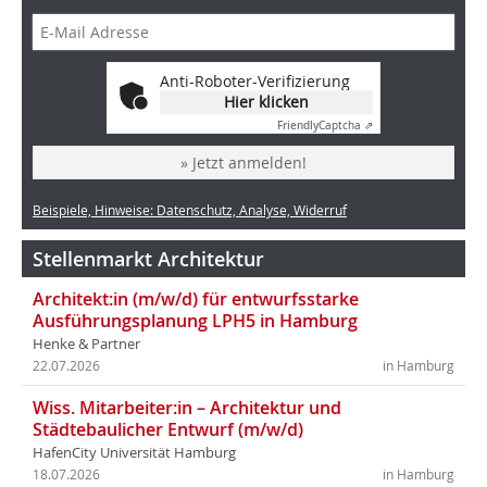
Anti-Roboter-Verifizierung
Hier klicken
Friendly
Captcha ⇗
» Jetzt anmelden!
Beispiele, Hinweise: Datenschutz, Analyse, Widerruf
Stellenmarkt Architektur
Architekt:in (m/w/d) für entwurfsstarke
Ausführungsplanung LPH5 in Hamburg
Henke & Partner
22.07.2026
in Hamburg
Wiss. Mitarbeiter:in – Architektur und
Städtebaulicher Entwurf (m/w/d)
HafenCity Universität Hamburg
18.07.2026
in Hamburg