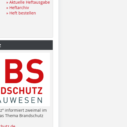
» Aktuelle Heftausgabe
» Heftarchiv
» Heft bestellen
z
z“ informiert zweimal im
das Thema Brandschutz
hutz.de