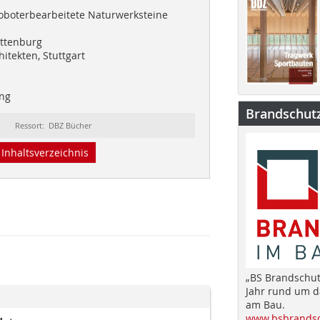
roboterbearbeitete Naturwerksteine
ottenburg
hitekten, Stuttgart
ing
Brandschut
Ressort: DBZ Bücher
Inhaltsverzeichnis
„BS Brandschut
Jahr rund um 
am Bau.
www.bsbrandsc