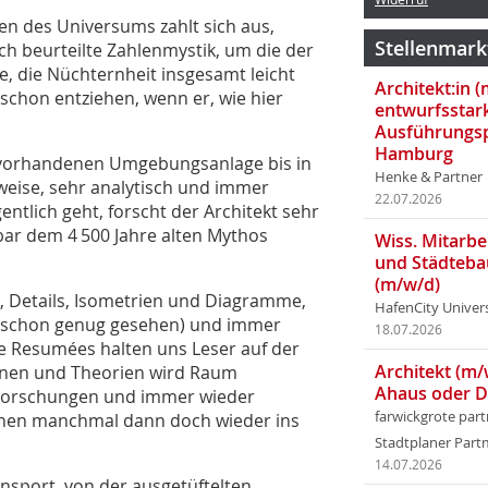
n des Universums zahlt sich aus,
Stellenmark
h beurteilte Zahlenmystik, um die der
die Nüchternheit insgesamt leicht
Architekt:in 
schon entziehen, wenn er, wie hier
entwurfsstar
Ausführungsp
Hamburg
 vorhandenen Umgebungsanlage bis in
Henke & Partner
eise, sehr analytisch und immer
22.07.2026
entlich geht, forscht der Architekt sehr
ar dem 4 500 Jahre alten Mythos
Wiss. Mitarbei
und Städteba
(m/w/d)
, Details, Isometrien und Diagramme,
HafenCity Univer
ir schon genug gesehen) und immer
18.07.2026
e Resumées halten uns Leser auf der
Architekt (m/
ionen und Theorien wird Raum
Ahaus oder 
n Forschungen und immer wieder
farwickgrote par
inen manchmal dann doch wieder ins
Stadtplaner Par
14.07.2026
nsport, von der ausgetüftelten