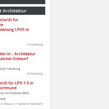
t Architektur
(m/w/d) für
ke
lanung LPH5 in
in Hamburg
ter:in – Architektur
ulicher Entwurf
sität Hamburg
in Hamburg
w/d) für LPH 1-5 in
Dortmund
tner Architekten BDA
tmbB
in Ahaus (+1 weiterer Standort)