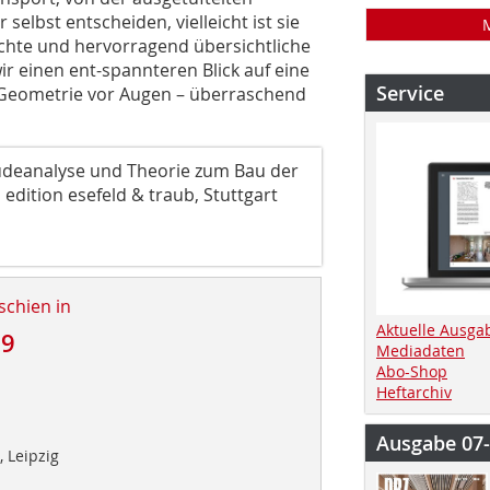
elbst entscheiden, vielleicht ist sie
ichte und hervorragend übersichtliche
 wir einen ent-spannteren Blick auf eine
Service
e Geometrie vor Augen – überraschend
äudeanalyse und Theorie zum Bau der
dition esefeld & traub, Stuttgart
schien in
Aktuelle Ausga
19
Mediadaten
Abo-Shop
Heftarchiv
Ausgabe 07
 Leipzig