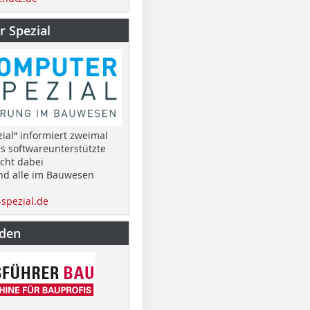
 Spezial
ial“ informiert zweimal
as softwareunterstützte
cht dabei
nd alle im Bauwesen
spezial.de
nden