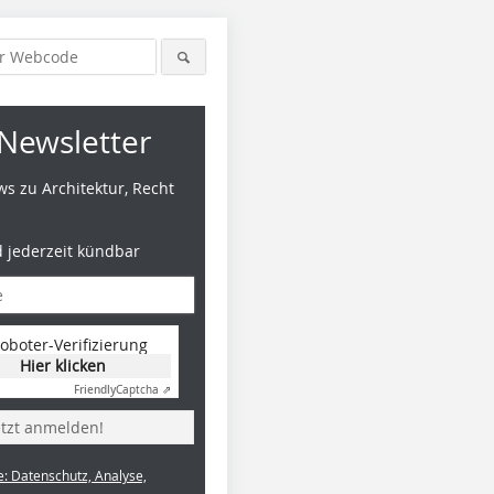
Newsletter
s zu Architektur, Recht
d jederzeit kündbar
oboter-Verifizierung
Hier klicken
Friendly
Captcha ⇗
etzt anmelden!
e: Datenschutz, Analyse,