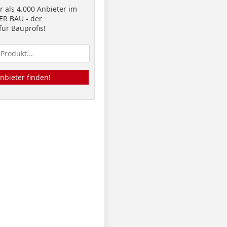
 als 4.000 Anbieter im
R BAU - der
ür Bauprofis!
nbieter finden!