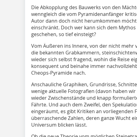
Die Abkopplung des Bauwerks von den Mächte
wenngleich die vom Pyramidenanfänger kritisc
Autor dann doch nicht herumkommen möchte, 
einschränkt. Doch wer kann sich dem Mythos 
geschehen, so tief einsteigt?
Vom Äußeren ins Innere, von der nicht mehr
die bekannten Grabkammern, steinschichtenw
wieder sich selbst fragend, wohin die Reise eig
konsequent und beinahe immer nachvollziehb
Cheops-Pyramide nach.
Anschauliche Graphiken, Grundrisse, Schnitte
wenige aktuelle Fotografien (davon haben w
wieder Zwischenstände und knapp formuliert
Fährte. Und auch dem Zweifel, den Spekulat
eingeräumt, es gibt Kritiken an vorliegende
überraschende Zahlen, deren ganze Wucht e
Universum blicken lässt.
Ob die neue Theorie vom möglichen Steinetra