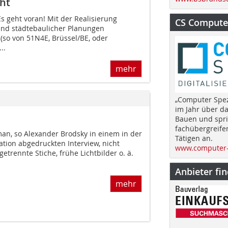
ht
 geht voran! Mit der Rea­lisierung
CS Computer
und städtebaulicher Planungen
(so von 51N4E, Brüssel/BE, oder
..
mehr
„Computer Spez
im Jahr über d
Bauen und spri
fachübergreife
man, so Alexander Brodsky in einem in der
Tätigen an.
ation abgedruckten Interview, nicht
www.computer-
etrennte Stiche, frühe Lichtbilder o. ä.
Anbieter fi
mehr