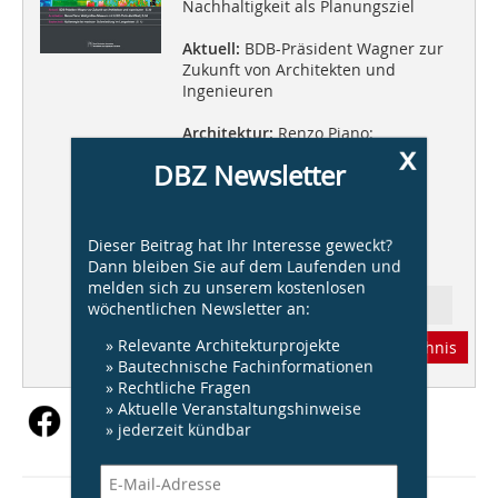
Nachhaltigkeit als Planungsziel
Aktuell:
BDB-Präsident Wagner zur
Zukunft von Architekten und
Ingenieuren
Architektur:
Renzo Piano:
x
Weltgrößtes Museum mit LEED-
DBZ Newsletter
Platin-Zertifikat
Bautechnik:
Nullenergie ist
machbar: Solarsiedlung im
Dieser Beitrag hat Ihr Interesse geweckt?
Langzeittest
Dann bleiben Sie auf dem Laufenden und
melden sich zu unserem kostenlosen
wöchentlichen Newsletter an:
Ressort: Baupraxis Büro
» Relevante Architekturprojekte
Abonnement
Inhaltsverzeichnis
» Bautechnische Fachinformationen
» Rechtliche Fragen
» Aktuelle Veranstaltungshinweise
» jederzeit kündbar