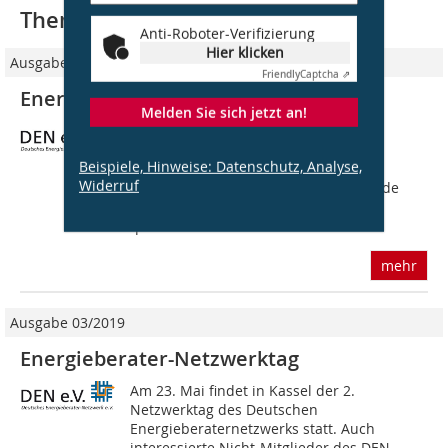
Thematisch passende Artikel:
Anti-Roboter-Verifizierung
Hier klicken
Ausgabe 8/9/2017
Friendly
Captcha ⇗
Energieberaterausbildung gefordert
Melden Sie sich jetzt an!
Bei den Beratungen zu ener­getischen
Sanierungen sieht das Deutsche
Beispiele, Hinweise: Datenschutz, Analyse,
Energieberater-Netzwerk DEN e.V.
Widerruf
Verbesserungsbedarf. Die Unterschiede
zwischen qualifizierten und nicht
qualifizierten...
mehr
Ausgabe 03/2019
Energieberater-Netzwerktag
Am 23. Mai findet in Kassel der 2.
Netzwerktag des Deutschen
Energieberaternetzwerks statt. Auch
interessierte Nicht-Mitglieder des DEN-