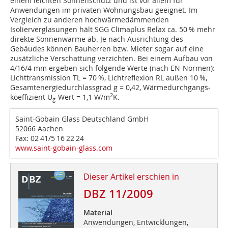
einem leichten Sonnenschutz und ist vor allem für
Anwendungen im privaten Wohnungsbau geeignet. Im
Vergleich zu anderen hochwärmedämmenden
Isolierverglasungen hält SGG Climaplus Relax ca. 50 % mehr
direkte Sonnenwärme ab. Je nach Ausrichtung des
Gebäudes können Bauherren bzw. Mieter sogar auf eine
zusätzliche Verschattung verzichten. Bei einem Aufbau von
4/16/4 mm ergeben sich folgende Werte (nach EN-Normen):
Lichttransmission TL = 70 %, Lichtreflexion RL außen 10 %,
Gesamtenergiedurchlassgrad g = 0,42, Wärmedurchgangs­
2
koeffizient U
-Wert = 1,1 W/m
K.
g
Saint-Gobain Glass Deutschland GmbH
52066 Aachen
Fax: 02 41/5 16 22 24
www.saint-gobain-glass.com
Dieser Artikel erschien in
DBZ 11/2009
Material
Anwendungen, Entwicklungen,