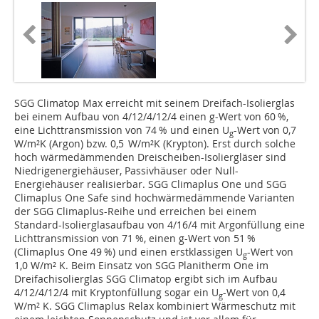
SGG Climatop Max erreicht mit seinem Dreifach-Isolierglas
bei einem Aufbau von 4/12/4/12/4 einen g-Wert von 60 %,
eine Lichttransmission von 74 % und einen U
-Wert von 0,7
g
W/m²K (Argon) bzw. 0,5 W/m²K (Krypton). Erst durch solche
hoch wärmedämmenden Dreischeiben-Isoliergläser sind
Niedrigenergiehäuser, Passivhäuser oder Null-
Energiehäuser realisierbar. SGG Climaplus One und SGG
Climaplus One Safe sind hochwärmedämmende Varianten
der SGG Climaplus-Reihe und erreichen bei einem
Standard-Isolierglasaufbau von 4/16/4 mit Argonfüllung eine
Lichttransmission von 71 %, einen g-Wert von 51 %
(Climaplus One 49 %) und einen erstklassigen U
-Wert von
g
1,0 W/m² K. Beim Einsatz von SGG Planitherm One im
Dreifachisolierglas SGG Climatop ergibt sich im Aufbau
4/12/4/12/4 mit Kryptonfüllung sogar ein U
-Wert von 0,4
g
W/m² K. SGG Climaplus Relax kombiniert Wärmeschutz mit