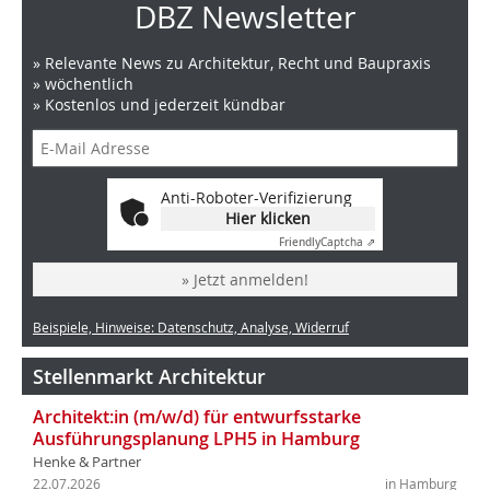
DBZ Newsletter
» Relevante News zu Architektur, Recht und Baupraxis
» wöchentlich
» Kostenlos und jederzeit kündbar
Anti-Roboter-Verifizierung
Hier klicken
Friendly
Captcha ⇗
» Jetzt anmelden!
Beispiele, Hinweise: Datenschutz, Analyse, Widerruf
Stellenmarkt Architektur
Architekt:in (m/w/d) für entwurfsstarke
Ausführungsplanung LPH5 in Hamburg
Henke & Partner
22.07.2026
in Hamburg