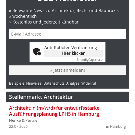
» Relevante News zu Architektur, Recht und Baupraxis
» wöchentlich
» Kostenlos und jederzeit kündbar
Anti-Roboter-Verifizierung
Hier klicken
Friendly
Captcha ⇗
» Jetzt anmelden!
Beispiele, Hinweise: Datenschutz, Analyse, Widerruf
Stellenmarkt Architektur
Architekt:in (m/w/d) für entwurfsstarke
Ausführungsplanung LPH5 in Hamburg
Henke & Partner
22.07.2026
in Hamburg