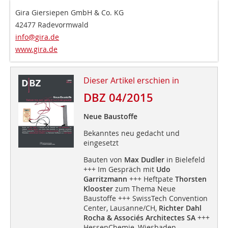
Gira Giersiepen GmbH & Co. KG
42477 Radevormwald
info@gira.de
www.gira.de
Dieser Artikel erschien in
DBZ 04/2015
Neue Baustoffe
Bekanntes neu gedacht und
eingesetzt
Bauten von
Max Dudler
in Bielefeld
+++ Im Gespräch mit
Udo
Garritzmann
+++ Heftpate
Thorsten
Klooster
zum Thema Neue
Baustoffe +++ SwissTech Convention
Center, Lausanne/CH,
Richter Dahl
Rocha & Associés Architectes SA
+++
HessenChemie, Wiesbaden,