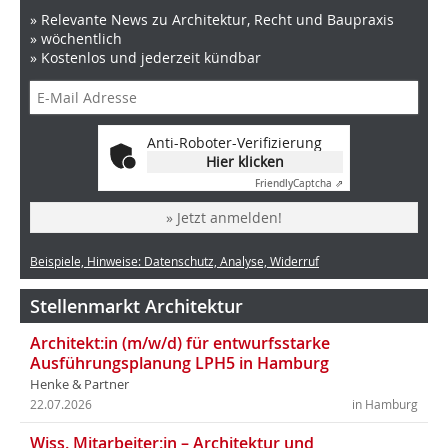
» Relevante News zu Architektur, Recht und Baupraxis
» wöchentlich
» Kostenlos und jederzeit kündbar
Anti-Roboter-Verifizierung
Hier klicken
Friendly
Captcha ⇗
» Jetzt anmelden!
Beispiele, Hinweise: Datenschutz, Analyse, Widerruf
Stellenmarkt Architektur
Architekt:in (m/w/d) für entwurfsstarke
Ausführungsplanung LPH5 in Hamburg
Henke & Partner
22.07.2026
in Hamburg
Wiss. Mitarbeiter:in – Architektur und