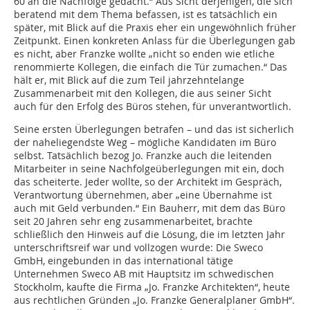
60 an die Nachfolge gedacht.“ Aus Sicht derjenigen, die sich
beratend mit dem Thema befassen, ist es tatsächlich ein
später, mit Blick auf die Praxis eher ein ungewöhnlich früher
Zeitpunkt. Einen konkreten Anlass für die Überlegungen gab
es nicht, aber Franzke wollte „nicht so enden wie etliche
renommierte Kollegen, die einfach die Tür zumachen.“ Das
hält er, mit Blick auf die zum Teil jahrzehntelange
Zusammenarbeit mit den Kollegen, die aus seiner Sicht
auch für den Erfolg des Büros stehen, für unverantwortlich.
Seine ersten Überlegungen betrafen – und das ist sicherlich
der naheliegendste Weg – mögliche Kandidaten im Büro
selbst. Tatsächlich bezog Jo. Franzke auch die leitenden
Mitarbeiter in seine Nachfolgeüberlegungen mit ein, doch
das scheiterte. Jeder wollte, so der Architekt im Gespräch,
Verantwortung übernehmen, aber „eine Übernahme ist
auch mit Geld verbunden.“ Ein Bauherr, mit dem das Büro
seit 20 Jahren sehr eng zusammenarbeitet, brachte
schließlich den Hinweis auf die Lösung, die im letzten Jahr
unterschriftsreif war und vollzogen wurde: Die Sweco
GmbH, eingebunden in das international tätige
Unternehmen Sweco AB mit Hauptsitz im schwedischen
Stockholm, kaufte die Firma „Jo. Franzke Architekten“, heute
aus rechtlichen Gründen „Jo. Franzke Generalplaner GmbH“.