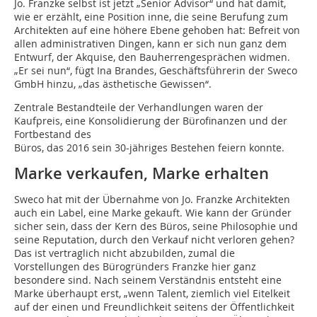
Jo. Franzke selbst ist jetzt „Senior Advisor“ und hat damit,
wie er erzählt, eine Position inne, die seine Berufung zum
Architekten auf eine höhere Ebene gehoben hat: Befreit von
allen administrativen Dingen, kann er sich nun ganz dem
Entwurf, der Akquise, den Bauherrengesprächen widmen.
„Er sei nun“, fügt Ina Brandes, Geschäftsführerin der Sweco
GmbH hinzu, „das ästhetische Gewissen“.
Zentrale Bestandteile der Verhandlungen waren der
Kaufpreis, eine Konsolidierung der Bürofinanzen und der
Fortbestand des
Büros, das 2016 sein 30-jähriges Bestehen feiern konnte.
Marke verkaufen, Marke erhalten
Sweco hat mit der Übernahme von Jo. Franzke Architekten
auch ein Label, eine Marke gekauft. Wie kann der Gründer
sicher sein, dass der Kern des Büros, seine Philosophie und
seine Reputation, durch den Verkauf nicht verloren gehen?
Das ist vertraglich nicht abzubilden, zumal die
Vorstellungen des Bürogründers Franzke hier ganz
besondere sind. Nach seinem Verständnis entsteht eine
Marke überhaupt erst, „wenn Talent, ziemlich viel Eitelkeit
auf der einen und Freundlichkeit seitens der Öffentlichkeit