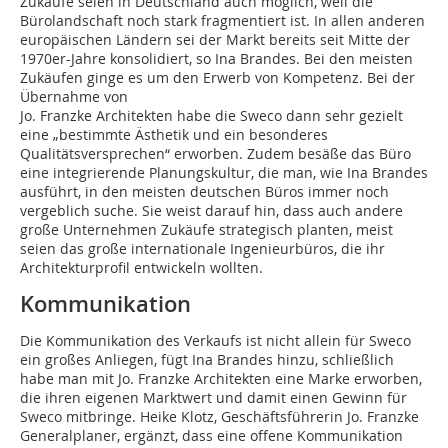
Zukäufe seien in Deutschland auch möglich, weil die
Bürolandschaft noch stark fragmentiert ist. In allen anderen
europäischen Ländern sei der Markt bereits seit Mitte der
1970er-Jahre konsolidiert, so Ina Brandes. Bei den meisten
Zukäufen ginge es um den Erwerb von Kompetenz. Bei der
Übernahme von
Jo. Franzke Architekten habe die Sweco dann sehr gezielt
eine „bestimmte Ästhetik und ein besonderes
Qualitätsversprechen“ erworben. Zudem besäße das Büro
eine integrierende Planungskultur, die man, wie Ina Brandes
ausführt, in den meisten deutschen Büros immer noch
vergeblich suche. Sie weist darauf hin, dass auch andere
große Unternehmen Zukäufe strategisch planten, meist
seien das große internationale Ingenieurbüros, die ihr
Architekturprofil entwickeln wollten.
Kommunikation
Die Kommunikation des Verkaufs ist nicht allein für Sweco
ein großes Anliegen, fügt Ina Brandes hinzu, schließlich
habe man mit Jo. Franzke Architekten eine Marke erworben,
die ihren eigenen Marktwert und damit einen Gewinn für
Sweco mitbringe. Heike Klotz, Geschäftsführerin Jo. Franzke
Generalplaner, ergänzt, dass eine offene Kommunikation