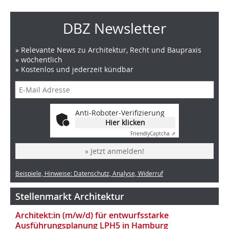
DBZ Newsletter
» Relevante News zu Architektur, Recht und Baupraxis
» wöchentlich
» Kostenlos und jederzeit kündbar
Anti-Roboter-Verifizierung
Hier klicken
Friendly
Captcha ⇗
» Jetzt anmelden!
Beispiele, Hinweise: Datenschutz, Analyse, Widerruf
Stellenmarkt Architektur
Architekt:in (m/w/d) für entwurfsstarke
Ausführungsplanung LPH5 in Hamburg