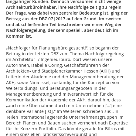
langjähriger Kunden. Dennoch versäumen nicht wenige
Architekturbüroinhaber, ihre Nachfolge zeitig zu regeln.
Der Frage, was dabei von zentraler Bedeutung ist, ging der
Beitrag aus der DBZ 07|2017 auf den Grund. Im zweiten
und abschließenden Teil beschreiben wir einen Weg der
Nachfolgeregelung, der sehr speziell, aber deutlich im
Kommen ist.
„Nachfolger für Planungsbüro gesucht!“, so begann der
Beitrag in der letzten DBZ zum Thema Nachfolgeregelung
im Architektur- / Ingenieurbüro. Dort wiesen unsere
Autorinnen, Isabella Göring, Geschäftsführerin der
Architekten- und Stadtplanerkammer Hessen (AKH) und
Leiterin der Akademie und der Managementberatung der
AKH, sowie Nina Issel, zuständig für die Konzeption von
Weiterbildungs- und Beratungsangeboten in der
Managementberatung und mitverantwortlich für die
Kommunikation der Akademie der AKH, darauf hin, dass
„auch eine Übernahme durch ein Unternehmen […] eine
denkbare Variante [ist].“ Im Weiteren schreiben sie: „In
Teilen international agierende Unternehmensgruppen im
Bereich Planen und Bauen suchen vermehrt nach Expertise
für ihr Konzern-Portfolio. Das könnte gerade für Büros mit
einem speziellen Tätigkeitsschwerpunkt und