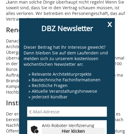
„kann man solche Dinge überhaupt nicht regeln! Wenn Sie
soweit sind, dass Sie in den Vertrag schauen müssen, ist
alles verloren. Wir betreiben ein Personengeschäft, das auf
Vertrauen beruht.“
x
DBZ Newsletter
Renommierte Büros klopfen an
Danach gefragt, ob denn auch renommierte
Architekturbüros bei Sweco anklopfen, um mögliche
Dieser Beitrag hat Ihr Interesse geweckt?
Übergaben zu besprechen, antwortet Ina Brandes
Dann bleiben Sie auf dem Laufenden und
überraschend, dass das nicht selten vorkomme, „so einmal
melden sich zu unserem kostenlosen
in der Woche ungefähr“. Pro Jahr werden Sweco rund 100
wöchentlichen Newsletter an:
Büros angeboten, etablierte Büros mit gutem
» Relevante Architekturprojekte
Auftragsbestand. Hier sei Sweco interessiert, aber – so Ina
» Bautechnische Fachinformationen
Brandes – nicht vordringlich an Marken, sondern an
» Rechtliche Fragen
Kompetenz auf zukunftsträchtigen Arbeitsfeldern im
» Aktuelle Veranstaltungshinweise
Hochbau.
» jederzeit kündbar
Institutionelles Handeln
Der erste Text aus dieser Reihe (DBZ 07|2017) deutete es
bereits an: Die Kammern unterstützen bei der Suche nach
Nachfolgern. Aktuell, so Christof Bodenbach,
Anti-Roboter-Verifizierung
Öffentlichkeitsarbeit AKH, bringt die Managementberatung
Hier klicken