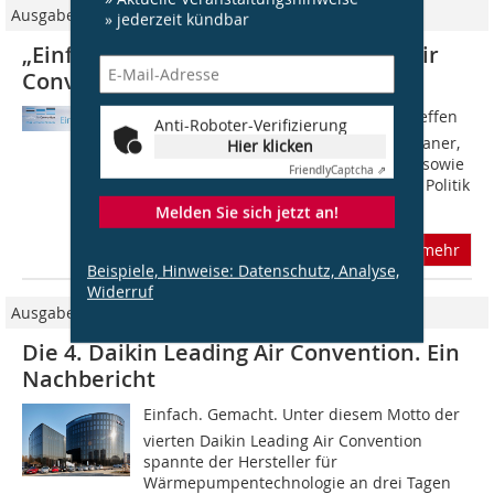
Ausgabe 03/2017
» jederzeit kündbar
„Einfach.Machen.“ − Daikin Leading Air
Convention 2017 www.daikin.de
Unter dem Motto Einfach. Machen. treffen
Anti-Roboter-Verifizierung
sich vom 5. bis 7. April 2017 wieder Planer,
Hier klicken
Anlagenbauer, Architekten, Betreiber sowie
Friendly
Captcha ⇗
Vertreter von Verbänden und aus der Politik
im Berliner Hotel...
Melden Sie sich jetzt an!
mehr
Beispiele, Hinweise: Datenschutz, Analyse,
Widerruf
Ausgabe 06/2018
Die 4. Daikin Leading Air Convention. Ein
Nachbericht
Einfach. Gemacht. Unter diesem Motto der
vierten Daikin Leading Air Convention
spannte der Hersteller für
Wärmepumpentechnologie an drei Tagen