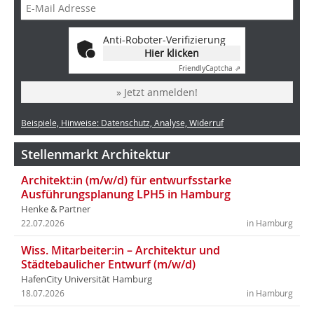
Anti-Roboter-Verifizierung
Hier klicken
Friendly
Captcha ⇗
» Jetzt anmelden!
Beispiele, Hinweise: Datenschutz, Analyse, Widerruf
Stellenmarkt Architektur
Architekt:in (m/w/d) für entwurfsstarke
Ausführungsplanung LPH5 in Hamburg
Henke & Partner
22.07.2026
in Hamburg
Wiss. Mitarbeiter:in – Architektur und
Städtebaulicher Entwurf (m/w/d)
HafenCity Universität Hamburg
18.07.2026
in Hamburg