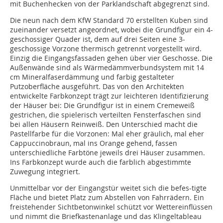
mit Buchenhecken von der Parklandschaft abgegrenzt sind.
Die neun nach dem KfW Standard 70 erstellten Kuben sind
zueinander versetzt angeordnet, wobei die Grundfigur ein 4-
geschossiger Quader ist, dem auf drei Seiten eine 3-
geschossige Vorzone thermisch getrennt vorgestellt wird.
Einzig die Eingangsfassaden gehen über vier Geschosse. Die
Außenwände sind als Wärmedämmverbundsystem mit 14
cm Mineralfaserdämmung und far­big gestalteter
Putzoberfläche ausgeführt. Das von den Architekten
entwickelte Farbkonzept trägt zur leichteren Identifizierung
der Häuser bei: Die Grundfigur ist in einem Cremeweiß
gestrichen, die spielerisch verteilten Fensterfaschen sind
bei allen Häusern Reinweiß. Den Unterschied macht die
Pastellfarbe für die Vorzonen: Mal eher gräulich, mal eher
Cappuccinobraun, mal ins Orange gehend, fassen
unterschiedliche Farbtöne jeweils drei Häuser zusammen.
Ins Farbkonzept wurde auch die farblich abgestimmte
Zuwegung integriert.
Unmittelbar vor der Eingangstür weitet sich die befes-tigte
Fläche und bietet Platz zum Abstellen von Fahrrädern. Ein
freistehender Sichtbetonwinkel schützt vor Wettereinflüssen
und nimmt die Briefkastenanlage und das Klingeltableau