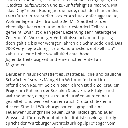
„Stadtteil aufzuwerten und zukunftsfähig“ zu machen. Mit
„das Ding“ meint Baumgart die neue, nach den Plänen des
Frankfurter Büros Stefan Forster Architektenfertiggestellte,
Wohnanlage in der Brunostraße. Mit Stadtteil ist der
ehemalige Kasernen- und Industriestandort Zellerau
gemeint. Zwar ist die in jeder Beziehung sehr heterogene
Zellerau für Würzburger Verhältnisse urban und quirlig,
doch galt sie bis vor wenigen Jahren als Schmuddelkind. Das
2008 vorgelegte „Integrierte Handlungskonzept Zellerau“
zählt u. a. eine hohe Sozialhilfedichte, hohe
Jugendarbeitslosigkeit und einen hohen Anteil an
Migranten.
Darüber hinaus konstatiert es „städtebauliche und bauliche
Schwächen“ sowie „Mängel im Wohnumfeld und im
öffentlichen Raum“. Seit ein paar Jahren ist die Zellerau ein
Projekt im Rahmen der Sozialen Stadt. Erste Erfolge sind
wahrnehmbar, einige Plätze und Straßen wurden neu
gestaltet. Und weil seit kurzem auch Großarchitekten in
diesem Stadtteil Würzburgs bauen – gmp soll eine
Feuerwehrübungshalle bauen, Zaha Hadids grünblauer
Glassolitär für das Fraunhofer-Institut ist so wie gut fertig –
spricht der Würzburger Architekturblog „lp10“ sogar vom