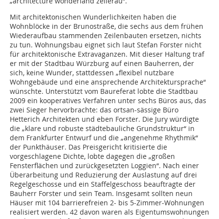
„architecture wonderland zellerau“.
Mit architektonischen Wunderlichkeiten haben die
Wohnblöcke in der Brunostraße, die sechs aus dem frühen
Wiederaufbau stammenden Zeilenbauten ersetzen, nichts
zu tun. Wohnungsbau eignet sich laut Stefan Forster nicht
für architektonische Extravaganzen. Mit dieser Haltung traf
er mit der Stadtbau Würzburg auf einen Bauherren, der
sich, keine Wunder, stattdessen „flexibel nutzbare
Wohngebäude und eine ansprechende Architektursprache“
wünschte. Unterstützt vom Baureferat lobte die Stadtbau
2009 ein kooperatives Verfahren unter sechs Büros aus, das
zwei Sieger hervorbrachte: das ortsan-sässige Büro
Hetterich Architekten und eben Forster. Die Jury würdigte
die „klare und robuste städtebauliche Grundstruktur“ in
dem Frankfurter Entwurf und die „angenehme Rhythmik“
der Punkthäuser. Das Preisgericht kritisierte die
vorgeschlagene Dichte, lobte dagegen die „großen
Fensterﬂächen und zurückgesetzten Loggien“. Nach einer
Überarbeitung und Reduzierung der Auslastung auf drei
Regelgeschosse und ein Staffelgeschoss beauftragte der
Bauherr Forster und sein Team. Insgesamt sollten neun
Häuser mit 104 barrierefreien 2- bis 5-Zimmer-Wohnungen
realisiert werden. 42 davon waren als Eigentumswohnungen