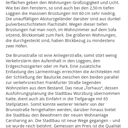
terflächen geben den Wohnungen Großzügigkeit und Licht.
Wie bei den Fenstern, so sind auch bei den 2,50 m tiefen
Loggien die massiven Brüstungen mit 60 cm sehr niedrig.
Die unauffälligen Absturzgeländer darüber sind aus dunkel
pulverbeschichtetem Flachstahl. Wegen dieser tiefen
Brüstungen hat man noch, im Wohnzimmer auf dem Sofa
sitzend, Blickkontakt zum Park. Die größeren Wohnungen,
die durchgesteckt sind, haben Blickbezug zu mindestens
zwei Höfen.
Die Brunostraße ist eine Anliegerstraße, somit stört wenig
Verkehrslärm den Aufenthalt in den Loggien, den
Erdgeschossgärten oder im Park. Eine zusätzliche
Entlastung des Lärmeintrags erreichten die Architekten mit
der Schließung der Baulücke zwischen den beiden parallel
zur verkehrsreichen Frankfurter Straße liegenden
Wohnzeilen aus dem Bestand. Das neue „Torhaus“, dessen
Ausführungsplanung die Stadtbau Würzburg übernommen
hatte, dient auch als Einfahrt in die Tiefgarage mit 65
Stellplätzen. Somit konnte weiterer Verkehr von der
Brunostraße ferngehalten werden, darüber hinaus bietet
die Stadtbau den Bewohnern der neuen Wohnanlage
Carsharing an. Die Stadtbau ist neue Wege gegangen – und
sie wurde reich belohnt. Gemessen am Preis ist die Qualität