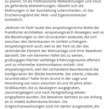
zu planen, 53 als freifinanzierte Mietwohnungen und neun
als geförderte Mietwohnungen. Obwohl sich die
Wohnungen in der Ausstattung unterscheiden, ist das
Erscheinungsbild der Miet- und Eigentumshäuser
einheitlich.
„Wohnen im Park“ lautet das anspielungsreiche Motto der
Frankfurter Architekten. Anspielungsreich deswegen, weil es
die Beziehungen zu den Grünräumen andeutet, die sich
zwischen den Zeilenbauten im Umfeld schlängeln.
Anspielungsreich auch, weil es der Park ist, der das
verbindende Element der Wohnanlage und ihrer Bewohner
darstellt. Der von kleineren Höfen bis zu weiten,
großzügigen Flächen vielfältige Erfahrungsräume offeriert
und zu informeller Kommunikation einlädt. Und
anspielungsreich, weil der vorhandene Baumbestand die
Konfiguration der Blöcke bestimmte. Die zitierte „robuste
Grundstruktur“ hatte ihren Grund in der Lage und
Anordnung von neun zwischen 40 und 50 Jahre alten
Großbäumen, die zu Baubeginn ausgegraben,
zwischengelagert und nach Fertigstellung wieder
eingepflanzt wurden. Die Bewohner konnten so von Anfang
an in intakte Außenräume blicken. Die
Erdgeschosswohnungen sind mit Gärten aus­gestattet, die