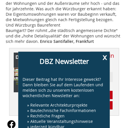
der Wohnungen und der Außenräume sehr hoch - und das
für Jahrzehnte. Was auch die Würzburger erkannt haben:
Die Eigentumswohnungen waren vor Baubeginn verkauft,
die Mietwohnungen gleich nach Fertigstellung bezogen.
Und Würzburgs Baureferent
Baumgart? Der rühmt „die städtisch angemessene Dichte“
und die „hohe Detailqualität“ der Wohnungen und wünscht
sich mehr davon.
Enrico Santifaller, Frankfurt
x
Dieser Artikel erschien in
DBZ Newsletter
DBZ 05/2013
Ressort: Architektur
Dieser Beitrag hat Ihr Interesse geweckt?
Dann bleiben Sie auf dem Laufenden und
melden sich zu unserem kostenlosen
Abonnement
wöchentlichen Newsletter an:
» Relevante Architekturprojekte
Inhaltsverzeichnis
» Bautechnische Fachinformationen
» Rechtliche Fragen
» Aktuelle Veranstaltungshinweise
» jederzeit kündbar