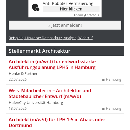
Anti-Roboter-Verifizierung
Hier klicken
Friendly
Captcha ⇗
» Jetzt anmelden!
Beispiele, Hinweise: Datenschutz, Analyse, Widerruf
Stellenmarkt Architektur
Architekt:in (m/w/d) für entwurfsstarke
Ausführungsplanung LPH5 in Hamburg
Henke & Partner
22.07.2026
in Hamburg
Wiss. Mitarbeiter:in – Architektur und
Städtebaulicher Entwurf (m/w/d)
HafenCity Universität Hamburg
18.07.2026
in Hamburg
Architekt (m/w/d) für LPH 1-5 in Ahaus oder
Dortmund