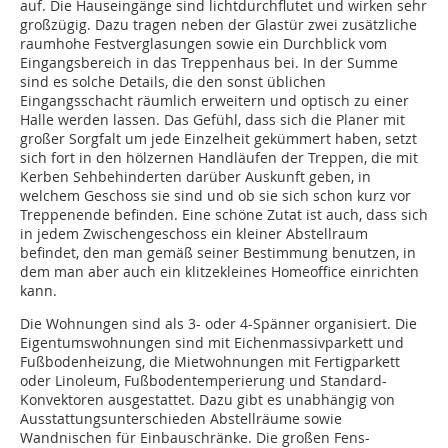
auf. Die Hauseingänge sind lichtdurchflutet und wirken sehr
großzügig. Dazu tragen neben der Glastür zwei zusätzliche
raumhohe Festverglasungen sowie ein Durchblick vom
Eingangsbereich in das Treppenhaus bei. In der Summe
sind es solche Details, die den sonst üblichen
Eingangsschacht räumlich erweitern und optisch zu einer
Halle werden lassen. Das Gefühl, dass sich die Planer mit
großer Sorgfalt um jede Einzelheit gekümmert haben, setzt
sich fort in den hölzernen Handläufen der Treppen, die mit
Kerben Sehbehinderten darüber Auskunft geben, in
welchem Geschoss sie sind und ob sie sich schon kurz vor
Treppenende befinden. Eine schöne Zutat ist auch, dass sich
in jedem Zwischengeschoss ein kleiner Abstellraum
befindet, den man gemäß seiner Bestimmung benutzen, in
dem man aber auch ein klitzekleines Homeoffice einrichten
kann.
Die Wohnungen sind als 3- oder 4-Spänner organisiert. Die
Eigentumswohnungen sind mit Eichenmassivparkett und
Fußbodenheizung, die Mietwohnungen mit Fertigparkett
oder Linoleum, Fußbodentemperierung und Standard-
Konvektoren ausgestattet. Dazu gibt es unabhängig von
Ausstattungsunterschieden Abstellräume sowie
Wandnischen für Einbauschränke. Die großen Fens-