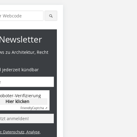
Newsletter
s zu Architektur, Recht
d jederzeit kündbar
oboter-Verifizierung
Hier klicken
Fotos (6): Zooey Braun, Stuttgart
Friendly
Captcha ⇗
etzt anmelden!
e: Datenschutz, Analyse,