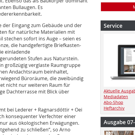
adt. Ebenso das als Baukörper dominant
anten Bullaugen. Es
edererkennbarkeit.
ße der Eingang zum Gebäude und der
Service
en für natürliche Materialien mit
l stechen sofort ins Auge – seien es
onze, die handgefertigte Briefkasten-
die einladende
gerundeten Stufen aus Naturstein.
in großzügig verglaste Raumgruppe
inen Andachtsraum beinhaltet,
erwiegend Büroräume, die zweibündig
tet nicht nur weiteren Raum für
Aktuelle Ausga
ge Dachterrasse mit Blick über
Mediadaten
Abo-Shop
Heftarchiv
t bei Lederer + Ragnarsdóttir + Oei
och konsequenter Verfechter einer
Ausgabe 07
 nur aus ökologischen Erwägungen.
tgehend zu schließen“, so Arno