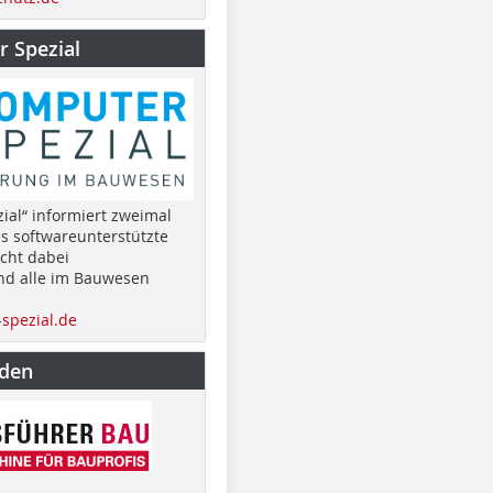
 Spezial
ial“ informiert zweimal
as softwareunterstützte
cht dabei
nd alle im Bauwesen
spezial.de
nden