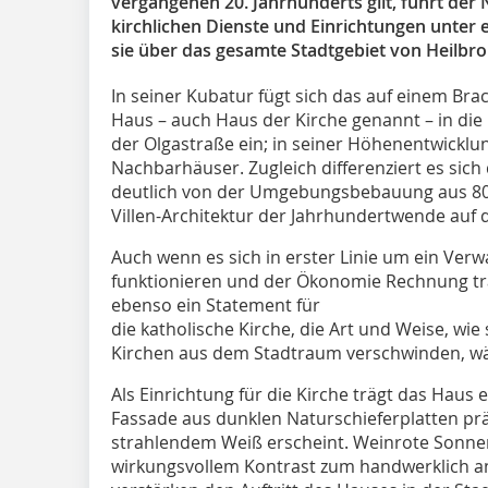
vergangenen 20. Jahrhunderts gilt, führt der
kirchlichen Dienste und Einrichtungen unter
sie über das gesamte Stadtgebiet von Heilbro
In seiner Kubatur fügt sich das auf einem Bra
Haus – auch Haus der Kirche genannt – in di
der Olgastraße ein; in seiner Höhenentwicklun
Nachbarhäuser. Zugleich differenziert es sic
deutlich von der Umgebungsbebauung aus 80e
Villen-Architektur der Jahrhundertwende auf 
Auch wenn es sich in erster Linie um ein Ver
funktionieren und der Ökonomie Rechnung tra
ebenso ein Statement für
die katholische Kirche, die Art und Weise, wie si
Kirchen aus dem Stadtraum verschwinden, 
Als Einrichtung für die Kirche trägt das Haus e
Fassade aus dunklen Naturschieferplatten prä
strahlendem Weiß erscheint. Weinrote Sonne
wirkungsvollem Kontrast zum handwerklich 