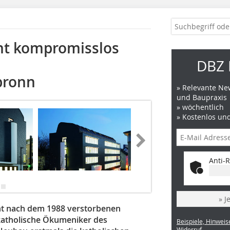
cht kompromisslos
DBZ 
bronn
» Relevante New
und Baupraxis
» wöchentlich
» Kostenlos un
Anti-R
» J
nnt nach dem 1988 verstorbenen
 katholische Ökumeniker des
Beispiele, Hinweis
Widerruf