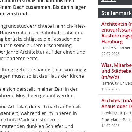
 Neubau erstmals die katholischen
 einem Dach zusammen. Bis dahin lagen
Stellenmark
nn zerstreut.
Architekt:in 
chgrundstück errichtete Heinrich-Fries-
entwurfsstar
e Häuserreihen der Bahnhofstraße und
Ausführungsp
g berücksichtigt es die Fassaden der
Hamburg
h durch seine äußere Erscheinung
Henke & Partner
r Jahre-Architektur auf der einen und
22.07.2026
der anderen Seite.
Wiss. Mitarbei
waltungsgebäude handelt, das vorrangig
und Städteba
gen muss, so ist das Haus der Kirche
(m/w/d)
HafenCity Univer
e sich darstellt in einer Zeit, in der
18.07.2026
während Moscheen gebaut werden.
Architekt (m/
Ahaus oder 
ine Art Talar, der sich nach außen als
sentiert, während er im Inneren in
farwickgrote par
nschutz-Markisen stehen in
Stadtplaner Par
anmutenden dunklen Schiefer und
14.07.2026