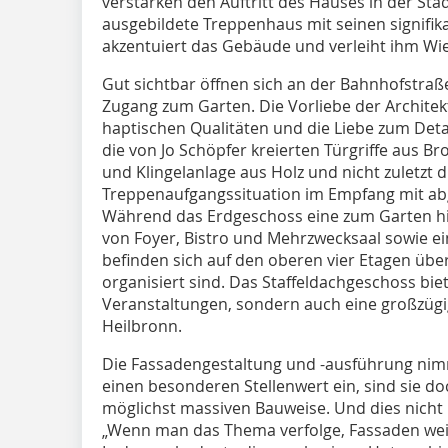
verstärken den Auftritt des Hauses in der St
ausgebildete Treppenhaus mit seinen signifik
akzentuiert das Gebäude und verleiht ihm Wi
Gut sichtbar öffnen sich an der Bahnhofstra
Zugang zum Garten. Die Vorliebe der Architekt
haptischen Qualitäten und die Liebe zum Detai
die von Jo Schöpfer kreierten Türgriffe aus Br
und Klingelanlage aus Holz und nicht zuletzt 
Treppenaufgangssituation im Empfang mit ab
Während das Erdgeschoss eine zum Garten h
von Foyer, Bistro und Mehrzwecksaal sowie e
befinden sich auf den oberen vier Etagen üb
organisiert sind. Das Staffeldachgeschoss bie
Veranstaltungen, sondern auch eine großzügi
Heilbronn.
Die Fassadengestaltung und -ausführung nimm
einen besonderen Stellenwert ein, sind sie d
möglichst massiven Bauweise. Und dies nicht
„Wenn man das Thema verfolge, Fassaden wei