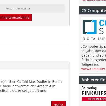
Ressort: Architektur
CS Computer
Inhaltsverzeichnis
„Computer Spez
im Jahr über d
Bauen und spri
fachübergreife
Tätigen an.
www.computer-
Anbieter fi
rsönlichen Gefühl Max Dudler in Berlin
he baue, antwortete der Architekt in
olische.de, er sei getauft und
mehr