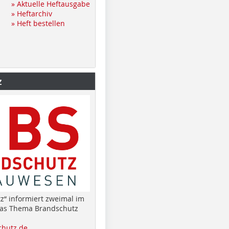
» Aktuelle Heftausgabe
» Heftarchiv
» Heft bestellen
z
z“ informiert zweimal im
das Thema Brandschutz
hutz.de