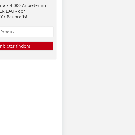
 als 4.000 Anbieter im
R BAU - der
ür Bauprofis!
nbieter finden!