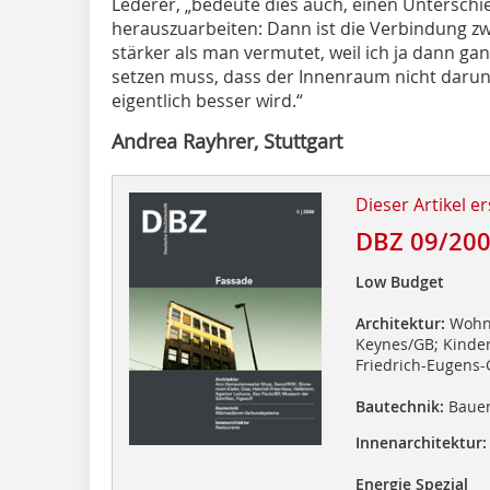
Lederer, „bedeute dies auch, einen Untersch
herauszuarbeiten: Dann ist die Verbindung zw
stärker als man vermutet, weil ich ja dann gan
setzen muss, dass der Innenraum nicht darunte
eigentlich besser wird.“
Andrea Rayhrer, Stuttgart
Dieser Artikel er
DBZ 09/20
Low Budget
Architektur:
Wohna
Keynes/GB; Kinde
Friedrich-Eugens-
Bautechnik:
Bauen
Innenarchitektur:
Energie Spezial