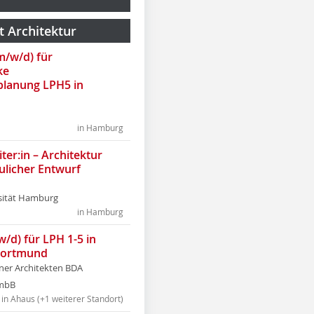
t Architektur
(m/w/d) für
ke
lanung LPH5 in
in Hamburg
ter:in – Architektur
ulicher Entwurf
sität Hamburg
in Hamburg
w/d) für LPH 1-5 in
Dortmund
tner Architekten BDA
tmbB
in Ahaus (+1 weiterer Standort)