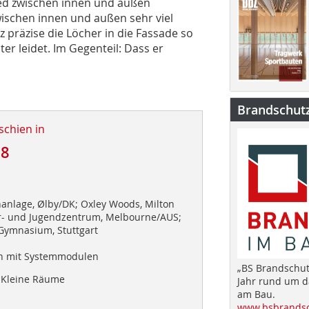
ied zwischen innen und außen
ischen innen und außen sehr viel
z präzise die Löcher in die Fassade so
r leidet. Im Gegenteil: Dass er
Brandschut
schien in
08
nlage, Ølby/DK; Oxley Woods, Milton
r- und Jugendzentrum, Melbourne/AUS;
Gymnasium, Stuttgart
 mit Systemmodulen
„BS Brandschut
Kleine Räume
Jahr rund um 
am Bau.
www.bsbrandsc