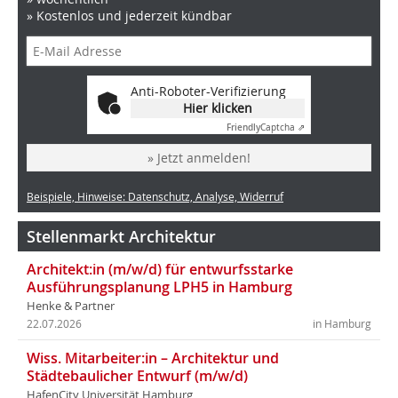
» Kostenlos und jederzeit kündbar
Anti-Roboter-Verifizierung
Hier klicken
Friendly
Captcha ⇗
» Jetzt anmelden!
Beispiele, Hinweise: Datenschutz, Analyse, Widerruf
Stellenmarkt Architektur
Architekt:in (m/w/d) für entwurfsstarke
Ausführungsplanung LPH5 in Hamburg
Henke & Partner
22.07.2026
in Hamburg
Wiss. Mitarbeiter:in – Architektur und
Städtebaulicher Entwurf (m/w/d)
HafenCity Universität Hamburg