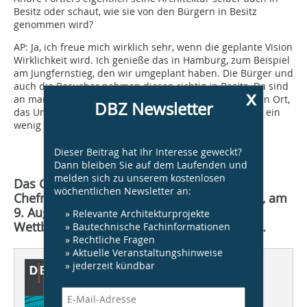
Besitz oder schaut, wie sie von den Bürgern in Besitz
genommen wird?
AP:
Ja, ich freue mich wirklich sehr, wenn die geplante Vision
Wirklichkeit wird. Ich genieße das in Hamburg, zum Beispiel
am Jungfernstieg, den wir umgeplant haben. Die Bürger und
auch die Be­sucher nehmen diesen richtig in Besitz. Da sind
x
an manchen Tagen tausende von Menschen, die diesen Ort,
DBZ Newsletter
das Umfeld, genießen. Das macht mich zufrieden, fast ein
wenig stolz…
Dieser Beitrag hat Ihr Interesse geweckt?
Dann bleiben Sie auf dem Laufenden und
melden sich zu unserem kostenlosen
Das Gespräch führte Burkhard Fröhlich,
wöchentlichen Newsletter an:
Chefredakteur DBZ Deutsche Bauzeitschrift, am
9. August in Berlin nahe dem
» Relevante Architekturprojekte
Wettbewerbsgebiet Stadthafenquartier Süd.
» Bautechnische Fachinformationen
» Rechtliche Fragen
» Aktuelle Veranstaltungshinweise
» jederzeit kündbar
Dieser Artikel erschien in
DBZ 09/2012