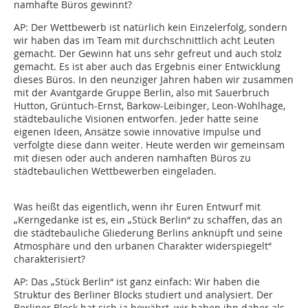
namhafte Büros gewinnt?
AP:
Der Wettbewerb ist natürlich kein Einzelerfolg, sondern
wir haben das im Team mit durchschnittlich acht Leuten
gemacht. Der Gewinn hat uns sehr gefreut und auch stolz
gemacht. Es ist aber auch das Ergebnis einer Entwicklung
dieses Büros. In den neunziger Jahren haben wir zusammen
mit der Avantgarde Gruppe Berlin, also mit Sauerbruch
Hutton, Grüntuch-Ernst, Barkow-Leibinger, Leon-Wohlhage,
städtebauliche Visionen entworfen. Jeder hatte seine
eigenen Ideen, Ansätze sowie innovative Impulse und
verfolgte diese dann weiter. Heute werden wir gemeinsam
mit diesen oder auch anderen namhaften Büros zu
städtebaulichen Wettbewerben eingeladen.
Was heißt das eigentlich, wenn ihr Euren Entwurf mit
„Kerngedanke ist es, ein „Stück Berlin“ zu schaffen, das an
die städtebauliche Gliederung Berlins anknüpft und seine
Atmosphäre und den urbanen Charakter widerspiegelt“
charakterisiert?
AP:
Das „Stück Berlin“ ist ganz einfach: Wir haben die
Struktur des Berliner Blocks studiert und analysiert. Der
Berliner Block hat sich ja bewährt, wir haben ihn daher als