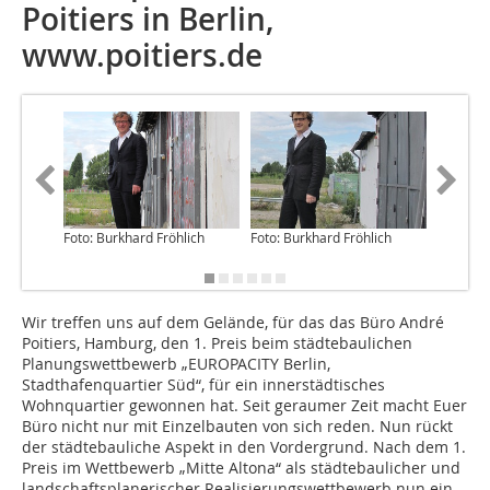
Poitiers in Berlin,
www.poitiers.de
Foto: Burkhard Fröhlich
Foto: Burkhard Fröhlich
Foto: Bu
Wir treffen uns auf dem Gelände, für das das Büro André
Poitiers, Hamburg, den 1. Preis beim städtebaulichen
Planungswettbewerb „EUROPACITY Berlin,
Stadthafenquartier Süd“, für ein innerstädti­sches
Wohnquartier gewonnen hat. Seit geraumer Zeit macht Euer
Büro nicht nur mit Einzelbauten von sich reden. Nun rückt
der städtebauliche Aspekt in den Vordergrund. Nach dem 1.
Preis im Wettbewerb „Mitte Altona“ als städtebaulicher und
landschaftsplanerischer Realisierungswettbewerb nun ein