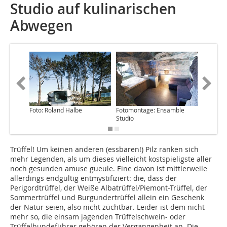
Studio auf kulinarischen
Abwegen
Foto: Roland Halbe
Fotomontage: Ensamble
Abb./Fot
Studio
Trüffel! Um keinen anderen (essbaren!) Pilz ranken sich
mehr Legenden, als um dieses vielleicht kostspieligste aller
noch gesunden amuse gueule. Eine davon ist mittlerweile
allerdings endgültig entmystifiziert: die, dass der
Perigordtrüffel, der Weiße Albatrüffel/Piemont-Trüffel, der
Sommertrüffel und Burgundertrüffel allein ein Geschenk
der Natur seien, also nicht züchtbar. Leider ist dem nicht
mehr so, die einsam jagenden Trüffelschwein- oder
Trüffelhundeführer gehören der Vergangenheit an. Die