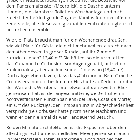
dem Panoramafenster (Meerblick), die Dusche unterm
Himmel, die klappbare Toiletten-Waschanlage und nicht
zuletzt der befriedigende Zug des Kamins über der offenen
Feuerstelle, alle diese wenig variablen Einbauten fügten sich
perfekt en ensemble.
Wie viel Platz braucht man für ein Wochenende draußen,
wie viel Platz für Gäste, die nicht mehr wollen, als sich nach
dem Abendessen in großer Runde „auf ihr Zimmer“
zurückzuziehen? 13,40 m²? Sie hätten, so die Architekten,
das Cabanon Le Corbusiers vor Augen gehabt, mit seiner
Funktionalität, aber auch in seiner Dimen­sion (13,40 m²).
Doch abgesehen davon, dass das „Cabanon in Beton” mit Le
Corbusiers modulorbestimmter Holzhütte äußerlich – und in
der Weise des Werdens – nur etwas auf den zweiten Blick
gemeinsam hat, ist der angeschnittene, weiße Trüffel im
nordwestlichsten Punkt Spaniens (bei Laxe, Costa da Morte)
ein Ort des Rückzugs, der Entspannung in Abgeschieden­heit
verspricht (Le Corbusier hatte prominen­te Nachbarn und –
wenn er denn einmal da war – andauernd Besuch).
Beiden Miniaturarchitekturen ist die Exposition über dem
allerdings recht unterschiedlichen Meer gemeinsam, auch
ihr Verstecktsein unter Baumkronen. Doch dort, wo der