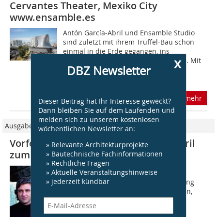
Cervantes Theater, Mexiko City
www.ensamble.es
Antón García-Abril und Ensamble Studio
sind zuletzt mit ihrem Trüffel-Bau schon
einmal in die Erde gegangen, ins
x
Eingemachte, könnte man auch sagen. Mit
DBZ Newsletter
dem Cervantes Theater in Mexiko City
machen...
mehr
Dieser Beitrag hat Ihr Interesse geweckt?
Dann bleiben Sie auf dem Laufenden und
melden sich zu unserem kostenlosen
Ausgabe 08/2009
wöchentlichen Newsletter an:
Vorfertigung vor Ort Antón García-Abril
» Relevante Architekturprojekte
zum Thema „Vorgefertigte Bauten“
» Bautechnische Fachinformationen
» Rechtliche Fragen
Vorfertigung vor Ort scheint ein
» Aktuelle Veranstaltungshinweise
» jederzeit kündbar
Widerspruch zu sein. Denn Vorfertigung
heißt ja doch, ein System zu entwickeln,
welches nach einer Bau­anleitung
hergestellt, transportiert und