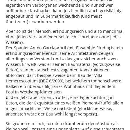
eigentlich im Verborgenen wachsende und nur schwer
auffindbare Kostbarkeit kann jetzt endlich auch großflächig
angebaut und im Supermarkt käuflich (und meist
überteuert) erworben werden.
Aber so ist der Mensch, erfindungsreich und also manchmal
ohne jeden Verstand (oder sollte ich schreiben: ohne jedes
Wissen?).
Der Spanier Antón García-Abril (mit Ensamble Studio) ist ein
erfindungsreicher Mensch, seine Architekturen zeugen
allerdings von Verstand und – das ganz sicher auch – von
Wissen. Er weiß, was er seinem Baumaterial (vorzugsweise
Beton), seinen statisch extravaganten Konstruktionen
abfordern darf; beispielsweise beim Bau der Villa
Hemeroscopium (DBZ 8/2009), bei welchem tonnenschwere
Balken ein überaus filigranes Wohnhaus mit fliegen­dem
Pool in Wettkampfdimension
bilden. Jetzt aber einen „Trüffel“, eine Eigenzüchtung in
Beton, die der Exquisität eines weißen Piemont-Trüffel allein
in geschmacklicher Weise nachsteht (glücklicherweise,
ansonsten wäre der Bau wohl längst verspeist).
Sie gruben ein Loch, formten drumherum den Aushub als
kleinen Wall, gossen eine Bodenplatte. Auf diese schichteten