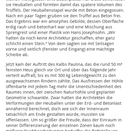
sie Heuballen und formten damit das spätere Volumen des
Trüffels. Der Heuballenstapel wurde mit Beton eingegossen.
Nach ein paar Tagen gruben sie den Trüffel aus Beton frei.
Das Ergebnis war ein amorphes Gebilde, dessen Oberfläche
erdig rauh und betonhart war und eine Mischung aus
Sprengrest und einer Plastik von Hans Josephsohn. „Wir
hatten da noch keine Architektur geschaffen, eher ganz
schlicht einen Stein.“ Von dem sägten sie mit Seilsägen
vorne und seitlich (Fenster und Eingang) eine mächtige
Scheibe ab.
Jetzt kam der Auftritt des Kalbs Paulina, das die rund 50 m³
feinsten Heus gleich vor Ort und über das folgende Jahr
verteilt auffraß; bis es mit 300 kg Lebendgewicht zu den
ausgewachsenen Rindern zählte. Das Ausfressen der Höhle
offenbarte mit jedem Tag mehr die Unentschiedenheit des
Raumes innen, der zwischen Naturhöhle und geplanter
Geometrie schwankte. Zwar hatten die Architekten die
Verformungen der Heuballen unter der Erd- und Betonlast
annähernd berechnet, doch wie sich der Innenraum
tatsächlich am Ende gestalten würde, mussten sie
offenlassen. Um so größer die Freude, dass der Einraum in
seiner Differenzierung der einzelnen Zonen kaum noch
größerer Nachbearbeitun­gen bedurfte; die Bettstelle vor