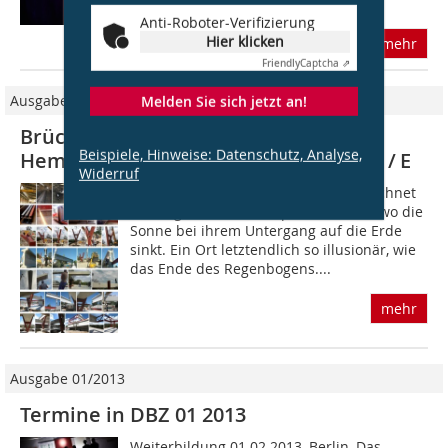
zusammengebaut...
Anti-Roboter-Verifizierung
Hier klicken
mehr
Friendly
Captcha ⇗
Ausgabe 08/2009
Melden Sie sich jetzt an!
Brückenbau zum Horizont Villa
Beispiele, Hinweise: Datenschutz, Analyse,
Hemeroscopium in Las Rozas, Madrid / E
Widerruf
In der griechischen Mythologie bezeichnet
der Begriff Hemeroscopium den Ort, wo die
Sonne bei ihrem Untergang auf die Erde
sinkt. Ein Ort letztendlich so illusionär, wie
das Ende des Regenbogens....
mehr
Ausgabe 01/2013
Termine in DBZ 01 2013
Weiterbildung 01.02.2013, Berlin, Das