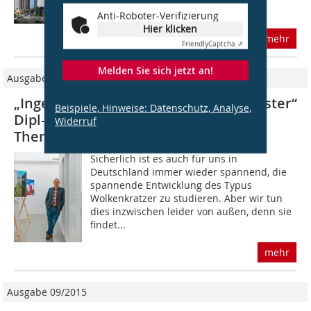
Hochhäusern aus...
Anti-Roboter-Verifizierung
Hier klicken
mehr
Friendly
Captcha ⇗
Melden Sie sich jetzt an!
Ausgabe 11/2013
„Ingenieurskunst und Höhenweltmeister“
Beispiele, Hinweise: Datenschutz, Analyse,
Dipl-Ing. Peter Cachola Schmal zum
Widerruf
Thema „Hochhäuser“
Sicherlich ist es auch für uns in
Deutschland immer wieder spannend, die
spannende Entwicklung des Typus
Wolkenkratzer zu studieren. Aber wir tun
dies inzwischen leider von außen, denn sie
findet...
mehr
Ausgabe 09/2015