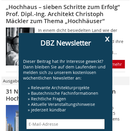
„Hochhaus – sieben Schritte zum Erfolg“
Prof. Dipl.-Ing. Architekt Christoph
Mäckler zum Thema „Hochhäuser“
In einem dicht besiedelten Land wie der
x
Bundesrepublik Deutschland sollte es
DBZ Newsletter
selbstverständlich sein, die Städte und ihre
zersiedelten Landstriche zu Orten mit
Großstadtcharakter zu verdichten und...
Dieser Beitrag hat Ihr Interesse geweckt?
mehr
Dann bleiben Sie auf dem Laufenden und
melden sich zu unserem kostenlosen
wöchentlichen Newsletter an:
Ausgabe 09/2024
» Relevante Architekturprojekte
31 Nominierte für den Internatio­nalen
» Bautechnische Fachinformationen
Hochhaus Preis 2024/25
» Rechtliche Fragen
» Aktuelle Veranstaltungshinweise
Das Deutsche Architekturmuseum gab
» jederzeit kündbar
bekannt, dass man für den IHP 2024/25
weltweit nun 31 Hochhäuser (mindestens
100?m hoch, höchstens zwei Jahre alt)
nominiert habe. Abgesehen von