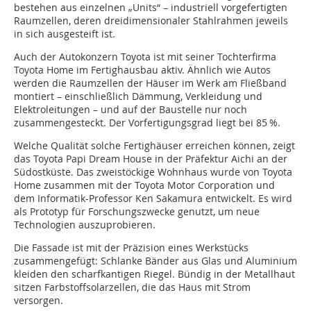
bestehen aus einzelnen „Units“ – industriell vorgefertigten
Raumzellen, deren dreidimensionaler Stahlrahmen jeweils
in sich ausgesteift ist.
Auch der Autokonzern Toyota ist mit seiner Tochterfirma
Toyota Home im Fertighausbau aktiv. Ähnlich wie Autos
werden die Raumzellen der Häuser im Werk am Fließband
montiert – einschließlich Dämmung, Verkleidung und
Elektroleitungen – und auf der Baustelle nur noch
zusammengesteckt. Der Vorfertigungsgrad liegt bei 85 %.
Welche Qualität solche Fertighäuser erreichen können, zeigt
das Toyota Papi Dream House in der Präfektur Aichi an der
Südostküste. Das zweistöckige Wohnhaus wurde von Toyota
Home zusammen mit der Toyota Motor Corporation und
dem Informatik-Professor Ken Sakamura entwickelt. Es wird
als Prototyp für Forschungszwecke genutzt, um neue
Technologien auszuprobieren.
Die Fassade ist mit der Präzision eines Werkstücks
zusammengefügt: Schlanke Bänder aus Glas und Aluminium
kleiden den scharfkantigen Riegel. Bündig in der Metallhaut
sitzen Farbstoffsolarzellen, die das Haus mit Strom
versorgen.