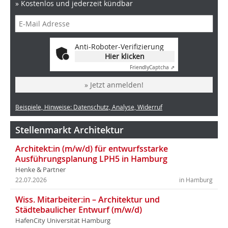
» Kostenlos und jederzeit kündbar
Anti-Roboter-Verifizierung
Hier klicken
Friendly
Captcha ⇗
» Jetzt anmelden!
Beispiele, Hinweise: Datenschutz, Analyse, Widerruf
Stellenmarkt Architektur
Architekt:in (m/w/d) für entwurfsstarke
Ausführungsplanung LPH5 in Hamburg
Henke & Partner
22.07.2026
in Hamburg
Wiss. Mitarbeiter:in – Architektur und
Städtebaulicher Entwurf (m/w/d)
HafenCity Universität Hamburg