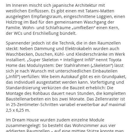
Im Inneren mischt sich japanische Architektur mit
westlichen Einflüssen. Es gibt einen mit Tatami-Matten
ausgelegten Empfangsraum, eingeschnittene Loggien, einen
Holztrog im Bad für den gemeinsamen Waschgang der
Familie. Wohn- und Schlafräume „umfließen“ einen Kern,
der WCs und Erschließung bündelt.
Spannender jedoch ist die Technik, die in den Raumzellen
steckt: Neben Dämmung und Elektrokabeln wurden auch
Waschbecken, Duschen, Kühl- und Kleiderschränke im Werk
installiert. „Super Skeleton + Intelligent Infill“ nennt Toyota
Home das Modulsystem: Der Stahlrahmen („Skeleton“) lässt
sich je nach Wunsch mit unterschiedlichen Einbauteilen
(„Infill“) verfüllen: Wie beim Autokauf gibt es ein Grundpaket,
das individuell ausgestattet werden kann. Vorfertigung und
Standardisierung verkürzen die Bauzeit erheblich: Die
Montage des Rohbaus dauert neun Stunden, die kompletten
Baustellenarbei­ten ein bis zwei Monate. Das Zellenraster ist
in 25-Zentimeter-Schritten variabel erweiterbar auf maximal
2,5 x 6,25 m.
Im Dream House wurden zudem einzelne Module
zusammengelegt: So besteht das Wohnzimmer aus vier
addierten Raumzellen – auf eine mittige Stütze konnte man