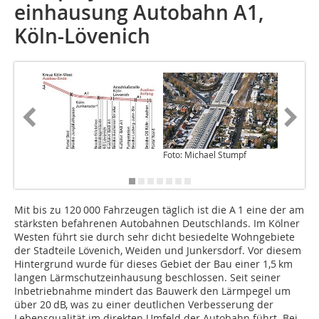
einhausung Autobahn A1,
Köln-Lövenich
Foto: Michael Stumpf
Foto: Bi
GmbH
Mit bis zu 120 000 Fahrzeugen täglich ist die A 1 eine der am
stärksten befahrenen Autobahnen Deutschlands. Im Kölner
Westen führt sie durch sehr dicht besiedelte Wohngebiete
der Stadteile Lövenich, Weiden und Junkersdorf. Vor diesem
Hintergrund wurde für dieses Gebiet der Bau einer 1,5 km
langen Lärmschutzeinhausung beschlossen. Seit seiner
Inbetriebnahme mindert das Bauwerk den Lärmpegel um
über 20 dB, was zu einer deutlichen Verbesserung der
Lebensqualität im direkten Umfeld der Autobahn führt. Bei