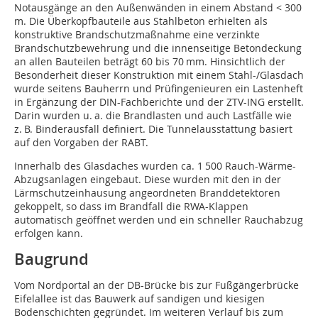
Notausgänge an den Außenwänden in einem Abstand < 300
m. Die Überkopfbauteile aus Stahlbeton erhiel­ten als
konstruktive Brandschutzmaßnahme eine verzinkte
Brandschutzbewehrung und die innenseitige Betondeckung
an allen Bauteilen beträgt 60 bis 70 mm. Hinsichtlich der
Besonderheit dieser Konstruktion mit einem Stahl-/Glasdach
wurde seitens Bauherrn und Prüfingenieuren ein Lastenheft
in Ergänzung der DIN-Fachberichte und der ZTV-ING erstellt.
Darin wurden u. a. die Brandlasten und auch Lastfälle wie
z. B. Binderausfall definiert. Die Tunnelausstattung basiert
auf den Vorgaben der RABT.
Innerhalb des Glasdaches wurden ca. 1 500 Rauch-Wärme-
Abzugsanlagen eingebaut. Diese wurden mit den in der
Lärmschutzeinhausung angeordneten Branddetektoren
gekoppelt, so dass im Brandfall die RWA-Klappen
automatisch geöffnet werden und ein schneller Rauchabzug
erfolgen kann.
Baugrund
Vom Nordportal an der DB-Brücke bis zur Fußgängerbrücke
Eifelallee ist das Bauwerk auf sandigen und kiesigen
Bodenschichten gegründet. Im weiteren Verlauf bis zum