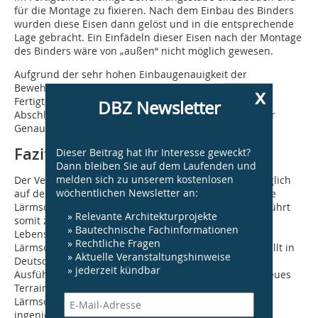
für die Montage zu fixieren. Nach dem Einbau des Binders
wurden diese Eisen dann gelöst und in die entsprechende
Lage gebracht. Ein Einfädeln dieser Eisen nach der Montage
des Binders wäre von „außen“ nicht möglich gewesen.
Aufgrund der sehr hohen Einbaugenau­igkeit der
Bewehrung, sowohl auf der Baustelle als auch im
x
Fertigteilwerk, wurden im Ergebnis die Binder mit den
DBZ Newsletter
Abschlusseisen reibungslos eingefädelt und mit hoher
Genauigkeit auf den Lagerkonsolen abgesetzt.
Fazit
Dieser Beitrag hat Ihr Interesse geweckt?
Dann bleiben Sie auf dem Laufenden und
melden sich zu unserem kostenlosen
Der Verkehrslärm, den die über 120 000 Fahrzeuge täglich
wöchentlichen Newsletter an:
auf der A 1 bei Köln-Lövenich erzeugen, wird durch die
Lärmschutzeinhausung entscheidend reduziert und führt
» Relevante Architekturprojekte
somit zu einer erheblichen Verbesserung der
» Bautechnische Fachinformationen
Lebensqualität der Anwohner. Der Bau einer
» Rechtliche Fragen
Lärmschutzeinhausung mit einem Stahl-Glas-Dach stellt in
» Aktuelle Veranstaltungshinweise
Deutschland bislang ein Novum dar. Sowohl in der
» jederzeit kündbar
Ausführung als auch in der Vorschriftenlage wurde neues
Terrain betreten. Die Planungen zum Pilotprojekt der
Lärmschutzeinhausung Köln-Lövenich waren eine
ingenieurmäßige Herausforderung, welche mit der