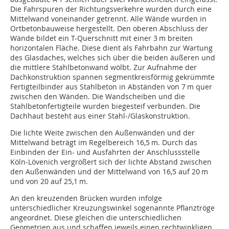
Die Fahrspuren der Richtungsverkehre wurden durch eine
Mittelwand voneinander getrennt. Alle Wände wurden in
Ortbetonbauweise hergestellt. Den oberen Abschluss der
Wände bildet ein T-Quer­schnitt mit einer 3 m breiten
horizontalen Fläche. Diese dient als Fahrbahn zur Wartung
des Glasdaches, welches sich über die beiden äußeren und
die mittlere Stahlbetonwand wölbt. Zur Aufnahme der
Dachkonstruktion spannen segmentkreisförmig gekrümmte
Fertigteilbinder aus Stahlbeton in Abständen von 7 m quer
zwischen den Wänden. Die Wandscheiben und die
Stahlbetonfertigteile wurden biegesteif verbunden. Die
Dachhaut besteht aus einer Stahl-/Glaskonstruktion.
Die lichte Weite zwischen den Außenwänden und der
Mittelwand beträgt im Regelbereich 16,5 m. Durch das
Einbinden der Ein- und Ausfahrten der Anschlussstelle
Köln-Lövenich vergrößert sich der lichte Abstand zwischen
den Außenwänden und der Mittelwand von 16,5 auf 20 m
und von 20 auf 25,1 m.
An den kreuzenden Brücken wurden infolge
unterschiedlicher Kreuzungswinkel sogenannte Pflanztröge
angeordnet. Diese gleichen die unterschiedlichen
Geometrien aus und schaffen jeweils einen rechtwinkligen