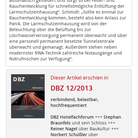
automatisch gesteuert und sorgt so bei Feuer- und
Rauchentwicklung für schnellstmögliche Entlüftung der
Lärmschutzeinhausung“. Schmidt: „Sollte es einmal zur
Rauchentwicklung kommen, besteht also kein Anlass zur
Panik. Die Lärmschutzeinhausung wird von der
Beleuchtung über die Belüftung bis zur
Löschwasserversorgung permanent überwacht und über
eine personell permanent besetzte Tunnelzentrale
überwacht und gemanagt. Außerdem stehen neben
modernster RWA-Technik zahlreiche Notausgänge und
Notrufnischen zur Verfügung“.
Dieser Artikel erschien in
DBZ 12/2013
verbindend, belastbar,
hochfrequentiert
DBZ Hotelfachforum
+++
Stephan
Braunfels
und sein Schloss +++
Reiner Nagel
über Baukultur +++
Norbert Schüßler
über