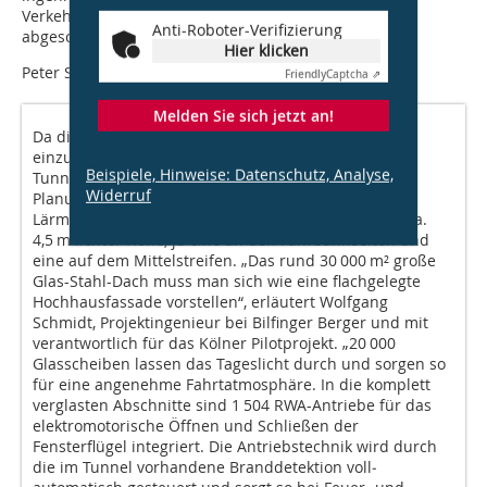
Verkehrsfreigabe am 21. Dezember 2012 nahezu
Anti-Roboter-Verifizierung
abgeschlossen wurden.
Hier klicken
Peter Sprinke, Sven Rosenberg, Düsseldorf
Friendly
Captcha ⇗
Melden Sie sich jetzt an!
Da die Lärmschutzeinhausung als Tunnelbauwerk
einzustufen ist, gingen die Erfahrungen der
Beispiele, Hinweise: Datenschutz, Analyse,
Tunnelkatastrophen der letzten Jahrzehnte in die
Widerruf
Planung mit ein: Insgesamt besteht die gesamte
Lärmschutzeinhausung aus drei Betonwänden mit ca.
4,5 m lichter Höhe, je eine an den Fahrbahnseiten und
eine auf dem Mittelstreifen. „Das rund 30 000 m² große
Glas-Stahl-Dach muss man sich wie eine flachgelegte
Hochhausfassade vorstellen“, erläutert Wolfgang
Schmidt, Projektinge­nieur bei Bilfinger Berger und mit
verantwortlich für das Kölner Pilotprojekt. „20 000
Glasscheiben lassen das Tageslicht durch und sorgen so
für eine angenehme Fahrtatmosphäre. In die komplett
verglasten Abschnitte sind 1 504 RWA-Antriebe für das
elektromotorische Öffnen und Schließen der
Fensterflügel integriert. Die Antriebstechnik wird durch
die im Tunnel vorhandene Branddetektion voll­