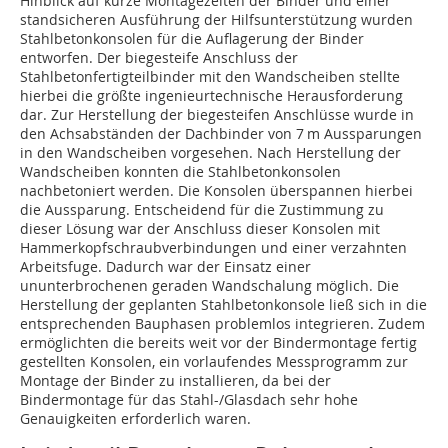
Hinblick auf kurze Montagezeiten der Binder und einer
standsicheren Ausführung der Hilfsunterstützung wurden
Stahlbetonkonsolen für die Auflagerung der Binder
entworfen. Der biegesteife Anschluss der
Stahlbetonfertigteilbinder mit den Wandscheiben stellte
hierbei die größte ingenieurtechnische Herausforderung
dar. Zur Herstellung der biegesteifen Anschlüsse wurde in
den Achsabständen der Dachbinder von 7 m Aussparungen
in den Wandscheiben vorgesehen. Nach Herstellung der
Wandscheiben konnten die Stahlbetonkonsolen
nachbetoniert werden. Die Konsolen überspannen hierbei
die Aussparung. Entscheidend für die Zustimmung zu
dieser Lösung war der Anschluss dieser Konsolen mit
Hammerkopfschraubverbindungen und einer verzahnten
Arbeitsfuge. Dadurch war der Einsatz einer
ununterbrochenen geraden Wandschalung möglich. Die
Herstellung der geplanten Stahlbetonkonsole ließ sich in die
entsprechenden Bauphasen problemlos integrieren. Zudem
ermöglichten die bereits weit vor der Bindermontage fertig
gestellten Konsolen, ein vorlaufendes Messprogramm zur
Montage der Binder zu installieren, da bei der
Bindermontage für das Stahl-/Glasdach sehr hohe
Genauigkeiten erforderlich waren.