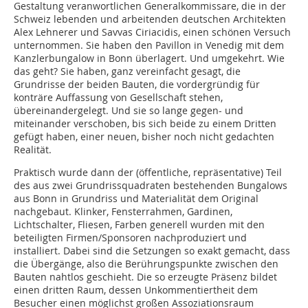
Gestaltung veranwortlichen Generalkommissare, die in der
Schweiz lebenden und arbeitenden deutschen Architekten
Alex Lehnerer und Savvas Ciriacidis, einen schönen Versuch
unternommen. Sie haben den Pavillon in Venedig mit dem
Kanzlerbungalow in Bonn überlagert. Und umgekehrt. Wie
das geht? Sie haben, ganz vereinfacht gesagt, die
Grundrisse der beiden Bauten, die vordergründig für
konträre Auffassung von Gesellschaft stehen,
übereinandergelegt. Und sie so lange gegen- und
miteinander verschoben, bis sich beide zu einem Dritten
gefügt haben, einer neuen, bisher noch nicht gedachten
Realität.
Praktisch wurde dann der (öffentliche, repräsentative) Teil
des aus zwei Grundrissquadraten bestehenden Bungalows
aus Bonn in Grundriss und Materialität dem Original
nachgebaut. Klinker, Fensterrahmen, Gardinen,
Lichtschalter, Fliesen, Farben generell wurden mit den
beteiligten Firmen/Sponsoren nachproduziert und
installiert. Dabei sind die Setzungen so exakt gemacht, dass
die Übergänge, also die Berührungspunkte zwischen den
Bauten nahtlos geschieht. Die so erzeugte Präsenz bildet
einen dritten Raum, dessen Unkommentiertheit dem
Besucher einen möglichst großen Assoziationsraum