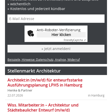
» wöchentlich
» Kostenlos und jederzeit kündbar
Anti-Roboter-Verifizierung
Hier klicken
Friendly
Captcha ⇗
» Jetzt anmelden!
Beispiele, Hinweise: Datenschutz, Analyse, Widerruf
Stellenmarkt Architektur
Architekt:in (m/w/d) für entwurfsstarke
Ausführungsplanung LPH5 in Hamburg
Henke & Partner
22.07.2026
in Hamburg
Wiss. Mitarbeiter:in – Architektur und
Städtebaulicher Entwurf (m/w/d)