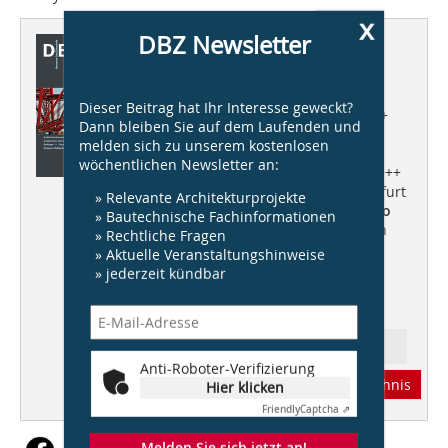
x
DBZ Newsletter
Dieser Artikel erschien in
DBZ 07/2014
Dieser Beitrag hat Ihr Interesse geweckt?
Architekturbiennale Venedig
+++
Dann bleiben Sie auf dem Laufenden und
Porsche Pavillon Autostadt in
melden sich zu unserem kostenlosen
Wolfsburg,
schlaich bergermann
wöchentlichen Newsletter an:
und partner/Henn Architekten
+++
Ovaldach, Tor Nord Messe Frankfurt
» Relevante Architekturprojekte
a. M.,
Bollinger + Grohmann /Ingo
» Bautechnische Fachinformationen
Schrader
+++ Forschungspavillon
» Rechtliche Fragen
ICD/ITKE, Stuttgart,
» Aktuelle Veranstaltungshinweise
Knippers Helbig Advanced
» jederzeit kündbar
Engineering /Achim Menges
+++
Energie Spezial
Ressort: Aktuell
Anti-Roboter-Verifizierung
Abonnement
Inhaltsverzeichnis
Hier klicken
Friendly
Captcha ⇗
Melden Sie sich jetzt an!