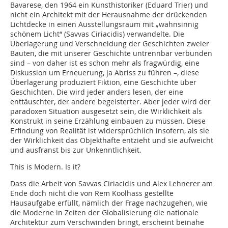
Bavarese, den 1964 ein Kunsthistoriker (Eduard Trier) und
nicht ein Architekt mit der Herausnahme der drückenden
Lichtdecke in einen Ausstellungsraum mit „wahnsinnig
schönem Licht“ (Savvas Ciriacidis) verwandelte. Die
Überlagerung und Verschneidung der Geschichten zweier
Bauten, die mit unserer Geschichte untrennbar verbunden
sind – von daher ist es schon mehr als fragwürdig, eine
Diskussion um Erneuerung, ja Abriss zu führen –, diese
Überlagerung produziert Fiktion, eine Geschichte über
Geschichten. Die wird jeder anders lesen, der eine
enttäuschter, der andere begeisterter. Aber jeder wird der
paradoxen Situation ausgesetzt sein, die Wirklichkeit als
Konstrukt in seine Erzählung einbauen zu müssen. Diese
Erfindung von Realität ist widersprüchlich insofern, als sie
der Wirklichkeit das Objekthafte entzieht und sie aufweicht
und ausfranst bis zur Unkenntlichkeit.
This is Modern. Is it?
Dass die Arbeit von Savvas Ciriacidis und Alex Lehnerer am
Ende doch nicht die von Rem Koolhass gestellte
Hausaufgabe erfüllt, nämlich der Frage nachzugehen, wie
die Moderne in Zeiten der Globalisierung die nationale
Architektur zum Verschwinden bringt, erscheint beinahe