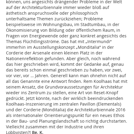
können, uns angesichts drängender Probleme in der Welt
auf der Architekturbiennale immer wieder bloß auf
ästhetisch anspruchsvolle oder philosophisch
unterhaltsame Themen zurückziehen; Probleme
beispielsweise im Wohnungsbau, im Stadtumbau, in der
Ökonomisierung von Bildung oder öffentlichem Raum, in
Fragen von Energiewende oder ganz konkret angesichts des
Themas Flüchtlingsströme. Das hat mit „Intermundi“
immerhin im Ausstellungskonzept „Monditalia“ in der
Corderie der Arsenale einen kleinen Platz in der
Nationenreflektion gefunden. Aber gleich, noch während
das hier geschrieben wird, kommt der Gedanke auf, genau
das bereits schon einmal geschrieben zu haben, vor zwei,
vor vier, vor … Jahren. Generell kann man ohnehin nicht auf
all das Genannte eine Antwort finden. Rem Koolhaas hat mit
seinem Ansatz, die Grundvoraussetzungen für Architektur
wieder ins Zentrum zu stellen, eine Art von Reset-Knopf
gedrückt. Jetzt könnte, nach der wirklich beeindruckenden
Koolhaas-Inszenierung im zentralen Pavillon (Elementals)
und der Corderie (Monditalia) die Architekturbiennale 2016
als internationaler Orientierungspunkt für ein neues Ethos
in der Bau- und Planungslandschaft so richtig durchstarten.
Vielleicht zusammen mit der Industrie und ihren
Lobbyisten?!
Be. K.