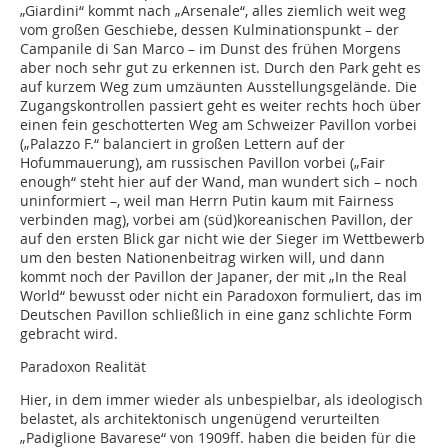
„Giardini“ kommt nach „Arsenale“, alles ziemlich weit weg
vom großen Geschiebe, dessen Kulminationspunkt – der
Campanile di San Marco – im Dunst des frühen Morgens
aber noch sehr gut zu erkennen ist. Durch den Park geht es
auf kurzem Weg zum umzäunten Ausstellungsgelände. Die
Zugangskontrollen passiert geht es weiter rechts hoch über
einen fein geschotterten Weg am Schweizer Pavillon vorbei
(„Palazzo F.“ balanciert in großen Lettern auf der
Hofummauerung), am russischen Pavillon vorbei („Fair
enough“ steht hier auf der Wand, man wundert sich – noch
uninformiert –, weil man Herrn Putin kaum mit Fairness
verbinden mag), vorbei am (süd)koreanischen Pavillon, der
auf den ersten Blick gar nicht wie der Sieger im Wettbewerb
um den besten Nationenbeitrag wirken will, und dann
kommt noch der Pavillon der Japaner, der mit „In the Real
World“ bewusst oder nicht ein Paradoxon formuliert, das im
Deutschen Pavillon schließlich in eine ganz schlichte Form
gebracht wird.
Paradoxon Realität
Hier, in dem immer wieder als unbespielbar, als ideologisch
belastet, als architektonisch ungenügend verurteilten
„Padiglione Bavarese“ von 1909ff. haben die beiden für die