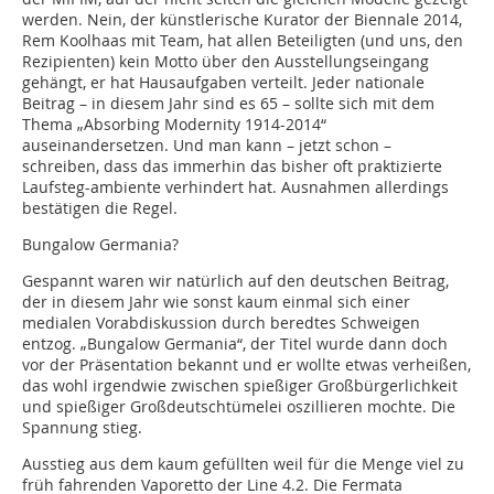
werden. Nein, der künstlerische Kurator der Biennale 2014,
Rem Koolhaas mit Team, hat allen Beteiligten (und uns, den
Rezipienten) kein Motto über den Ausstellungseingang
gehängt, er hat Hausaufgaben verteilt. Jeder nationale
Beitrag – in diesem Jahr sind es 65 – sollte sich mit dem
Thema „Absorbing Modernity 1914-2014“
auseinandersetzen. Und man kann – jetzt schon –
schreiben, dass das immerhin das bisher oft praktizierte
Laufsteg-ambiente verhindert hat. Ausnahmen allerdings
bestätigen die Regel.
Bungalow Germania?
Gespannt waren wir natürlich auf den deutschen Beitrag,
der in diesem Jahr wie sonst kaum einmal sich einer
medialen Vorabdiskussion durch beredtes Schweigen
entzog. „Bungalow Germania“, der Titel wurde dann doch
vor der Präsentation bekannt und er wollte etwas verheißen,
das wohl irgendwie zwischen spießiger Großbürgerlichkeit
und spießiger Großdeutschtümelei oszillieren mochte. Die
Spannung stieg.
Ausstieg aus dem kaum gefüllten weil für die Menge viel zu
früh fahrenden Vaporetto der Line 4.2. Die Fermata