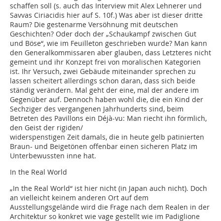
schaffen soll (s. auch das Interview mit Alex Lehnerer und
Savvas Ciriacidis hier auf S. 10f.) Was aber ist dieser dritte
Raum? Die gestenarme Versöhnung mit deutschen
Geschichten? Oder doch der „Schaukampf zwischen Gut
und Böse“, wie im Feuilleton geschrieben wurde? Man kann
den Generalkommissaren aber glauben, dass Letzteres nicht
gemeint und ihr Konzept frei von moralischen Kategorien
ist. Ihr Versuch, zwei Gebäude miteinander sprechen zu
lassen scheitert allerdings schon daran, dass sich beide
ständig verändern. Mal geht der eine, mal der andere im
Gegenüber auf. Dennoch haben wohl die, die ein Kind der
Sechziger des vergangenen Jahrhunderts sind, beim
Betreten des Pavillons ein Déjà-vu: Man riecht ihn förmlich,
den Geist der rigiden/
widerspenstigen Zeit damals, die in heute gelb patinierten
Braun- und Beigetönen offenbar einen sicheren Platz im
Unterbewussten inne hat.
In the Real World
„In the Real World“ ist hier nicht (in Japan auch nicht). Doch
an vielleicht keinem anderen Ort auf dem
Ausstellungsgelände wird die Frage nach dem Realen in der
Architektur so konkret wie vage gestellt wie im Padiglione