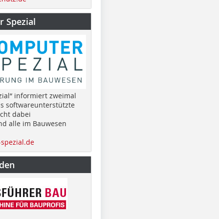
 Spezial
ial“ informiert zweimal
as softwareunterstützte
cht dabei
nd alle im Bauwesen
spezial.de
nden