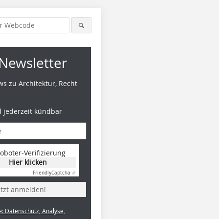
Newsletter
s zu Architektur, Recht
d jederzeit kündbar
oboter-Verifizierung
Hier klicken
Friendly
Captcha ⇗
etzt anmelden!
e: Datenschutz, Analyse,