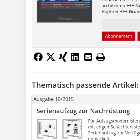
architekten +++
N
Höpfner +++
Grun
Abonnement
Thematisch passende Artikel:
Ausgabe 10/2015
Serienaufzug zur Nachrüstung
Für Aufzugsmodernisier
mit engen Schächten ste
Serienaufzug zur Verfügu
ent­wickelt...