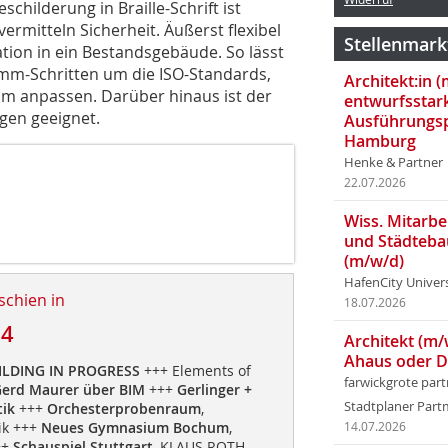
childerung in Braille-Schrift ist
rmitteln Sicherheit. Äußerst flexibel
Stellenmark
ation in ein Bestandsgebäude. So lässt
50 mm-Schritten um die ISO-Standards,
Architekt:in 
 m anpassen. Darüber hinaus ist der
entwurfsstar
ngen geeignet.
Ausführungsp
Hamburg
Henke & Partner
22.07.2026
Wiss. Mitarbei
und Städteba
(m/w/d)
HafenCity Univer
schien in
18.07.2026
14
Architekt (m/
Ahaus oder 
UILDING IN PROGRESS
+++ Elements of
farwickgrote par
erd Maurer über BIM
+++
Gerlinger +
Stadtplaner Par
tik
+++
Orchesterprobenraum
,
ik +++
Neues Gymnasium Bochum
,
14.07.2026
++
Schauspiel Stuttgart
, KLAUS ROTH