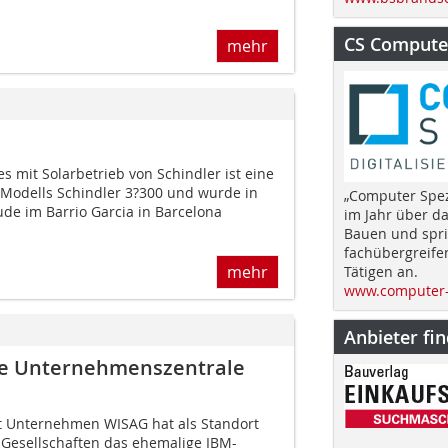
CS Computer
mehr
s mit Solarbetrieb von Schindler ist eine
s Modells Schindler 3?300 und wurde in
„Computer Spez
de im Barrio Garcia in Barcelona
im Jahr über d
Bauen und spri
fachübergreife
mehr
Tätigen an.
www.computer-
Anbieter fi
ue Unternehmenszentrale
t Unternehmen WISAG hat als Standort
 Gesellschaften das ehemalige IBM-