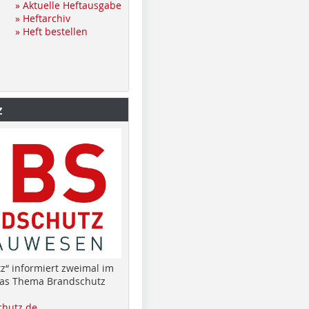
» Aktuelle Heftausgabe
» Heftarchiv
» Heft bestellen
z
z“ informiert zweimal im
das Thema Brandschutz
hutz.de