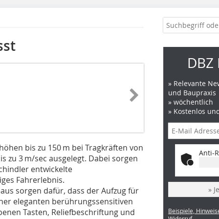
sst
DBZ 
» Relevante New
und Baupraxis
» wöchentlich
» Kostenlos un
rhöhen bis zu 150 m bei Tragkräften von
Anti-R
bis zu 3 m/sec ausgelegt. Dabei sorgen
hindler entwickelte
ges Fahrerlebnis.
» J
aus sorgen dafür, dass der Aufzug für
einer eleganten berührungssensitiven
enen Tasten, Reliefbeschriftung und
Beispiele, Hinweis
Widerruf