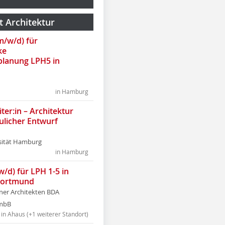
t Architektur
(m/w/d) für
ke
lanung LPH5 in
in Hamburg
ter:in – Architektur
ulicher Entwurf
sität Hamburg
in Hamburg
w/d) für LPH 1-5 in
Dortmund
tner Architekten BDA
tmbB
in Ahaus (+1 weiterer Standort)