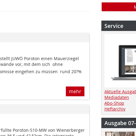
Service
tellt JUWÖ Poroton einen Mauerziegel
wände vor, mit dem sich  ohne
omisse eingehen zu müssen  rund 20?%
mehr
Aktuelle Ausga
Mediadaten
Abo-Shop
Heftarchiv
Ausgabe 07
rfüllte Poroton-S10-MW von Wienerberger
en 36,5 und 42,5?cm. Die integrierte