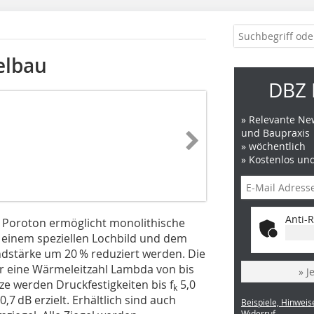
elbau
DBZ 
» Relevante New
und Baupraxis
» wöchentlich
» Kostenlos un
Anti-R
 Poroton ermöglicht monolithische
 einem speziellen Lochbild und dem
ndstärke um 20 % reduziert werden. Die
ür eine Wärmeleitzahl Lambda von bis
» J
ze werden Druckfestigkeiten bis ­f
5,0
k
0,7 dB erzielt. Erhältlich sind auch
Beispiele, Hinweis
Widerruf