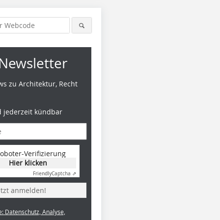
Newsletter
s zu Architektur, Recht
d jederzeit kündbar
oboter-Verifizierung
Hier klicken
Friendly
Captcha ⇗
etzt anmelden!
e: Datenschutz, Analyse,