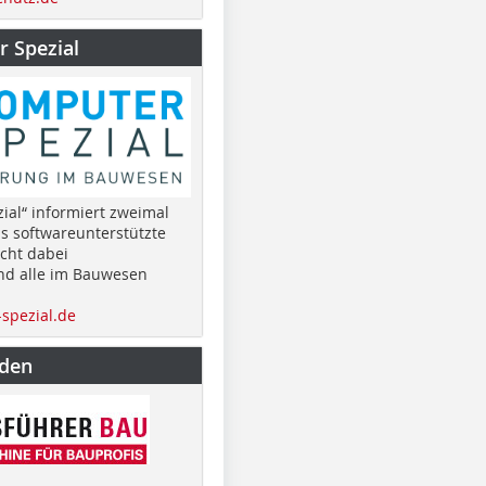
 Spezial
ial“ informiert zweimal
as softwareunterstützte
cht dabei
nd alle im Bauwesen
spezial.de
nden