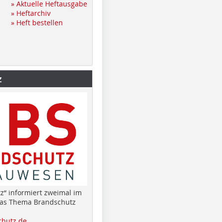
» Aktuelle Heftausgabe
» Heftarchiv
» Heft bestellen
z
z“ informiert zweimal im
das Thema Brandschutz
hutz.de