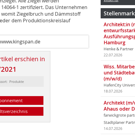
ziegel. Alle Ziegel werden
 14064-1 zertifiziert. Das Unternehmen
Stellenmark
et, womit Ziegelbruch und Dämmstoff
eder dem Produktionskreislauf
Architekt:in 
entwurfsstar
Ausführungsp
nwww.kingspan.de
Hamburg
Henke & Partner
22.07.2026
tikel erschien in
Wiss. Mitarbei
/2021
und Städteba
(m/w/d)
ssort: Produkte
HafenCity Univer
18.07.2026
bonnement
Architekt (m/
Ahaus oder 
ltsverzeichnis
farwickgrote par
Stadtplaner Par
14.07.2026