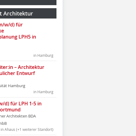
t Architektur
(m/w/d) für
ke
lanung LPH5 in
in Hamburg
ter:in – Architektur
ulicher Entwurf
sität Hamburg
in Hamburg
w/d) für LPH 1-5 in
Dortmund
tner Architekten BDA
tmbB
in Ahaus (+1 weiterer Standort)