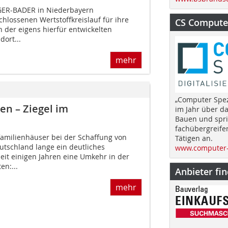
NGER-BADER in Niederbayern
hlossenen Wertstoffkreislauf für ihre
CS Computer
 der eigens hierfür entwickelten
ort...
mehr
„Computer Spez
en – Ziegel im
im Jahr über d
Bauen und spri
fachübergreife
amilienhäuser bei der Schaffung von
Tätigen an.
schland lange ein deutliches
www.computer-
seit einigen Jahren eine Umkehr in der
en:...
Anbieter fi
mehr