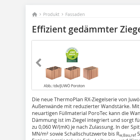
Produkt
Fassaden
Effizient gedämmter Zieg
Abb.: tdx/JUWÖ Poroton
Die neue ThermoPlan RX-Ziegelserie von Juwö
Außenwände mit reduzierter Wandstärke. Mit
neuartigen Füllmaterial PoroTec kann die Wa
Dämmung ist im Ziegel integriert und sorgt f
zu 0,060 W/(mK) je nach Zulassung. In der Spit
MN/m² sowie Schallschutzwerte bis R
5
w,Bau,ref