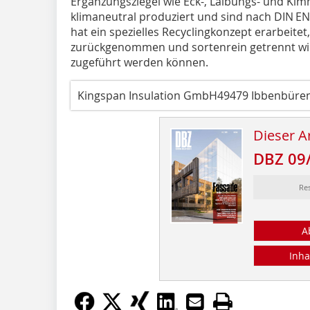
Ergänzungsziegel wie Eck-, Laibungs- und Kimm
klimaneutral produziert und sind nach DIN EN
hat ein spezielles Recyclingkonzept erarbeit
zurückgenommen und sortenrein getrennt wi
zugeführt werden können.
Kingspan Insulation GmbH49479 Ibbenbüre
Dieser Ar
DBZ 09
Re
A
Inha