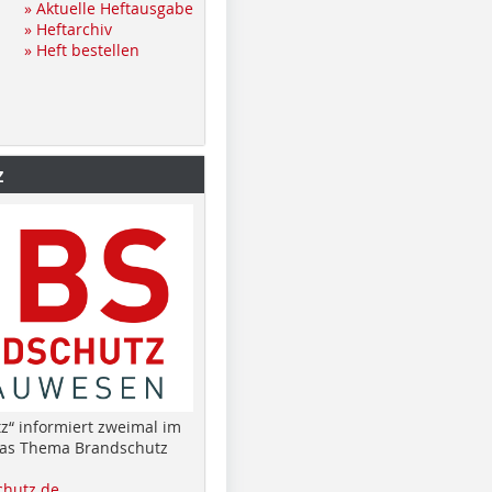
» Aktuelle Heftausgabe
» Heftarchiv
» Heft bestellen
z
z“ informiert zweimal im
das Thema Brandschutz
hutz.de