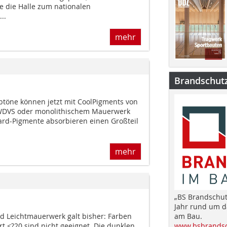
e die Halle zum nationalen
..
mehr
Brandschut
btöne können jetzt mit CoolPigments von
 WDVS oder monolithischem Mauerwerk
dard-Pigmente absorbieren einen Großteil
mehr
„BS Brandschut
Jahr rund um 
Leichtmauerwerk galt bisher: Farben
am Bau.
t <?20 sind nicht geeignet. Die dunklen
www.bsbrandsc