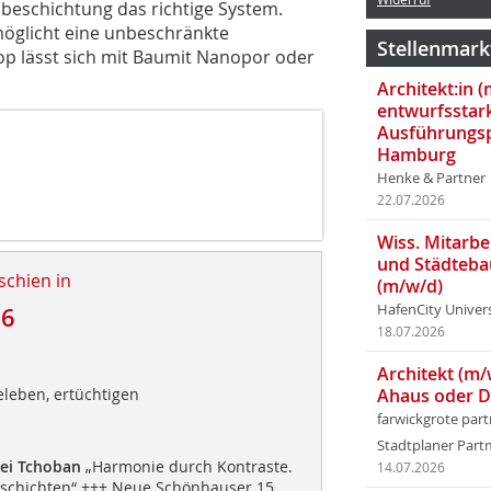
ndbeschichtung das richtige System.
ermöglicht eine unbeschränkte
Stellenmark
Top lässt sich mit Baumit Nanopor oder
Architekt:in 
entwurfsstar
Ausführungsp
Hamburg
Henke & Partner
22.07.2026
Wiss. Mitarbei
und Städteba
schien in
(m/w/d)
HafenCity Univer
16
18.07.2026
Architekt (m/
eleben, ertüchtigen
Ahaus oder 
farwickgrote par
Stadtplaner Par
ei Tchoban
„Harmonie durch Kontraste.
14.07.2026
itschichten“ +++ Neue Schönhauser 15,