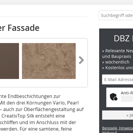
er Fassade
DBZ 
» Relevante New
und Baupraxis
» wöchentlich
» Kostenlos un
Anti-R
tente Endbeschichtungen zur
it den drei Körnungen Vario, Pearl
n – auch zur Oberflächengestaltung auf
» J
CreativTop Silk entsteht eine
schliffen und im Anschluss mit der
 werden. Für eine samtene, feine
Beispiele, Hinweis
Widerruf