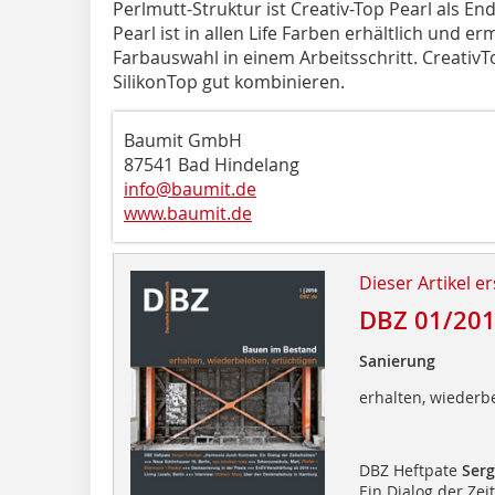
Perlmutt-Struktur ist Creativ-Top Pearl als E
Pearl ist in allen Life Farben erhältlich und 
Farbauswahl in einem Arbeitsschritt. Creativ
SilikonTop gut kombinieren.
Baumit GmbH
87541 Bad Hindelang
info@baumit.de
www.baumit.de
Dieser Artikel er
DBZ 01/20
Sanierung
erhalten, wiederb
DBZ Heftpate
Serg
Ein Dialog der Ze