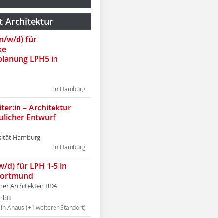
t Architektur
(m/w/d) für
ke
lanung LPH5 in
in Hamburg
ter:in – Architektur
ulicher Entwurf
sität Hamburg
in Hamburg
w/d) für LPH 1-5 in
Dortmund
tner Architekten BDA
tmbB
in Ahaus (+1 weiterer Standort)