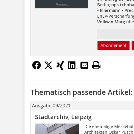
Berlin,
nps tchoba
• Ellermann • Pre
EnEV-Verschärfung 
Volkwin Marg
übe
Abonnement
Thematisch passende Artikel:
Ausgabe 09/2021
Stadtarchiv, Leipzig
Die ehemalige Messehall
Architekten Oskar Pusch