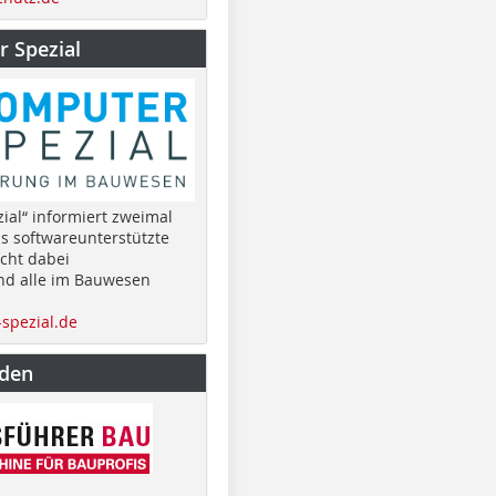
 Spezial
ial“ informiert zweimal
as softwareunterstützte
cht dabei
nd alle im Bauwesen
spezial.de
nden