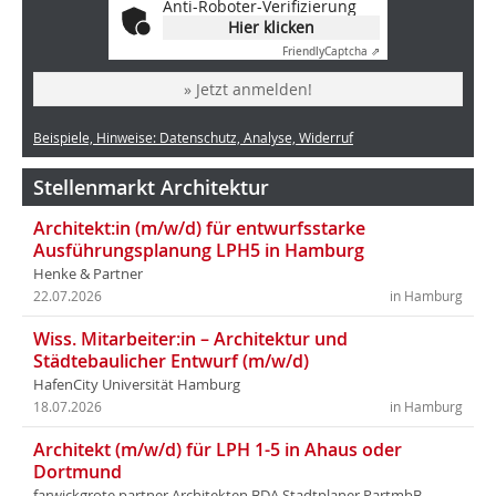
Anti-Roboter-Verifizierung
Hier klicken
Friendly
Captcha ⇗
» Jetzt anmelden!
Beispiele, Hinweise: Datenschutz, Analyse, Widerruf
Stellenmarkt Architektur
Architekt:in (m/w/d) für entwurfsstarke
Ausführungsplanung LPH5 in Hamburg
Henke & Partner
22.07.2026
in Hamburg
Wiss. Mitarbeiter:in – Architektur und
Städtebaulicher Entwurf (m/w/d)
HafenCity Universität Hamburg
18.07.2026
in Hamburg
Architekt (m/w/d) für LPH 1-5 in Ahaus oder
Dortmund
farwickgrote partner Architekten BDA Stadtplaner PartmbB