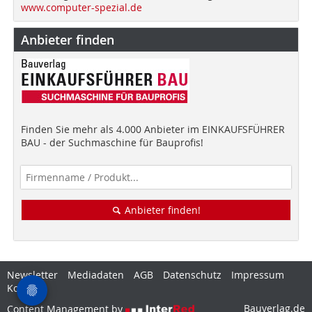
www.computer-spezial.de
Anbieter finden
Finden Sie mehr als 4.000 Anbieter im EINKAUFSFÜHRER
BAU - der Suchmaschine für Bauprofis!
Anbieter finden!
Newsletter
Mediadaten
AGB
Datenschutz
Impressum
Kontakt
Bauverlag.de
Content Management by