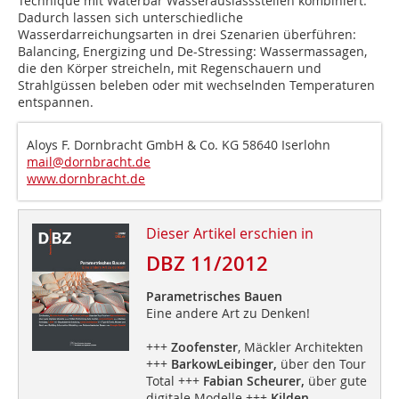
Technique mit Waterbar Wasserauslassstellen kombiniert.
Dadurch lassen sich unterschiedliche
Wasserdarreichungsarten in drei Szenarien überführen:
Balancing, Energizing und De-Stressing: Wassermassagen,
die den Körper streicheln, mit Regenschauern und
Strahlgüssen beleben oder mit wechselnden Temperaturen
entspannen.
Aloys F. Dornbracht GmbH & Co. KG 58640 Iserlohn
mail@dornbracht.de
www.dornbracht.de
Dieser Artikel erschien in
DBZ 11/2012
Parametrisches Bauen
Eine andere Art zu Denken!
+++
Zoofenster
, Mäckler Architekten
+++
BarkowLeibinger,
über den Tour
Total +++
Fabian Scheurer,
über gute
digitale Modelle +++
Kilden