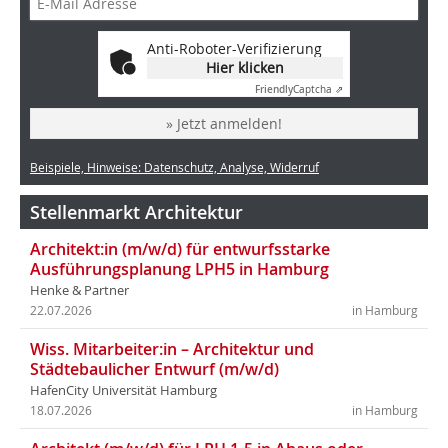
Anti-Roboter-Verifizierung
Hier klicken
Friendly
Captcha ⇗
» Jetzt anmelden!
Beispiele, Hinweise: Datenschutz, Analyse, Widerruf
Stellenmarkt Architektur
Architekt:in (m/w/d) für entwurfsstarke
Ausführungsplanung LPH5 in Hamburg
Henke & Partner
22.07.2026
in Hamburg
Wiss. Mitarbeiter:in – Architektur und
Städtebaulicher Entwurf (m/w/d)
HafenCity Universität Hamburg
18.07.2026
in Hamburg