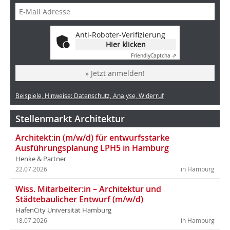
Anti-Roboter-Verifizierung
Hier klicken
Friendly
Captcha ⇗
» Jetzt anmelden!
Beispiele, Hinweise: Datenschutz, Analyse, Widerruf
Stellenmarkt Architektur
Architekt:in (m/w/d) für entwurfsstarke
Ausführungsplanung LPH5 in Hamburg
Henke & Partner
22.07.2026
in Hamburg
Wiss. Mitarbeiter:in – Architektur und
Städtebaulicher Entwurf (m/w/d)
HafenCity Universität Hamburg
18.07.2026
in Hamburg