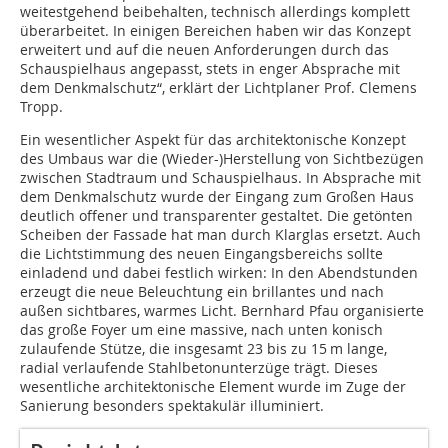
weitestgehend beibehalten, technisch allerdings komplett
überarbeitet. In einigen Bereichen haben wir das Konzept
erweitert und auf die neuen Anforderungen durch das
Schauspielhaus angepasst, stets in enger Absprache mit
dem Denkmalschutz“, erklärt der Lichtplaner Prof. Clemens
Tropp.
Ein wesentlicher Aspekt für das architektonische Konzept
des Umbaus war die (Wieder-)Herstellung von Sichtbezügen
zwischen Stadtraum und Schauspielhaus. In Absprache mit
dem Denkmalschutz wurde der Eingang zum Großen Haus
deutlich offener und transparenter gestaltet. Die getönten
Scheiben der Fassade hat man durch Klarglas ersetzt. Auch
die Lichtstimmung des neuen Eingangsbereichs sollte
einladend und dabei festlich wirken: In den Abendstunden
erzeugt die neue Beleuchtung ein brillantes und nach
außen sichtbares, warmes Licht. Bernhard Pfau organisierte
das große Foyer um eine massive, nach unten konisch
zulaufende Stütze, die insgesamt 23 bis zu 15 m lange,
radial verlaufende Stahlbeton­unterzüge trägt. Dieses
wesentliche architektonische Element wurde im Zuge der
Sanierung besonders spektakulär illuminiert.