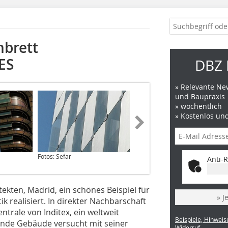
hbrett
ES
DBZ 
» Relevante New
und Baupraxis
» wöchentlich
» Kostenlos un
Fotos: Sefar
Fotos: Sefar
Anti-R
tekten, Madrid, ein schönes Beispiel für
» J
k realisiert. In direkter Nachbarschaft
rale von Inditex, ein weltweit
Beispiele, Hinweis
nde Gebäude versucht mit seiner
Widerruf