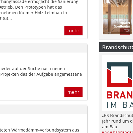
orhangfassade ermöglicht die Sanierung
trieb. Den Prototypen hat das
ernehmen Kulmer Holz-Leimbau in
tut...
mehr
Brandschut
wieder auf der Suche nach neuen
n Projekten das der Aufgabe angemessene
mehr
„BS Brandschut
Jahr rund um 
am Bau.
beiteten Wärmedämm-Verbundsystem aus
www.bsbrandsc