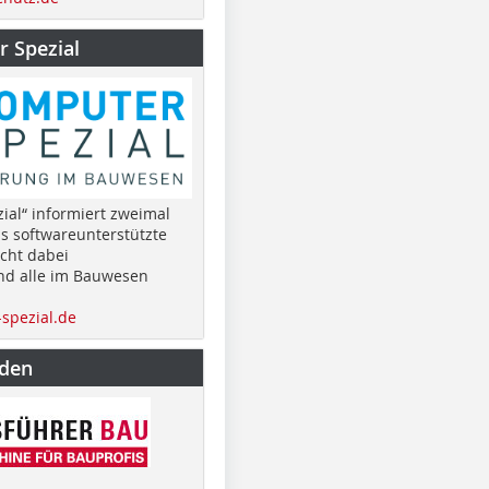
 Spezial
ial“ informiert zweimal
as softwareunterstützte
cht dabei
nd alle im Bauwesen
spezial.de
nden