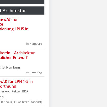
t Architektur
(m/w/d) für
ke
lanung LPH5 in
in Hamburg
ter:in – Architektur
ulicher Entwurf
sität Hamburg
in Hamburg
w/d) für LPH 1-5 in
Dortmund
tner Architekten BDA
tmbB
in Ahaus (+1 weiterer Standort)