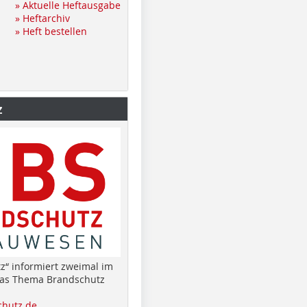
» Aktuelle Heftausgabe
» Heftarchiv
» Heft bestellen
z
z“ informiert zweimal im
das Thema Brandschutz
hutz.de