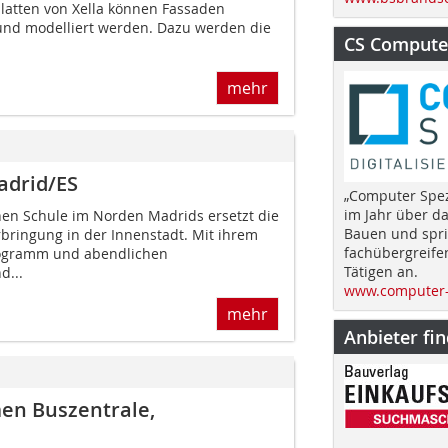
atten von Xella können Fassaden
 und modelliert werden. Dazu werden die
CS Computer
mehr
adrid/ES
„Computer Spez
im Jahr über d
en Schule im Norden Madrids ersetzt die
Bauen und spri
rbringung in der Innenstadt. Mit ihrem
fachübergreife
ogramm und abendlichen
Tätigen an.
d...
www.computer-
mehr
Anbieter fi
en Buszentrale,