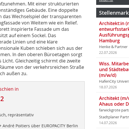
fzunehmen. Mit einer strukturierten
genständiges Gebäude. Eine doppelte
Stellenmark
h das Wechselspiel der transparenten
ngfassade von Weitem wie ein Relief.
Architekt:in 
brett inspirierte Fassade um das
entwurfsstar
Ausführungsp
tzt auf einem Sockel. Das
Hamburg
Gerade Linien und eine klare
Henke & Partner
sionale Kuben schieben sich aus der
22.07.2026
men. In den oberen Büroetagen sorgt
Licht. Gleichzeitig schirmt die zweite
Wiss. Mitarbei
 Räume von der verkehrsreichen Straße
und Städteba
ach außen zu.
(m/w/d)
HafenCity Univer
18.07.2026
schien in
12
Architekt (m/
Ahaus oder 
farwickgrote par
isch, repräsentativ
Stadtplaner Par
14.07.2026
+ André Poitiers über EUROPACITY Berlin