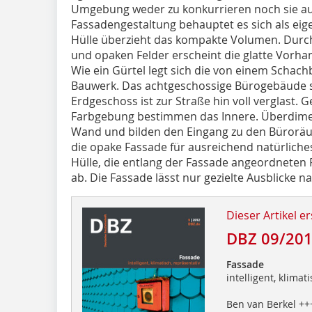
Umgebung weder zu konkurrieren noch sie au
Fassadengestaltung behauptet es sich als ei
Hülle überzieht das kompakte Volumen. Durc
und opaken Felder erscheint die glatte Vorha
Wie ein Gürtel legt sich die von einem Schach
Bauwerk. Das achtgeschossige Bürogebäude si
Erdgeschoss ist zur Straße hin voll verglast. 
Farbgebung bestimmen das Innere. Überdimen
Wand und bilden den Eingang zu den Büroräu
die opake Fassade für ausreichend natürliches 
Hülle, die entlang der Fassade angeordneten
ab. Die Fassade lässt nur gezielte Ausblicke n
Dieser Artikel er
DBZ 09/20
Fassade
intelligent, klimat
Ben van Berkel ++