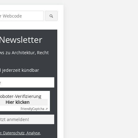
Newsletter
s zu Architektur, Recht
d jederzeit kündbar
oboter-Verifizierung
Hier klicken
Friendly
Captcha ⇗
etzt anmelden!
e: Datenschutz, Analyse,