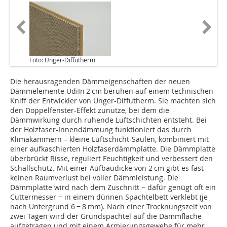
Foto: Unger-Diffutherm
Die herausragenden Dämmeigenschaften der neuen
Dämmelemente UdiIn 2 cm beruhen auf einem technischen
Kniff der Entwickler von Unger-Diffutherm. Sie machten sich
den Doppelfenster-Effekt zunutze, bei dem die
Dämmwirkung durch ruhende Luftschichten entsteht. Bei
der Holzfaser-Innendämmung funktioniert das durch
Klimakammern – kleine Luftschicht-Säulen, kombiniert mit
einer aufkaschierten Holzfaserdämmplatte. Die Dämmplatte
überbrückt Risse, reguliert Feuchtigkeit und verbessert den
Schallschutz. Mit einer Aufbaudicke von 2 cm gibt es fast
keinen Raumverlust bei voller Dämmleistung. Die
Dämmplatte wird nach dem Zuschnitt − dafür genügt oft ein
Cuttermesser − in einem dünnen Spachtelbett verklebt (je
nach Untergrund 6 − 8 mm). Nach einer Trocknungszeit von
zwei Tagen wird der Grundspachtel auf die Dämmfläche
aufgetragen und mit einem Armierungsgewebe für mehr