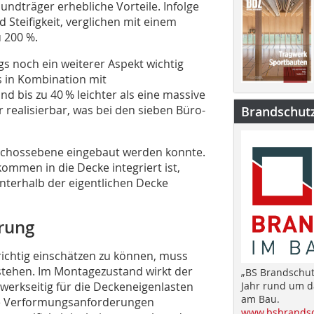
ndträger erhebliche Vorteile. Infolge
Steifigkeit, ver­glichen mit einem
u 200 %.
gs noch ein weiterer Aspekt wichtig
s in Kombination mit
d bis zu 40 % leichter als eine massive
 realisierbar, was bei den sieben Büro-
Brandschut
Geschossebene eingebaut werden konnte.
kommen in die Decke integriert ist,
terhalb der eigentlichen Decke
rung
richtig einschätzen zu können, muss
stehen. Im Montagezustand wirkt der
„BS Brandschut
 werkseitig für die Deckeneigenlasten
Jahr rund um 
am Bau.
die Verformungsanforderungen
www.bsbrandsc