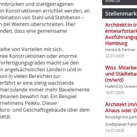
bahnbrücken und stahlgetragenen
ten Konstruktionen errichtet werden, an
Stellenmark
mbination von Stahl und Stahlbeton –
h bei Weitem überschreiten. Hier
Architekt:in 
unden, dass eine gemeinsame
entwurfsstar
Ausführungsp
Hamburg
ihe von Vorteilen mit sich.
Henke & Partner
hlanke Konstruktionen oder enorme
22.07.2026
Vorfertigungsgrades macht sie den
Wiss. Mitarbei
den angelsächsischen Ländern und in
und Städteba
on in vielen Bereichen zur
(m/w/d)
rfährt er eine stetig wachsende
HafenCity Univer
ass hierzulande immer mehr Bauelemente
18.07.2026
inavien bewährt hat. Ein Beispiel
ernehmens Peikko. Dieser
Architekt (m/
 Büro- und Geschäftsgebäude über dem
Ahaus oder 
etzt.
farwickgrote par
Stadtplaner Par
14.07.2026