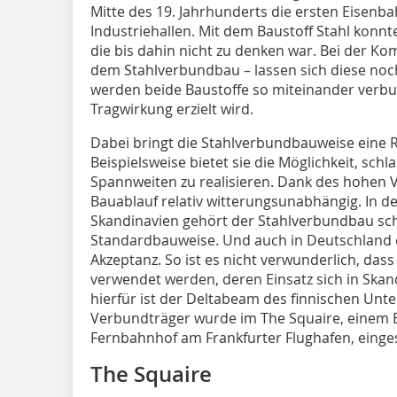
Mitte des 19. Jahrhunderts die ersten Eisen
Industriehallen. Mit dem Baustoff Stahl konn
die bis dahin nicht zu denken war. Bei der Ko
dem Stahlverbundbau – lassen sich diese noc
werden beide Baustoffe so miteinander verb
Tragwirkung erzielt wird.
Dabei bringt die Stahlverbundbauweise eine Re
Beispielsweise bietet sie die Möglichkeit, sc
Spannweiten zu realisieren. Dank des hohen 
Bauablauf relativ witterungs­unabhängig. In 
Skandinavien gehört der Stahlverbundbau sch
Standardbauweise. Und auch in Deutschland e
Akzeptanz. So ist es nicht verwunderlich, d
verwendet werden, deren Einsatz sich in Skand
hierfür ist der Deltabeam des finnischen Unt
Verbundträger wurde im The Squaire, einem
Fernbahnhof am Frankfurter Flughafen, einges
The Squaire