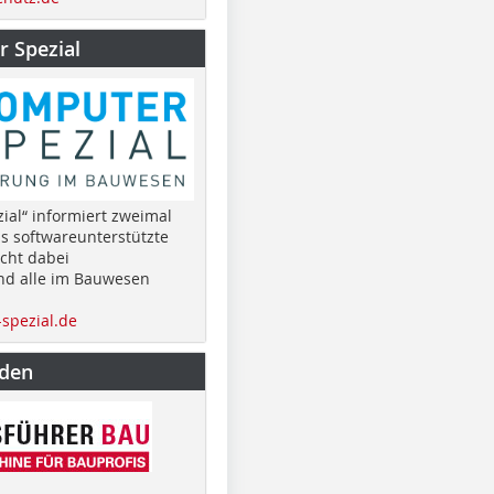
 Spezial
ial“ informiert zweimal
as softwareunterstützte
cht dabei
nd alle im Bauwesen
spezial.de
nden