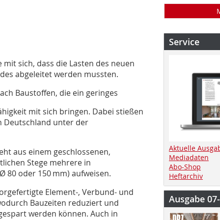
Service
e mit sich, dass die Lasten des neuen
des abgeleitet werden mussten.
ach Baustoffen, die ein geringes
higkeit mit sich bringen. Dabei stießen
in Deutschland unter der
Aktuelle Ausga
teht aus einem geschlossenen,
Mediadaten
itlichen Stege mehrere in
Abo-Shop
Ø 80 oder 150 mm) aufweisen.
Heftarchiv
vorgefertigte Element-, Verbund- und
Ausgabe 07
odurch Bauzeiten reduziert und
gespart werden können. Auch in