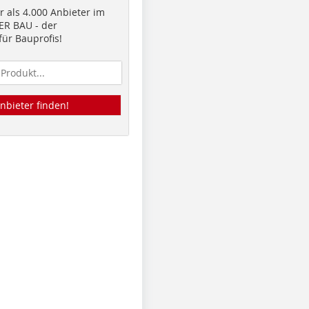
 als 4.000 Anbieter im
R BAU - der
ür Bauprofis!
nbieter finden!