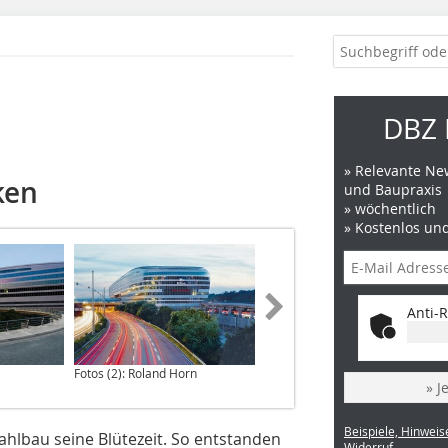
DBZ 
» Relevante New
ken
und Baupraxis
» wöchentlich
» Kostenlos un
Anti-R
Fotos (2): Roland Horn
» J
Beispiele, Hinweis
ahlbau seine Blütezeit. So entstanden
Widerruf