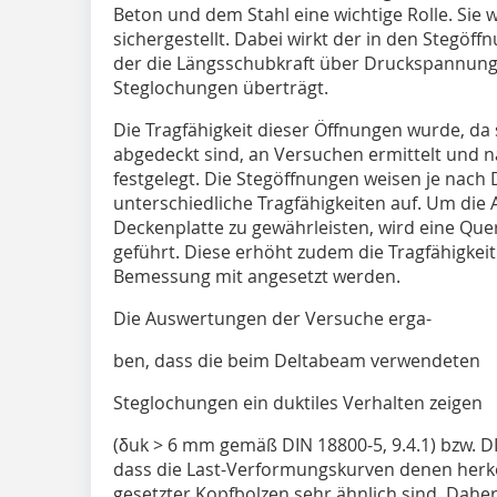
Beton und dem Stahl eine wichtige Rolle. Sie 
sichergestellt. Dabei wirkt der in den Stegöf
der die Längsschubkraft über Druckspannunge
Steglochungen überträgt.
Die Tragfähigkeit dieser Öffnungen wurde, da
abgedeckt sind, an Versuchen ermittelt und n
festgelegt. Die Stegöffnungen weisen je nac
unterschiedliche Tragfähigkeiten auf. Um die
Deckenplatte zu gewährleisten, wird eine Qu
geführt. Diese erhöht zudem die Tragfähigkei
Bemessung mit angesetzt werden.
Die Auswertungen der Versuche erga-
ben, dass die beim Deltabeam verwendeten
Steglochungen ein duktiles Verhalten zeigen
(δuk > 6 mm gemäß DIN 18800-5, 9.4.1) bzw. DI
dass die Last-Verformungskurven denen herk
gesetzter Kopfbolzen sehr ähnlich sind. Dahe