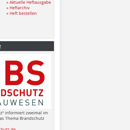
» Aktuelle Heftausgabe
» Heftarchiv
» Heft bestellen
z
z“ informiert zweimal im
das Thema Brandschutz
hutz.de