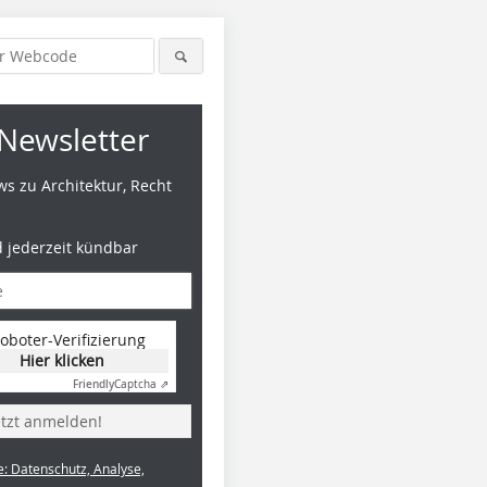
Newsletter
s zu Architektur, Recht
d jederzeit kündbar
oboter-Verifizierung
Hier klicken
Friendly
Captcha ⇗
Foto: Deltabeam/Peikko
Foto: Deltabeam/Peikko
Foto: Del
etzt anmelden!
e: Datenschutz, Analyse,