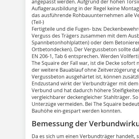
angepasst werden. Aufgrund der hohen Torsion
Auflagerausbildung in der Regel keine Monta
das ausführende Rohbauunternehmen alle Ve
(Teil-)
Fertigteile und die Fugen- bzw. Deckenbewehr
Verguss des Trägers zusammen mit dem Ausbe
Spannbetonhohlplatten) oder dem Betonieren
Ortbetondecken). Der Vergussbeton sollte da
EN 206-1, Tab 6 entsprechen. Werden Vollferti
The Squaire der Fall war, ist die Decke sofor
der weitere Bauablauf ohne Zeitverzögerung 
Vergussbeton ausgehärtet ist, können zusätzl
Endzustand wirkt der Verbundträger mit dem
Verbund und hat dadurch höhere Steifigkeiten
vergleichbarer deckengleicher Stahlträger. So
Unterzüge vermeiden. Bei The Squaire bedeut
Bauhöhe ein-gespart werden konnten.
Bemessung der Verbundwirku
Da es sich um einen Verbundträger handelt, 