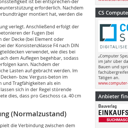
ssteifigkeit ist bei entsprechen-der
geunterstützung erforderlich. Nachdem
CS Computer
rbundträger montiert hat, werden die
ung verlegt. Anschließend erfolgt der
tonieren der Fugen (bei
 der Decke (bei Element oder
bei der Konsistenzklasse F4 nach DIN
gteildecken verwendet, wie dies bei
„Computer Spez
t nach dem Auflegen begehbar, sodass
im Jahr über d
erfolgen kann. Nachdem der
Bauen und spri
iche Lasten auf-gebracht werden. Im
fachübergreife
 Decken- bzw. Verguss-beton im
Tätigen an.
 und Tragfähigkeiten als ein
www.computer-
 lassen sich in der Regel störende
ete dies, dass pro Geschoss ca. 40 cm
Anbieter fi
ng (Normalzustand)
spielt die Verbindung zwischen dem