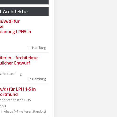
t Architektur
(m/w/d) für
ke
lanung LPH5 in
in Hamburg
ter:in – Architektur
ulicher Entwurf
sität Hamburg
in Hamburg
w/d) für LPH 1-5 in
Dortmund
tner Architekten BDA
tmbB
in Ahaus (+1 weiterer Standort)