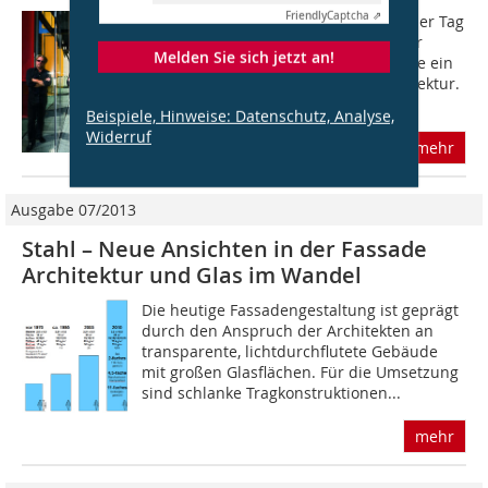
Friendly
Captcha ⇗
Jeder Tag ist ein neues Abenteuer, jeder Tag
zeigt eine neue Fassade. Schon immer
Melden Sie sich jetzt an!
waren die Fassaden unserer Bauwerke ein
viel diskutierter Teil der Gesamtarchitektur.
Waren es in der Geschichte die...
Beispiele, Hinweise: Datenschutz, Analyse,
Widerruf
mehr
Ausgabe 07/2013
Stahl – Neue Ansichten in der Fassade
Architektur und Glas im Wandel
Die heutige Fassadengestaltung ist geprägt
durch den Anspruch der Architekten an
transparente, lichtdurchflutete Gebäude
mit großen Glasflächen. Für die Umsetzung
sind schlanke Tragkonstruktionen...
mehr