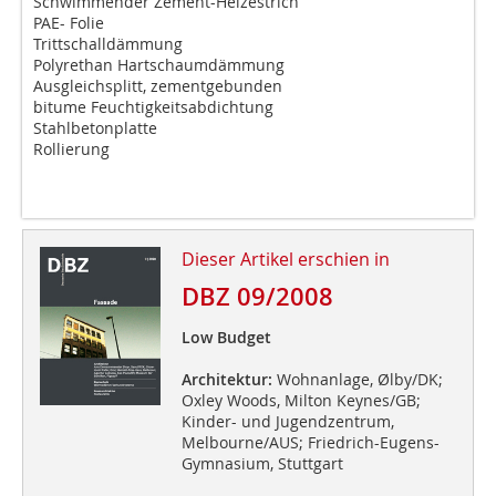
Schwimmender Zement-Heizestrich
PAE- Folie
Trittschalldämmung
Polyrethan Hartschaumdämmung
Ausgleichsplitt, zementgebunden
bitume Feuchtigkeitsabdichtung
Stahlbetonplatte
Rollierung
Dieser Artikel erschien in
DBZ 09/2008
Low Budget
Architektur:
Wohnanlage, Ølby/DK;
Oxley Woods, Milton Keynes/GB;
Kinder- und Jugendzentrum,
Melbourne/AUS; Friedrich-Eugens-
Gymnasium, Stuttgart