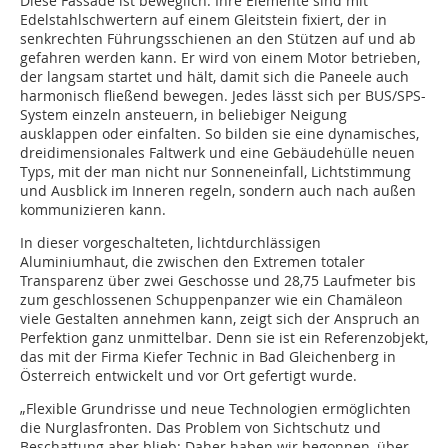
Diese Fassade ist beweglich: Ihre Elemente sind mit
Edelstahlschwertern auf einem Gleitstein fixiert, der in
senkrechten Führungsschienen an den Stützen auf und ab
gefahren werden kann. Er wird von einem Motor betrieben,
der langsam startet und hält, damit sich die Paneele auch
harmonisch fließend bewegen. Jedes lässt sich per BUS/SPS-
System einzeln ansteuern, in beliebiger Neigung
ausklappen oder einfalten. So bilden sie eine dynamisches,
dreidimensionales Faltwerk und eine Gebäudehülle neuen
Typs, mit der man nicht nur Sonneneinfall, Lichtstimmung
und Ausblick im Inneren regeln, sondern auch nach außen
kommunizieren kann.
In dieser vorgeschalteten, lichtdurchlässigen
Aluminiumhaut, die zwischen den Extremen totaler
Transparenz über zwei Geschosse und 28,75 Laufmeter bis
zum geschlossenen Schuppenpanzer wie ein Chamäleon
viele Gestalten annehmen kann, zeigt sich der Anspruch an
Perfektion ganz unmittelbar. Denn sie ist ein Referenzobjekt,
das mit der Firma Kiefer Technic in Bad Gleichenberg in
Österreich entwickelt und vor Ort gefertigt wurde.
„Flexible Grundrisse und neue Technologien ermöglichten
die Nurglasfronten. Das Problem von Sichtschutz und
Beschattung aber blieb: Daher haben wir begonnen, über