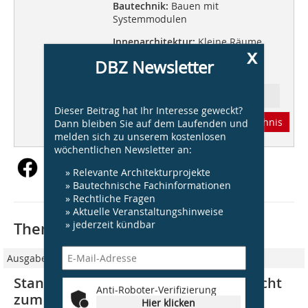
Bautechnik:
Bauen mit
Systemmodulen
Innenarchitektur:
Kleine Räume
x
DBZ Newsletter
Energie Spezial
Ressort: Architektur
Dieser Beitrag hat Ihr Interesse geweckt?
Abonnement
Inhaltsverzeichnis
Dann bleiben Sie auf dem Laufenden und
melden sich zu unserem kostenlosen
wöchentlichen Newsletter an:
» Relevante Architekturprojekte
» Bautechnische Fachinformationen
» Rechtliche Fragen
» Aktuelle Veranstaltungshinweise
» jederzeit kündbar
Thematisch passende Artikel:
Ausgabe 09/2008
Standpunkt I Dipl.-Ing. Ernst Giselbrecht
Anti-Roboter-Verifizierung
zum Thema „Fassade“
Hier klicken