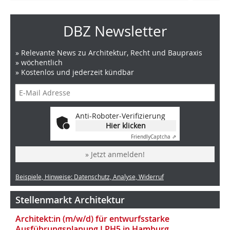
DBZ Newsletter
» Relevante News zu Architektur, Recht und Baupraxis
» wöchentlich
» Kostenlos und jederzeit kündbar
Anti-Roboter-Verifizierung
Hier klicken
Friendly
Captcha ⇗
» Jetzt anmelden!
Beispiele, Hinweise: Datenschutz, Analyse, Widerruf
Stellenmarkt Architektur
Architekt:in (m/w/d) für entwurfsstarke
Ausführungsplanung LPH5 in Hamburg