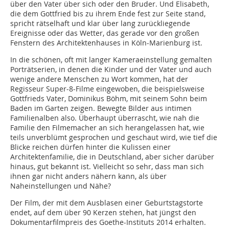
über den Vater über sich oder den Bruder. Und Elisabeth,
die dem Gottfried bis zu ihrem Ende fest zur Seite stand,
spricht rätselhaft und klar über lang zurückliegende
Ereignisse oder das Wetter, das gerade vor den großen
Fenstern des Architektenhauses in Köln-Marienburg ist.
In die schönen, oft mit langer Kameraeinstellung gemalten
Porträtserien, in denen die Kinder und der Vater und auch
wenige andere Menschen zu Wort kommen, hat der
Regisseur Super-8-Filme eingewoben, die beispielsweise
Gottfrieds Vater, Dominikus Böhm, mit seinem Sohn beim
Baden im Garten zeigen. Bewegte Bilder aus intimen
Familienalben also. Überhaupt überrascht, wie nah die
Familie den Filmemacher an sich herangelassen hat, wie
teils unverblümt gesprochen und geschaut wird, wie tief die
Blicke reichen dürfen hinter die Kulissen einer
Architektenfamilie, die in Deutschland, aber sicher darüber
hinaus, gut bekannt ist. Vielleicht so sehr, dass man sich
ihnen gar nicht anders nähern kann, als über
Naheinstellungen und Nähe?
Der Film, der mit dem Ausblasen einer Geburtstagstorte
endet, auf dem über 90 Kerzen stehen, hat jüngst den
Dokumentarfilmpreis des Goethe-Instituts 2014 erhalten.