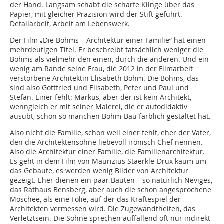
der Hand. Langsam schabt die scharfe Klinge über das
Papier, mit gleicher Präzision wird der Stift geführt.
Detailarbeit, Arbeit am Lebenswerk.
Der Film „Die Böhms – Architektur einer Familie“ hat einen
mehrdeutigen Titel. Er beschreibt tatsächlich weniger die
Böhms als vielmehr den einen, durch die anderen. Und ein
wenig am Rande seine Frau, die 2012 in der Filmarbeit
verstorbene Architektin Elisabeth Böhm. Die Böhms, das
sind also Gottfried und Elisabeth, Peter und Paul und
Stefan. Einer fehlt: Markus, aber der ist kein Architekt,
wenngleich er mit seiner Malerei, die er autodidaktiv
ausübt, schon so manchen Böhm-Bau farblich gestaltet hat.
Also nicht die Familie, schon weil einer fehlt, eher der Vater,
den die Architektensöhne liebevoll ironisch Chef nennen.
Also die Architektur einer Familie, die Familienarchitektur.
Es geht in dem Film von Maurizius Staerkle-Drux kaum um
das Gebaute, es werden wenig Bilder von Architektur
gezeigt. Eher dienen ein paar Bauten – so natürlich Neviges,
das Rathaus Bensberg, aber auch die schon angesprochene
Moschee, als eine Folie, auf der das Kräftespiel der
Architekten vermessen wird. Die Zugewandtheiten, das
Verletztsein. Die Söhne sprechen auffallend oft nur indirekt